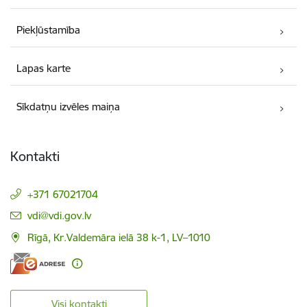
Piekļūstamība
Lapas karte
Sīkdatņu izvēles maiņa
Kontakti
+371 67021704
E-pasts:
vdi@vdi.gov.lv
Rīgā, Kr.Valdemāra ielā 38 k-1, LV–1010
Visi kontakti