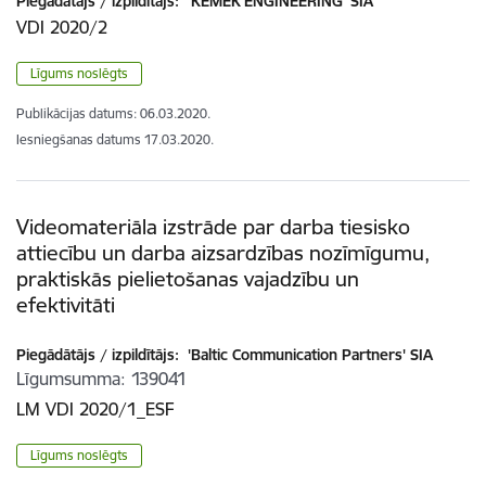
Piegādātājs / izpildītājs:
'KEMEK ENGINEERING' SIA
VDI 2020/2
Līgums noslēgts
Publikācijas datums:
06.03.2020.
Iesniegšanas datums
17.03.2020.
Videomateriāla izstrāde par darba tiesisko
attiecību un darba aizsardzības nozīmīgumu,
praktiskās pielietošanas vajadzību un
efektivitāti
Piegādātājs / izpildītājs:
'Baltic Communication Partners' SIA
Līgumsumma
139041
LM VDI 2020/1_ESF
Līgums noslēgts