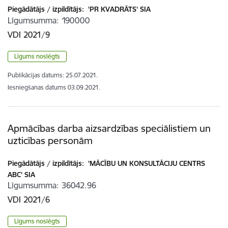
Piegādātājs / izpildītājs:
'PR KVADRĀTS' SIA
Līgumsumma
190000
VDI 2021/9
Līgums noslēgts
Publikācijas datums:
25.07.2021.
Iesniegšanas datums
03.09.2021.
Apmācības darba aizsardzības speciālistiem un
uzticības personām
Piegādātājs / izpildītājs:
'MĀCĪBU UN KONSULTĀCIJU CENTRS
ABC' SIA
Līgumsumma
36042.96
VDI 2021/6
Līgums noslēgts