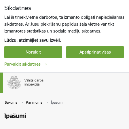
Pāriet uz lapas saturu
Sīkdatnes
Spied
lai meklētu
Enter
Lai šī tīmekļvietne darbotos, tā izmanto obligāti nepieciešamās
sīkdatnes. Ar Jūsu piekrišanu papildus šajā vietnē var tikt
izmantotas statistikas un sociālo mediju sīkdatnes.
Lūdzu, atzīmējiet savu izvēli:
Noraidīt
Apstiprināt visas
Pārvaldīt sīkdatnes
Sākums
Par mums
Īpašumi
Īpašumi