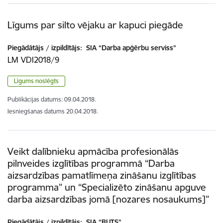
Līgums par silto vējaku ar kapuci piegāde
Piegādātājs / izpildītājs:
SIA “Darba apģērbu serviss”
LM VDI2018/9
Līgums noslēgts
Publikācijas datums:
09.04.2018.
Iesniegšanas datums
20.04.2018.
Veikt dalībnieku apmācība profesionālās
pilnveides izglītības programmā “Darba
aizsardzības pamatlīmeņa zināšanu izglītības
programma” un “Specializēto zināšanu apguve
darba aizsardzības jomā [nozares nosaukums]”
Piegādātājs / izpildītājs:
SIA “BUTS”