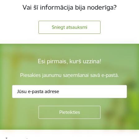
Vai šī informācija bija noderīga?
Sniegt atsauksmi
Esi pirmais, kurš uzzina!
Piesakies jaunumu saņemšanai savā e-pastā.
Kājene