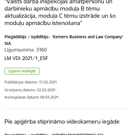
“Valsts darba inspekcijas amatpersonu un
darbinieku apmācību moduļa B tēmu
aktualizācija, moduļa C tēmu izstrāde un šo
moduļu apmācību īstenošana”
Piegādātājs / izpildītājs:
'Ķemers Business and Law Company'
SIA
Līgumsumma
5160
LM VDI 2021/1_ESF
Līgums noslēgts
Publikācijas datums:
17.02.2021.
Grozījumu datums: 02.03.2021.
Iesniegšanas datums
09.03.2021.
Pie apģērba stiprināmo videokameru iegāde