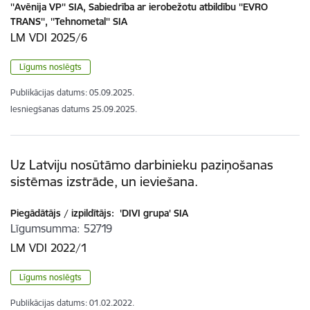
''Avēnija VP'' SIA, Sabiedrība ar ierobežotu atbildību ''EVRO
TRANS'', ''Tehnometal'' SIA
LM VDI 2025/6
Līgums noslēgts
Publikācijas datums:
05.09.2025.
Iesniegšanas datums
25.09.2025.
Uz Latviju nosūtāmo darbinieku paziņošanas
sistēmas izstrāde, un ieviešana.
Piegādātājs / izpildītājs:
'DIVI grupa' SIA
Līgumsumma
52719
LM VDI 2022/1
Līgums noslēgts
Publikācijas datums:
01.02.2022.