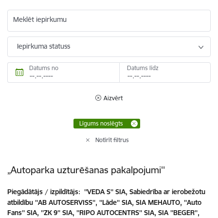
Meklēt iepirkumu
Iepirkuma statuss
Datums no
Datums līdz
Aizvērt
Līgums noslēgts
Notīrīt filtrus
„Autoparka uzturēšanas pakalpojumi''
Piegādātājs / izpildītājs:
''VEDA S'' SIA, Sabiedrība ar ierobežotu
atbildību ''AB AUTOSERVISS'', ''Lāde'' SIA, SIA MEHAUTO, ''Auto
Fans'' SIA, ''ZK 9'' SIA, ''RIPO AUTOCENTRS'' SIA, SIA ''BEGER'',