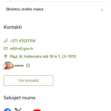
Sīkdatņu izvēles maiņa
Kontakti
+371 67021704
E-pasts:
vdi@vdi.gov.lv
Rīgā, Kr.Valdemāra ielā 38 k-1, LV–1010
Visi kontakti
Sekojiet mums