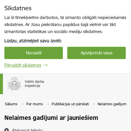
Pāriet uz lapas saturu
Sīkdatnes
Spied
lai meklētu
Enter
Lai šī tīmekļvietne darbotos, tā izmanto obligāti nepieciešamās
sīkdatnes. Ar Jūsu piekrišanu papildus šajā vietnē var tikt
izmantotas statistikas un sociālo mediju sīkdatnes.
Lūdzu, atzīmējiet savu izvēli:
Noraidīt
Apstiprināt visas
Pārvaldīt sīkdatnes
Sākums
Par mums
Publikācijas un pārskati
Nelaimes gadījumu k
Nelaimes gadījumi ar jauniešiem
Atskaņot tekstu