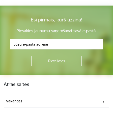
Esi pirmais, kurš uzzina!
Piesakies jaunumu saņemšanai savā e-pastā.
Kājene
Ātrās saites
Vakances