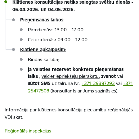
Klātienes konsultācijas netiks sniegtas svētku dienās -
06.04.2026. un 04.05.2026.
Pieņemšanas laikos
:
Pirmdienās
:
13.00 – 17.00
Ceturtdienās
:
09.00 – 12.00
Klātienē apkalposim
:
Rindas kārtībā;
ja vēlaties rezervēt konkrētu pieņemšanas
laiku,
veiciet iepriekšēju pierakstu,
zvanot
vai
sūtot SMS
uz tālruņa Nr.
+371
29397293
vai
+371
25477508
(konsultants ar Jums sazināsies).
Informāciju par klātienes konsultāciju pieejamību reģionālajās
VDI skat.
Reģionālās inspekcijas