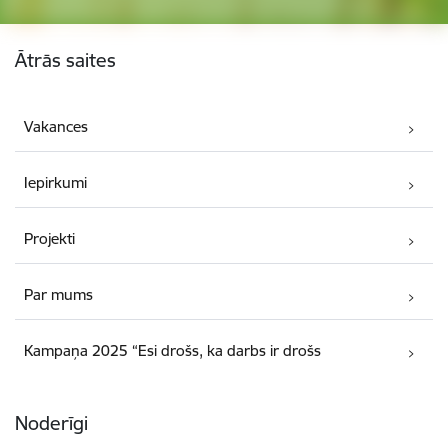
Kājene
Ātrās saites
Vakances
Iepirkumi
Projekti
Par mums
Kampaņa 2025 “Esi drošs, ka darbs ir drošs
Noderīgi