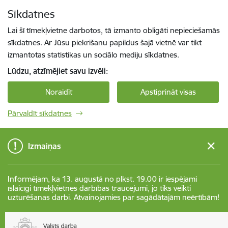
Pāriet uz lapas saturu
Sīkdatnes
Spied
lai meklētu
Enter
Lai šī tīmekļvietne darbotos, tā izmanto obligāti nepieciešamās
sīkdatnes. Ar Jūsu piekrišanu papildus šajā vietnē var tikt
izmantotas statistikas un sociālo mediju sīkdatnes.
Lūdzu, atzīmējiet savu izvēli:
Noraidīt
Apstiprināt visas
Pārvaldīt sīkdatnes
Izmaiņas
Informējam, ka 13. augustā no plkst. 19.00 ir iespējami
īslaicīgi tīmekļvietnes darbības traucējumi, jo tiks veikti
uzturēšanas darbi. Atvainojamies par sagādātajām neērtībām!