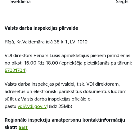
Svētdiena
Slēgts
Valsts darba inspekcijas pārvalde
Rīgā, Kr.Valdemāra ielā 38 k-1, LV–1010
VDI direktors Renārs Lūsis apmeklētājus pieņem pirmdienās
no plkst. 16.00 līdz 18.00 (iepriekšēja pieteikšanās pa tālruni:
67021704
)
Valsts darba inspekcijas pārvaldei, t.sk. VDI direktoram,
adresētus un elektroniski parakstītus dokumentus lūdzam
sūtīt uz Valsts darba inspekcijas oficiālo e-
pastu
vdi@vdi.gov.lv
! (līdz 25Mb)
Reģionālo inspekciju amatpersonu kontaktinformāciju
skatīt
ŠEIT