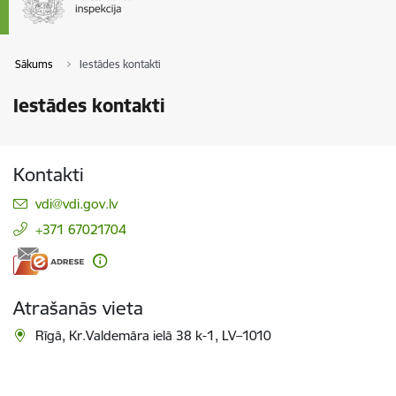
Sākums
Iestādes kontakti
Iestādes kontakti
Kontakti
E-pasts:
vdi@vdi.gov.lv
+371 67021704
Atrašanās vieta
Rīgā, Kr.Valdemāra ielā 38 k-1, LV–1010