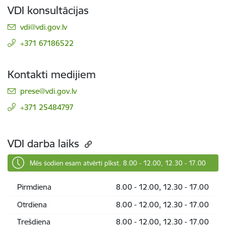
VDI konsultācijas
E-pasts:
vdi@vdi.gov.lv
+371 67186522
Kontakti medijiem
E-pasts:
prese@vdi.gov.lv
+371 25484797
VDI darba laiks
Mēs šodien esam atvērti plkst. 8.00 - 12.00, 12.30 - 17.00
Pirmdiena
8.00 - 12.00, 12.30 - 17.00
Otrdiena
8.00 - 12.00, 12.30 - 17.00
Trešdiena
8.00 - 12.00, 12.30 - 17.00