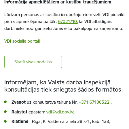
Informācija apmeklētājiem ar kustību traucējumiem
Lūdzam personas ar kustību ierobežojumiem vizīti VDI pieteikt
pirms apmeklējuma pa tālr.
67021710
, lai VDI atbildīgais
darbinieks noorganizētu Jums ērtu pakalpojuma saņemšanu.
VDI sociālie portāli
Skatīt visas nodaļas
Informējam, ka Valsts darba inspekcijā
konsultācijas tiek sniegtas šādos formātos:
Zvanot
uz konsultatīvā tālruņa Nr.
+371 67186522
;
Rakstot
epastam
vdi@vdi.gov.lv
;
Klātienē
, Rīgā, K. Valdemāra ielā 38 k-1, kab. 133,