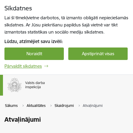
Pāriet uz lapas saturu
Sīkdatnes
Spied
lai meklētu
Enter
Lai šī tīmekļvietne darbotos, tā izmanto obligāti nepieciešamās
sīkdatnes. Ar Jūsu piekrišanu papildus šajā vietnē var tikt
izmantotas statistikas un sociālo mediju sīkdatnes.
Lūdzu, atzīmējiet savu izvēli:
Noraidīt
Apstiprināt visas
Pārvaldīt sīkdatnes
Sākums
Aktualitātes
Skaidrojumi
Atvaļinājumi
Atvaļinājumi