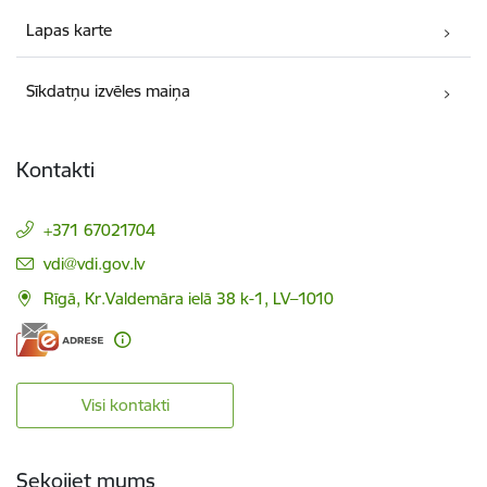
Lapas karte
Sīkdatņu izvēles maiņa
Kontakti
+371 67021704
E-pasts:
vdi@vdi.gov.lv
Rīgā, Kr.Valdemāra ielā 38 k-1, LV–1010
Visi kontakti
Sekojiet mums