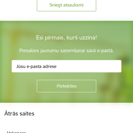
Sniegt atsauksmi
Esi pirmais, kurš uzzina!
Piesakies jaunumu saņemšanai savā e-pastā.
Kājene
Ātrās saites