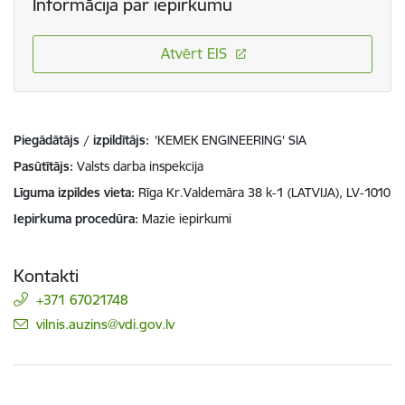
Informācija par iepirkumu
Atvērt EIS
Piegādātājs / izpildītājs:
'KEMEK ENGINEERING' SIA
Pasūtītājs
Valsts darba inspekcija
Līguma izpildes vieta
Rīga Kr.Valdemāra 38 k-1 (LATVIJA), LV-1010
Iepirkuma procedūra
Mazie iepirkumi
Kontakti
+371 67021748
E-pasts:
vilnis.auzins@vdi.gov.lv