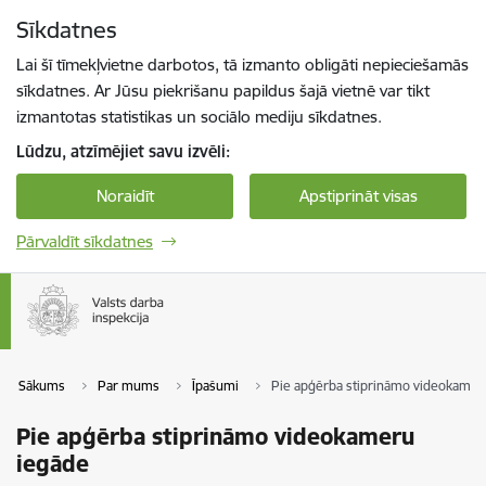
Pāriet uz lapas saturu
Sīkdatnes
Spied
lai meklētu
Enter
Lai šī tīmekļvietne darbotos, tā izmanto obligāti nepieciešamās
sīkdatnes. Ar Jūsu piekrišanu papildus šajā vietnē var tikt
izmantotas statistikas un sociālo mediju sīkdatnes.
Lūdzu, atzīmējiet savu izvēli:
Noraidīt
Apstiprināt visas
Pārvaldīt sīkdatnes
Sākums
Par mums
Īpašumi
Pie apģērba stiprināmo videokamer
Pie apģērba stiprināmo videokameru
iegāde