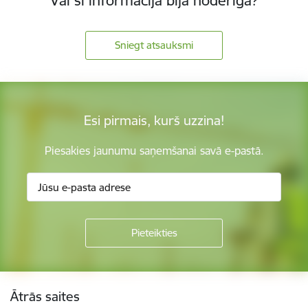
Vai šī informācija bija noderīga?
Sniegt atsauksmi
Esi pirmais, kurš uzzina!
Piesakies jaunumu saņemšanai savā e-pastā.
Kājene
Ātrās saites