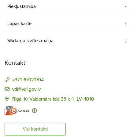
Piekļūstamība
Lapas karte
Sīkdatņu izvēles maiņa
Kontakti
+371 67021704
E-pasts:
vdi@vdi.gov.lv
Rīgā, Kr.Valdemāra ielā 38 k-1, LV–1010
Visi kontakti