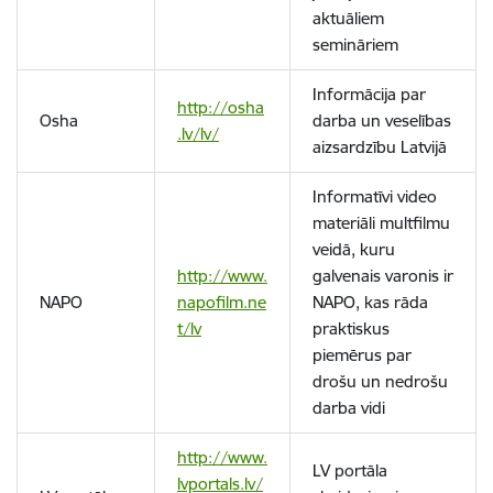
aktuāliem
semināriem
Informācija par
http://osha
Osha
darba un veselības
.lv/lv/
aizsardzību Latvijā
Informatīvi video
materiāli multfilmu
veidā, kuru
http://www.
galvenais varonis ir
NAPO
napofilm.ne
NAPO, kas rāda
t/lv
praktiskus
piemērus par
drošu un nedrošu
darba vidi
http://www.
LV portāla
lvportals.lv/