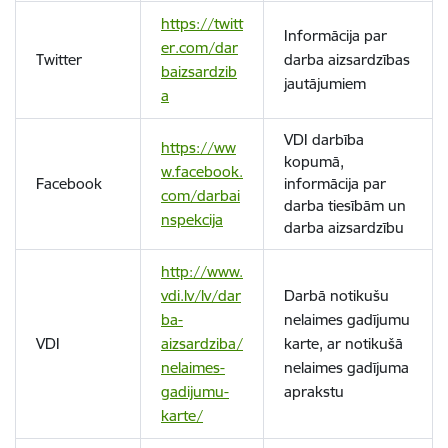
https://twitt
Informācija par
er.com/dar
Twitter
darba aizsardzības
baizsardzib
jautājumiem
a
VDI darbība
https://ww
kopumā,
w.facebook.
Facebook
informācija par
com/darbai
darba tiesībām un
nspekcija
darba aizsardzību
http://www.
vdi.lv/lv/dar
Darbā notikušu
ba-
nelaimes gadījumu
VDI
aizsardziba/
karte, ar notikušā
nelaimes-
nelaimes gadījuma
gadijumu-
aprakstu
karte/