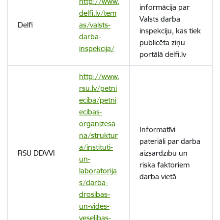
http://www.
informācija par
delfi.lv/tem
Valsts darba
Delfi
as/valsts-
inspekciju, kas tiek
darba-
publicēta ziņu
inspekcija/
portālā delfi.lv
http://www.
rsu.lv/petni
eciba/petni
ecibas-
organizesa
Informatīvi
na/struktur
pateriāli par darba
a/instituti-
RSU DDVVI
aizsardzību un
un-
riska faktoriem
laboratorija
darba vietā
s/darba-
drosibas-
un-vides-
veselibas-