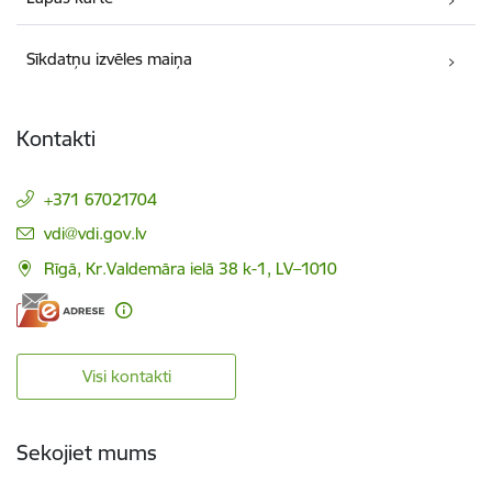
Sīkdatņu izvēles maiņa
Kontakti
+371 67021704
E-pasts:
vdi@vdi.gov.lv
Rīgā, Kr.Valdemāra ielā 38 k-1, LV–1010
Visi kontakti
Sekojiet mums