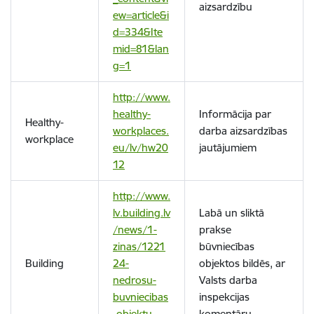
aizsardzību
ew=article&i
d=334&Ite
mid=81&lan
g=1
http://www.
healthy-
Informācija par
Healthy-
workplaces.
darba aizsardzības
workplace
eu/lv/hw20
jautājumiem
12
http://www.
lv.building.lv
Labā un sliktā
/news/1-
prakse
zinas/1221
būvniecības
Building
24-
objektos bildēs, ar
nedrosu-
Valsts darba
buvniecibas
inspekcijas
-objektu-
komentāru