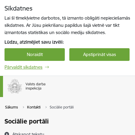
Pāriet uz lapas saturu
Sīkdatnes
Spied
lai meklētu
Enter
Lai šī tīmekļvietne darbotos, tā izmanto obligāti nepieciešamās
sīkdatnes. Ar Jūsu piekrišanu papildus šajā vietnē var tikt
izmantotas statistikas un sociālo mediju sīkdatnes.
Lūdzu, atzīmējiet savu izvēli:
Noraidīt
Apstiprināt visas
Pārvaldīt sīkdatnes
Sākums
Kontakti
Sociālie portāli
Sociālie portāli
Atskaņot tekstu