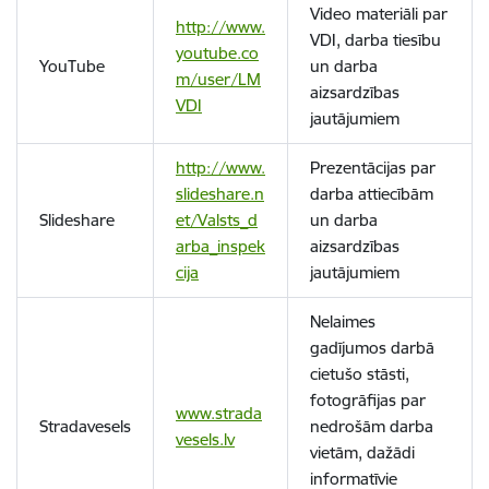
Video materiāli par
http://www.
VDI, darba tiesību
youtube.co
YouTube
un darba
m/user/LM
aizsardzības
VDI
jautājumiem
http://www.
Prezentācijas par
slideshare.n
darba attiecībām
Slideshare
et/Valsts_d
un darba
arba_inspek
aizsardzības
cija
jautājumiem
Nelaimes
gadījumos darbā
cietušo stāsti,
fotogrāfijas par
www.strada
Stradavesels
nedrošām darba
vesels.lv
vietām, dažādi
informatīvie