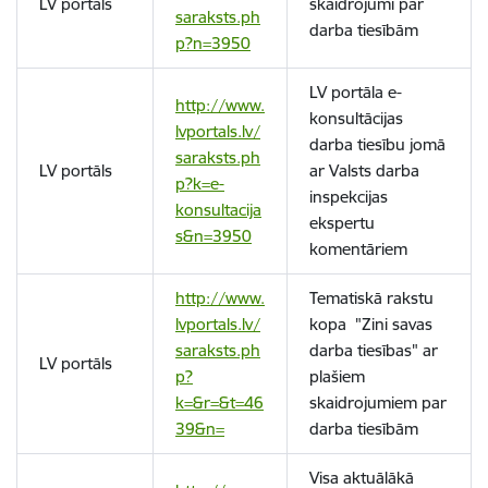
LV portāls
skaidrojumi par
saraksts.ph
darba tiesībām
p?n=3950
LV portāla e-
http://www.
konsultācijas
lvportals.lv/
darba tiesību jomā
saraksts.ph
LV portāls
ar Valsts darba
p?k=e-
inspekcijas
konsultacija
ekspertu
s&n=3950
komentāriem
http://www.
Tematiskā rakstu
lvportals.lv/
kopa "Zini savas
saraksts.ph
darba tiesības" ar
LV portāls
p?
plašiem
k=&r=&t=46
skaidrojumiem par
39&n=
darba tiesībām
Visa aktuālākā