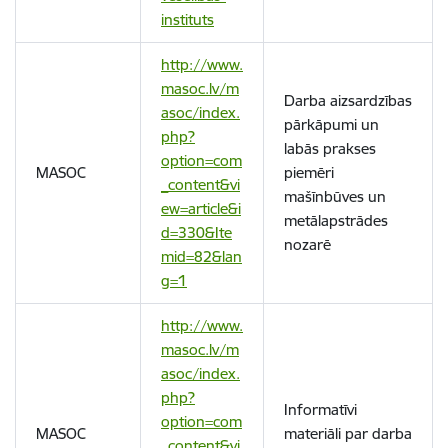
instituts
http://www.
masoc.lv/m
Darba aizsardzības
asoc/index.
pārkāpumi un
php?
labās prakses
option=com
MASOC
piemēri
_content&vi
mašīnbūves un
ew=article&i
metālapstrādes
d=330&Ite
nozarē
mid=82&lan
g=1
http://www.
masoc.lv/m
asoc/index.
php?
Informatīvi
option=com
MASOC
materiāli par darba
_content&vi