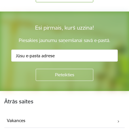
Esi pirmais, kurš uzzina!
Piesakies jaunumu saņemšanai savā e-pastā.
Kājene
Ātrās saites
Vakances