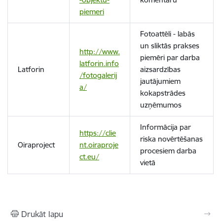
piemeri
Fotoattēli - labās
un sliktās prakses
http://www.
piemēri par darba
latforin.info
Latforin
aizsardzības
/fotogalerij
jautājumiem
a/
kokapstrādes
uzņēmumos
Informācija par
https://clie
riska novērtēšanas
Oiraproject
nt.oiraproje
procesiem darba
ct.eu/
vietā
Drukāt lapu