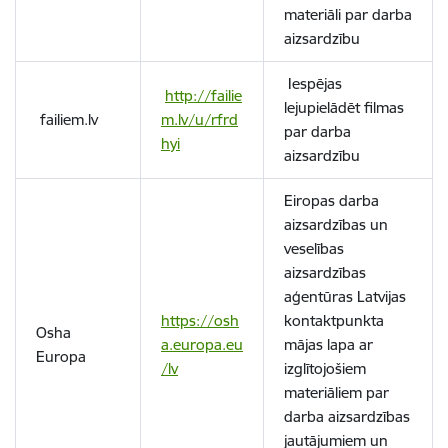
materiāli par darba
aizsardzību
Iespējas
http://failie
lejupielādēt filmas
failiem.lv
m.lv/u/rfrd
par darba
hyi
aizsardzību
Eiropas darba
aizsardzības un
veselības
aizsardzības
aģentūras Latvijas
https://osh
kontaktpunkta
Osha
a.europa.eu
mājas lapa ar
Europa
/lv
izglītojošiem
materiāliem par
darba aizsardzības
jautājumiem un