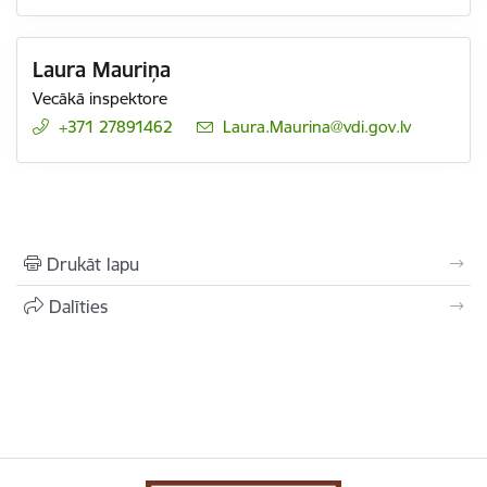
Laura Mauriņa
Vecākā inspektore
+371 27891462
E-pasts:
Laura.Maurina@vdi.gov.lv
Drukāt lapu
Dalīties