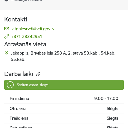
Kontakti
E-pasts:
latgalesrvdi@vdi.gov.lv
+371 28342951
Atrašanās vieta
Jēkabpils, Brīvības ielā 258 A, 2. stāvā 53.kab., 54.kab.,
55.kab.
Darba laiki
Šodien esam slēgti
Pirmdiena
9.00 - 17.00
Otrdiena
Slēgts
Trešdiena
Slēgts
Ceturtdiena
Slēgts