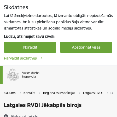
Pāriet uz lapas saturu
Sīkdatnes
Spied
lai meklētu
Enter
Lai šī tīmekļvietne darbotos, tā izmanto obligāti nepieciešamās
sīkdatnes. Ar Jūsu piekrišanu papildus šajā vietnē var tikt
izmantotas statistikas un sociālo mediju sīkdatnes.
Lūdzu, atzīmējiet savu izvēli:
Noraidīt
Apstiprināt visas
Pārvaldīt sīkdatnes
Sākums
Kontakti
Reģionālās inspekcijas
Latgales RVDI
Latg
Latgales RVDI Jēkabpils birojs
Atskaņot tekstu