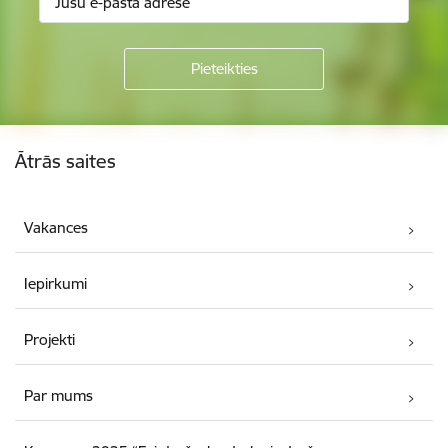
Kājene
Ātrās saites
Vakances
Iepirkumi
Projekti
Par mums