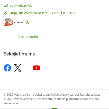
E-pasts:
vdi@vdi.gov.lv
Rīgā, Kr.Valdemāra ielā 38 k-1, LV–1010
Visi kontakti
Sekojiet mums
© 2026 Valsts darba inspekcija, publicētā satura visas tiesības aizsargātas.
© 2020 Valsts kanceleja, Tīmekļvietņu vienotās platformas visas tiesības
aizsargātas.