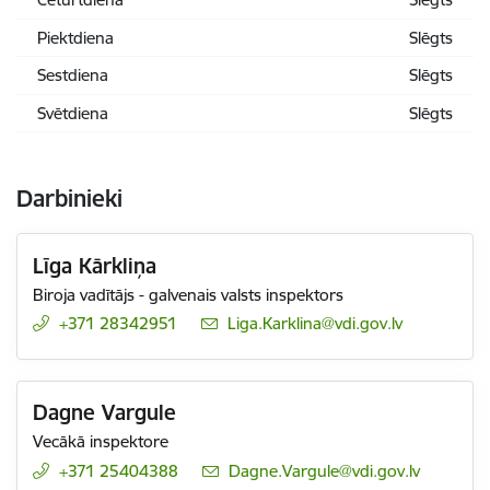
Piektdiena
Slēgts
Sestdiena
Slēgts
Svētdiena
Slēgts
Darbinieki
Līga Kārkliņa
Biroja vadītājs - galvenais valsts inspektors
+371 28342951
E-pasts:
Liga.Karklina@vdi.gov.lv
Dagne Vargule
Vecākā inspektore
+371 25404388
E-pasts:
Dagne.Vargule@vdi.gov.lv