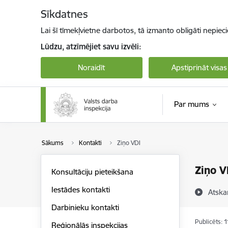
Pāriet uz lapas saturu
Sīkdatnes
Lai šī tīmekļvietne darbotos, tā izmanto obligāti nepiec
Lūdzu, atzīmējiet savu izvēli:
Noraidīt
Apstiprināt visas
Par mums
Sākums
Kontakti
Ziņo VDI
Ziņo V
Konsultāciju pieteikšana
Iestādes kontakti
Atska
Darbinieku kontakti
Publicēts: 
Reģionālās inspekcijas