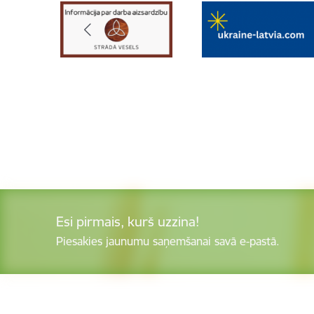
Esi pirmais, kurš uzzina!
Piesakies jaunumu saņemšanai savā e-pastā.