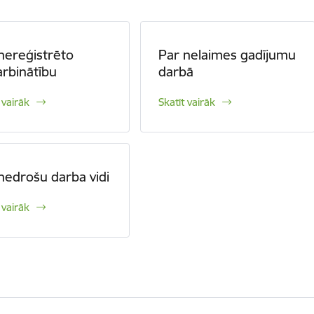
nereģistrēto
Par nelaimes gadījumu
rbinātību
darbā
 vairāk
Skatīt vairāk
nedrošu darba vidi
 vairāk