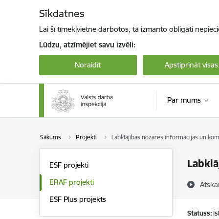
Pāriet uz lapas saturu
Sīkdatnes
Lai šī tīmekļvietne darbotos, tā izmanto obligāti nepiec
Lūdzu, atzīmējiet savu izvēli:
Noraidīt
Apstiprināt visas
Par mums
Sākums
Projekti
Labklājības nozares informācijas un komu
Labklā
ESF projekti
ERAF projekti
Atska
ESF Plus projekts
Statuss:
Ī