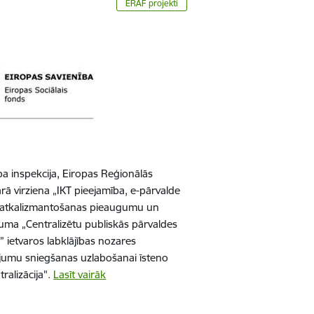
ERAF projekti
rba inspekcija, Eiropas Reģionālās
ā virziena „IKT pieejamība, e-pārvalde
tu atkalizmantošanas pieaugumu un
kuma „Centralizētu publiskās pārvaldes
” ietvaros labklājības nozares
ojumu sniegšanas uzlabošanai īsteno
ralizācija".
Lasīt vairāk