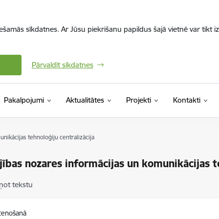
iešamās sīkdatnes. Ar Jūsu piekrišanu papildus šajā vietnē var tikt i
Pārvaldīt sīkdatnes
Pakalpojumi
Aktualitātes
Projekti
Kontakti
nikācijas tehnoloģiju centralizācija
jības nozares informācijas un komunikācijas te
ņot tekstu
stenošanā