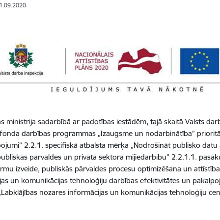
11.09.2020.
as ministrija sadarbībā ar padotības iestādēm, tajā skaitā Valsts da
s fonda darbības programmas „Izaugsme un nodarbinātība” prioritār
ojumi” 2.2.1. specifiskā atbalsta mērķa „Nodrošināt publisko da
publiskās pārvaldes un privātā sektora mijiedarbību” 2.2.1.1. pasā
ormu izveide, publiskās pārvaldes procesu optimizēšana un attīstība
jas un komunikācijas tehnoloģiju darbības efektivitātes un pakalp
„Labklājības nozares informācijas un komunikācijas tehnoloģiju cent