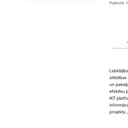
Publicēts: 
Labklājīb
attīstība
un pakalp
efektīvu 
IKT platf
informāci
projektu 