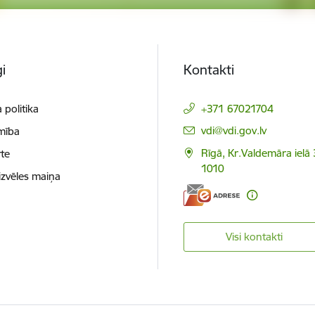
i
Kontakti
 politika
+371 67021704
E-pasts:
vdi@vdi.gov.lv
mība
Rīgā, Kr.Valdemāra ielā 
te
1010
izvēles maiņa
Visi kontakti