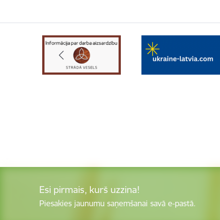
Esi pirmais, kurš uzzina!
Piesakies jaunumu saņemšanai savā e-pastā.