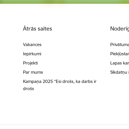
Kājene
Ātrās saites
Noderīg
Vakances
Privātuma
Iepirkumi
Piekļūsta
Projekti
Lapas kar
Par mums
Sīkdatņu 
Kampaņa 2025 “Esi drošs, ka darbs ir
drošs