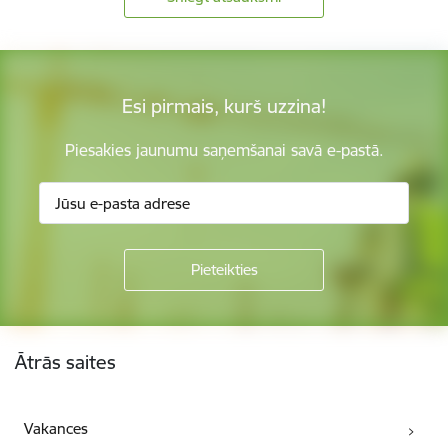
Esi pirmais, kurš uzzina!
Piesakies jaunumu saņemšanai savā e-pastā.
Kājene
Ātrās saites
Vakances