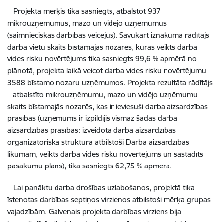
Projekta mērķis tika sasniegts, atbalstot 937
mikrouzņēmumus, mazo un vidējo uzņēmumus
(saimnieciskās darbības veicējus). Savukārt iznākuma rādītājs
darba vietu skaits bīstamajās nozarēs, kurās veikts darba
vides risku novērtējums tika sasniegts 99,6 % apmērā no
plānotā, projekta laikā veicot darba vides risku novērtējumu
3588 bīstamo nozaru uzņēmumos. Projekta rezultāta rādītājs
– atbalstīto mikrouzņēmumu, mazo un vidējo uzņēmumu
skaits bīstamajās nozarēs, kas ir ieviesuši darba aizsardzības
prasības (uzņēmums ir izpildījis vismaz šādas darba
aizsardzības prasības: izveidota darba aizsardzības
organizatoriskā struktūra atbilstoši Darba aizsardzības
likumam, veikts darba vides risku novērtējums un sastādīts
pasākumu plāns), tika sasniegts 62,75 % apmērā.
Lai panāktu darba drošības uzlabošanos, projektā tika
īstenotas darbības septiņos virzienos atbilstoši mērķa grupas
vajadzībām. Galvenais projekta darbības virziens bija