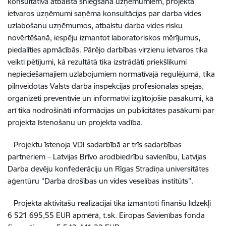
konsultatīvā atbalsta sniegšana uzņēmumiem, projekta
ietvaros uzņēmumi saņēma konsultācijas par darba vides
uzlabošanu uzņēmumos, atbalstu darba vides risku
novērtēšanā, iespēju izmantot laboratoriskos mērījumus,
piedalīties apmācībās. Pārējo darbības virzienu ietvaros tika
veikti pētījumi, kā rezultātā tika izstrādāti priekšlikumi
nepieciešamajiem uzlabojumiem normatīvajā regulējumā, tika
pilnveidotas Valsts darba inspekcijas profesionālās spējas,
organizēti preventīvie un informatīvi izglītojošie pasākumi, kā
arī tika nodrošināti informācijas un publicitātes pasākumi par
projekta īstenošanu un projekta vadība.
Projektu īstenoja VDI sadarbībā ar trīs sadarbības
partneriem – Latvijas Brīvo arodbiedrību savienību, Latvijas
Darba devēju konfederāciju un Rīgas Stradiņa universitātes
aģentūru “Darba drošības un vides veselības institūts”.
Projekta aktivitāšu realizācijai tika izmantoti finanšu līdzekļi
6 521 695,55 EUR apmērā, t.sk. Eiropas Savienības fonda