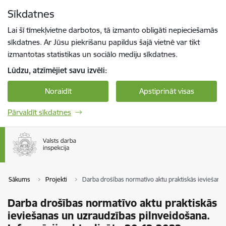
Pāriet uz lapas saturu
Sīkdatnes
Spied
lai meklētu
Enter
Lai šī tīmekļvietne darbotos, tā izmanto obligāti nepieciešamās
sīkdatnes. Ar Jūsu piekrišanu papildus šajā vietnē var tikt
izmantotas statistikas un sociālo mediju sīkdatnes.
Lūdzu, atzīmējiet savu izvēli:
Noraidīt
Apstiprināt visas
Pārvaldīt sīkdatnes
Sākums
Projekti
Darba drošības normatīvo aktu praktiskās ieviešanas
Darba drošības normatīvo aktu praktiskās
ieviešanas un uzraudzības pilnveidošana.