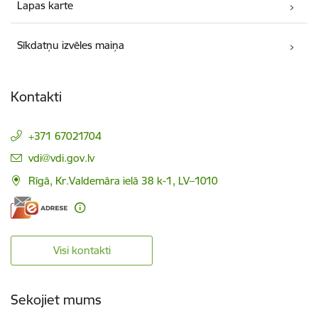
Lapas karte
Sīkdatņu izvēles maiņa
Kontakti
+371 67021704
E-pasts:
vdi@vdi.gov.lv
Rīgā, Kr.Valdemāra ielā 38 k-1, LV–1010
Visi kontakti
Sekojiet mums