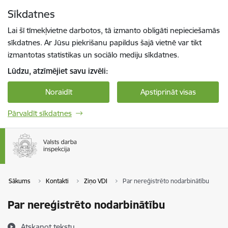
Pāriet uz lapas saturu
Sīkdatnes
Spied
lai meklētu
Enter
Lai šī tīmekļvietne darbotos, tā izmanto obligāti nepieciešamās
sīkdatnes. Ar Jūsu piekrišanu papildus šajā vietnē var tikt
izmantotas statistikas un sociālo mediju sīkdatnes.
Lūdzu, atzīmējiet savu izvēli:
Noraidīt
Apstiprināt visas
Pārvaldīt sīkdatnes
Sākums
Kontakti
Ziņo VDI
Par nereģistrēto nodarbinātību
Par nereģistrēto nodarbinātību
Atskaņot tekstu