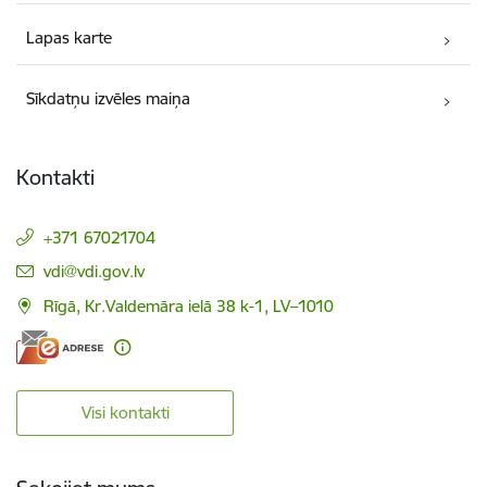
Lapas karte
Sīkdatņu izvēles maiņa
Kontakti
+371 67021704
E-pasts:
vdi@vdi.gov.lv
Rīgā, Kr.Valdemāra ielā 38 k-1, LV–1010
Visi kontakti