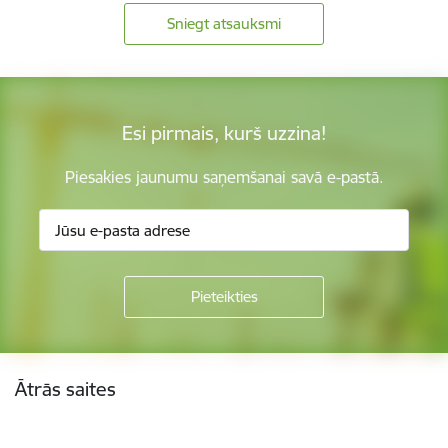
Sniegt atsauksmi
Esi pirmais, kurš uzzina!
Piesakies jaunumu saņemšanai savā e-pastā.
Kājene
Ātrās saites