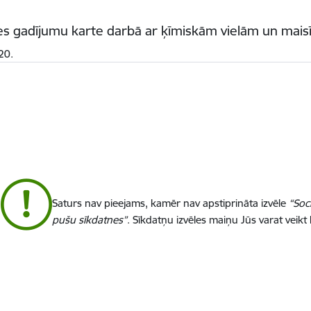
es gadījumu karte darbā ar ķīmiskām vielām un mai
20.
Saturs nav pieejams, kamēr nav apstiprināta izvēle
“Soc
pušu sīkdatnes”
. Sīkdatņu izvēles maiņu Jūs varat veikt