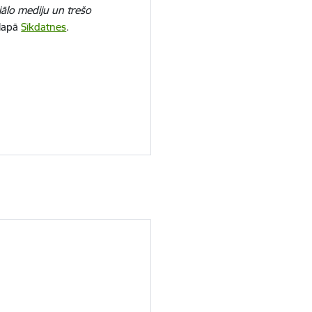
iālo mediju un trešo
 lapā
Sīkdatnes
.