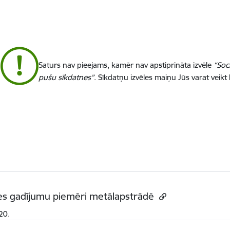
Saturs nav pieejams, kamēr nav apstiprināta izvēle
“Soc
pušu sīkdatnes”
. Sīkdatņu izvēles maiņu Jūs varat veikt
es gadījumu piemēri metālapstrādē
20.