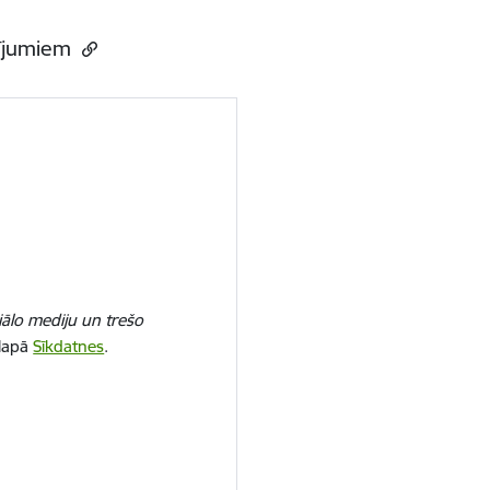
sījumiem
iālo mediju un trešo
 lapā
Sīkdatnes
.