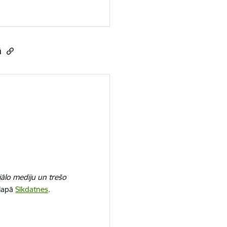
ā
iālo mediju un trešo
 lapā
Sīkdatnes
.