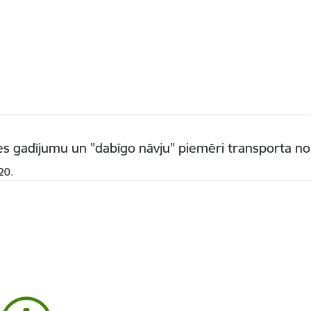
s gadījumu un "dabīgo nāvju" piemēri transporta n
20.