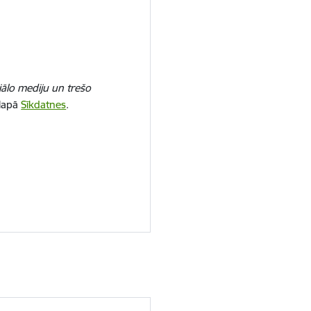
iālo mediju un trešo
 lapā
Sīkdatnes
.