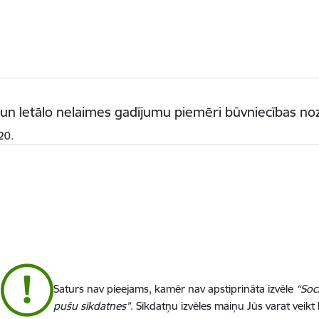
n letālo nelaimes gadījumu piemēri būvniecības n
20.
Saturs nav pieejams, kamēr nav apstiprināta izvēle
“Soc
pušu sīkdatnes”
. Sīkdatņu izvēles maiņu Jūs varat veikt