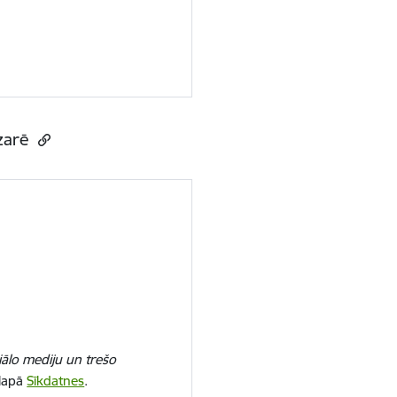
ozarē
iālo mediju un trešo
 lapā
Sīkdatnes
.