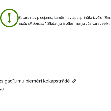
Saturs nav pieejams, kamēr nav apstiprināta izvēle
“Soc
pušu sīkdatnes”
. Sīkdatņu izvēles maiņu Jūs varat veikt
es gadījumu piemēri kokapstrādē
20.