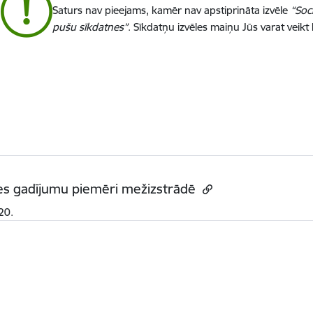
Saturs nav pieejams, kamēr nav apstiprināta izvēle
“Soc
pušu sīkdatnes”
. Sīkdatņu izvēles maiņu Jūs varat veikt
es gadījumu piemēri mežizstrādē
20.