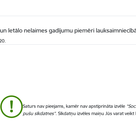
n letālo nelaimes gadījumu piemēri lauksaimniecīb
20.
Saturs nav pieejams, kamēr nav apstiprināta izvēle
“Soc
pušu sīkdatnes”
. Sīkdatņu izvēles maiņu Jūs varat veikt