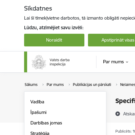
Pāriet uz lapas saturu
Sīkdatnes
Lai šī tīmekļvietne darbotos, tā izmanto obligāti nepiec
Lūdzu, atzīmējiet savu izvēli:
Noraidīt
Apstiprināt visas
Par mums
Sākums
Par mums
Publikācijas un pārskati
Nelaimes
Specif
Vadība
Īpašumi
Atska
Darbības jomas
Publicēts: 
Stratēģija