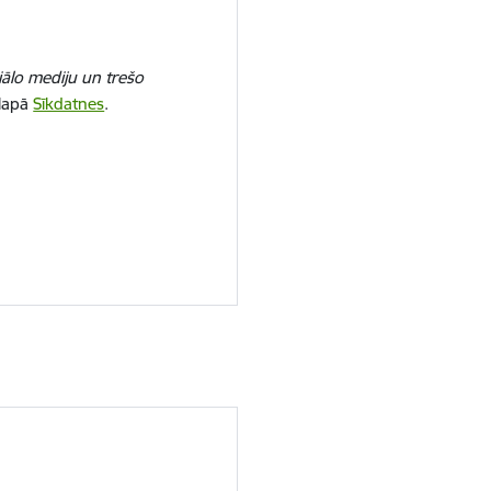
iālo mediju un trešo
 lapā
Sīkdatnes
.