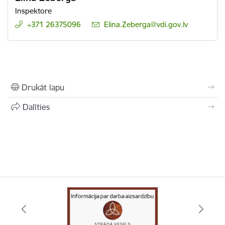
Inspektore
+371 26375096
E-pasts:
Elina.Zeberga@vdi.gov.lv
Drukāt lapu
Dalīties