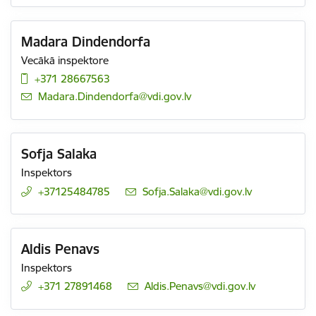
Madara Dindendorfa
Vecākā inspektore
+371 28667563
E-pasts:
Madara.Dindendorfa@vdi.gov.lv
Sofja Salaka
Inspektors
+37125484785
E-pasts:
Sofja.Salaka@vdi.gov.lv
Aldis Penavs
Inspektors
+371 27891468
E-pasts:
Aldis.Penavs@vdi.gov.lv