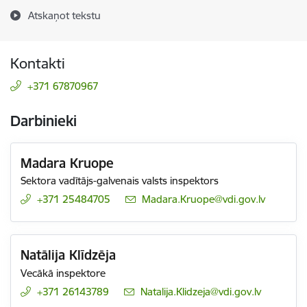
Atskaņot tekstu
Kontakti
+371 67870967
Darbinieki
Madara Kruope
Sektora vadītājs-galvenais valsts inspektors
+371 25484705
E-pasts:
Madara.Kruope@vdi.gov.lv
Natālija Klīdzēja
Vecākā inspektore
+371 26143789
E-pasts:
Natalija.Klidzeja@vdi.gov.lv