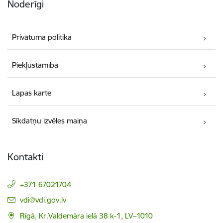
Noderīgi
Privātuma politika
Piekļūstamība
Lapas karte
Sīkdatņu izvēles maiņa
Kontakti
+371 67021704
E-pasts:
vdi@vdi.gov.lv
Rīgā, Kr.Valdemāra ielā 38 k-1, LV–1010