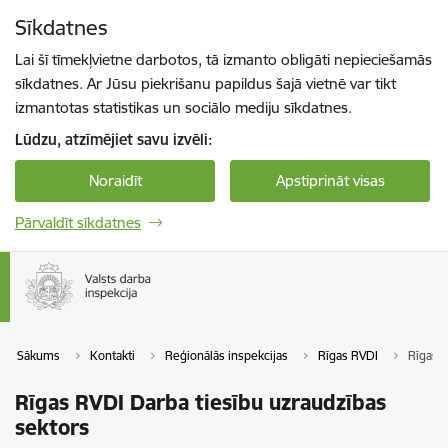
Pāriet uz lapas saturu
Sīkdatnes
Spied
lai meklētu
Enter
Lai šī tīmekļvietne darbotos, tā izmanto obligāti nepieciešamās
sīkdatnes. Ar Jūsu piekrišanu papildus šajā vietnē var tikt
izmantotas statistikas un sociālo mediju sīkdatnes.
Lūdzu, atzīmējiet savu izvēli:
Noraidīt
Apstiprināt visas
Pārvaldīt sīkdatnes
Sākums
Kontakti
Reģionālās inspekcijas
Rīgas RVDI
Rīgas R
Rīgas RVDI Darba tiesību uzraudzības
sektors