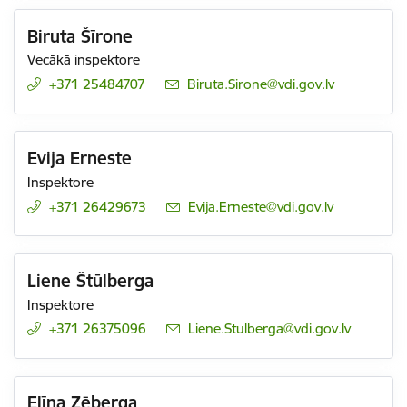
Biruta Šīrone
Vecākā inspektore
+371 25484707
E-pasts:
Biruta.Sirone@vdi.gov.lv
Evija Erneste
Inspektore
+371 26429673
E-pasts:
Evija.Erneste@vdi.gov.lv
Liene Štūlberga
Inspektore
+371 26375096
E-pasts:
Liene.Stulberga@vdi.gov.lv
Elīna Zēberga