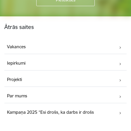
Kājene
Ātrās saites
Vakances
Iepirkumi
Projekti
Par mums
Kampaņa 2025 “Esi drošs, ka darbs ir drošs