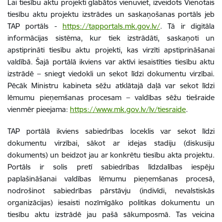
Lai tiesību aktu projekti glabātos vienuviet, izveidots Vienotais
tiesību aktu projektu izstrādes un saskaņošanas portāls jeb
TAP portāls -
https://tapportals.mk.gov.lv/
.
Tā ir digitāla
informācijas sistēma, kur tiek izstrādāti, saskaņoti un
apstiprināti tiesību aktu projekti, kas virzīti apstiprināšanai
valdībā. Šajā portālā ikviens var aktīvi iesaistīties tiesību aktu
izstrādē – sniegt viedokli un sekot līdzi dokumentu virzībai.
Pēcāk Ministru kabineta sēžu atklātajā daļā var sekot līdzi
lēmumu pieņemšanas procesam – valdības sēžu tiešraide
vienmēr pieejama:
https://www.mk.gov.lv/lv/tiesraide
.
TAP portālā ikviens sabiedrības loceklis var sekot līdzi
dokumentu virzībai, sākot ar idejas stadiju (diskusiju
dokuments) un beidzot jau ar konkrētu tiesību akta projektu.
Portāls ir solis pretī sabiedrības līdzdalības iespēju
paplašināšanai valdības lēmumu pieņemšanas procesā,
nodrošinot sabiedrības pārstāvju (indivīdi, nevalstiskās
organizācijas) iesaisti nozīmīgāko politikas dokumentu un
tiesību aktu izstrādē jau pašā sākumposmā. Tas veicina