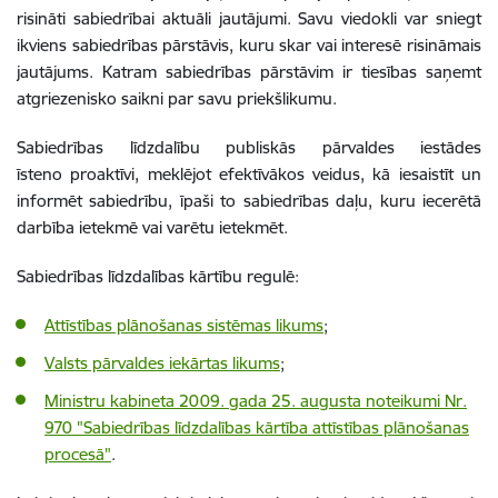
risināti sabiedrībai aktuāli jautājumi. Savu viedokli var sniegt
ikviens sabiedrības pārstāvis, kuru skar vai interesē risināmais
jautājums. Katram sabiedrības pārstāvim ir tiesības saņemt
atgriezenisko saikni par savu priekšlikumu.
Sabiedrības līdzdalību publiskās pārvaldes iestādes
īsteno proaktīvi, meklējot efektīvākos veidus, kā iesaistīt un
informēt sabiedrību, īpaši to sabiedrības daļu, kuru iecerētā
darbība ietekmē vai varētu ietekmēt.
Sabiedrības līdzdalības kārtību regulē:
Attīstības plānošanas sistēmas likums
;
Valsts pārvaldes iekārtas likums
;
Ministru kabineta 2009. gada 25. augusta noteikumi Nr.
970 "Sabiedrības līdzdalības kārtība attīstības plānošanas
procesā"
.