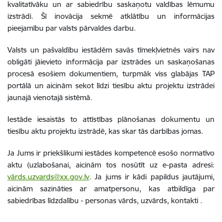
kvalitatīvāku un ar sabiedrību saskaņotu valdības lēmumu
izstrādi. Šī inovācija sekmē atklātību un informācijas
pieejamību par valsts pārvaldes darbu.
Valsts un pašvaldību iestādēm savās tīmekļvietnēs vairs nav
obligāti jāievieto informācija par izstrādes un saskaņošanas
procesā esošiem dokumentiem, turpmāk viss glabājas TAP
portālā
un aicinām sekot līdzi tiesību aktu projektu izstrādei
jaunajā vienotajā sistēmā.
Iestāde iesaistās to attīstības plānošanas dokumentu un
tiesību aktu projektu izstrādē, kas skar tās darbības jomas.
Ja Jums ir priekšlikumi iestādes kompetencē esošo normatīvo
aktu (uzlabošanai, aicinām tos nosūtīt uz e-pasta adresi:
vārds.uzvards@xx.gov.lv
. Ja jums ir kādi papildus jautājumi,
aicinām sazināties ar amatpersonu, kas atbildīga par
sabiedrības līdzdalību - personas vārds, uzvārds, kontakti .