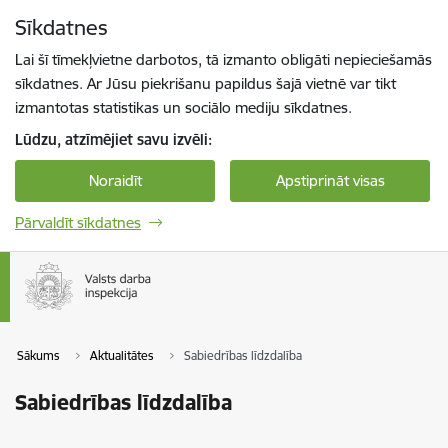
Pāriet uz lapas saturu
Sīkdatnes
Spied
lai meklētu
Enter
Lai šī tīmekļvietne darbotos, tā izmanto obligāti nepieciešamās
sīkdatnes. Ar Jūsu piekrišanu papildus šajā vietnē var tikt
izmantotas statistikas un sociālo mediju sīkdatnes.
Lūdzu, atzīmējiet savu izvēli:
Noraidīt
Apstiprināt visas
Pārvaldīt sīkdatnes
Sākums
Aktualitātes
Sabiedrības līdzdalība
Sabiedrības līdzdalība