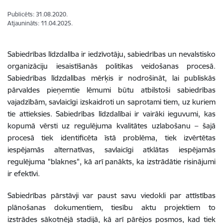
Publicēts: 31.08.2020.
Atjaunināts: 11.04.2025.
Sabiedrības līdzdalība ir iedzīvotāju, sabiedrības un nevalstisko
organizāciju iesaistīšanās politikas veidošanas procesā.
Sabiedrības līdzdalības mērķis ir nodrošināt, lai publiskās
pārvaldes pieņemtie lēmumi būtu atbilstoši sabiedrības
vajadzībām, savlaicīgi izskaidroti un saprotami tiem, uz kuriem
tie attieksies. Sabiedrības līdzdalībai ir vairāki ieguvumi, kas
kopumā vērsti uz regulējuma kvalitātes uzlabošanu – šajā
procesā tiek identificēta īstā problēma, tiek izvērtētas
iespējamās alternatīvas, savlaicīgi atklātas iespējamās
regulējuma "blaknes", kā arī panākts, ka izstrādātie risinājumi
ir efektīvi.
Sabiedrības pārstāvji var paust savu viedokli par attīstības
plānošanas dokumentiem, tiesību aktu projektiem to
izstrādes sākotnējā stadijā, kā arī pārējos posmos, kad tiek