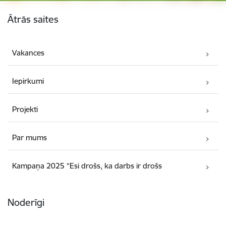
Kājene
Ātrās saites
Vakances
Iepirkumi
Projekti
Par mums
Kampaņa 2025 “Esi drošs, ka darbs ir drošs
Noderīgi