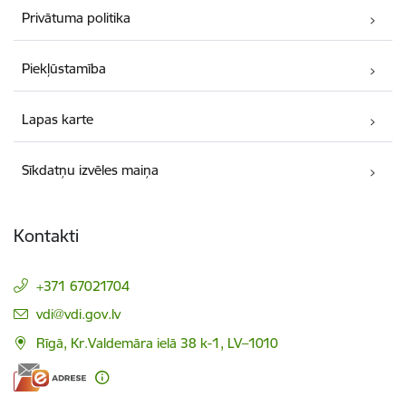
Privātuma politika
Piekļūstamība
Lapas karte
Sīkdatņu izvēles maiņa
Kontakti
+371 67021704
E-pasts:
vdi@vdi.gov.lv
Rīgā, Kr.Valdemāra ielā 38 k-1, LV–1010