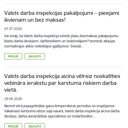
Valsts darba inspekcijas pakalpojumi – pieejami
ikvienam un bez maksas!
01.07.2026.
Vai zināji, ka Valsts darba inspekcija sniedz plašu bezmaksas pakalpojumu
klāstu darba devējiem, darbiniekiem un iedzīvotājiem? Izsniedz atļaujas
normatīvajos aktos noteiktajos gadījumos. Sniedz…
Aktuāli
Jaunumi
Valsts darba inspekcija aicina vēlreiz noskatīties
vebināra ierakstu par karstuma riskiem darba
vietā.
29.06.2026.
Ņemot vērā paaugstinātas gaisa temperatūras periodus un iespējamos
nākamaos kartsuma viļņus šajā vasarā, Valsts darba inspekcija aicina darba
devējus, darba aizsardzības speciālistus un nodarbinātos…
Aktuāli
Jaunumi