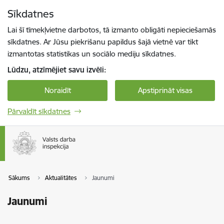
Pāriet uz lapas saturu
Sīkdatnes
Spied
lai meklētu
Enter
Lai šī tīmekļvietne darbotos, tā izmanto obligāti nepieciešamās
sīkdatnes. Ar Jūsu piekrišanu papildus šajā vietnē var tikt
izmantotas statistikas un sociālo mediju sīkdatnes.
Lūdzu, atzīmējiet savu izvēli:
Noraidīt
Apstiprināt visas
Pārvaldīt sīkdatnes
Sākums
Aktualitātes
Jaunumi
Jaunumi