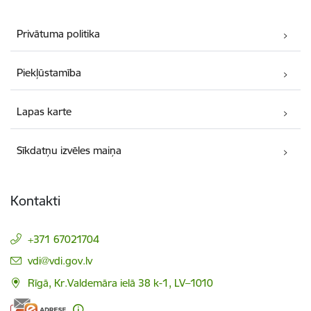
Privātuma politika
Piekļūstamība
Lapas karte
Sīkdatņu izvēles maiņa
Kontakti
+371 67021704
E-pasts:
vdi@vdi.gov.lv
Rīgā, Kr.Valdemāra ielā 38 k-1, LV–1010