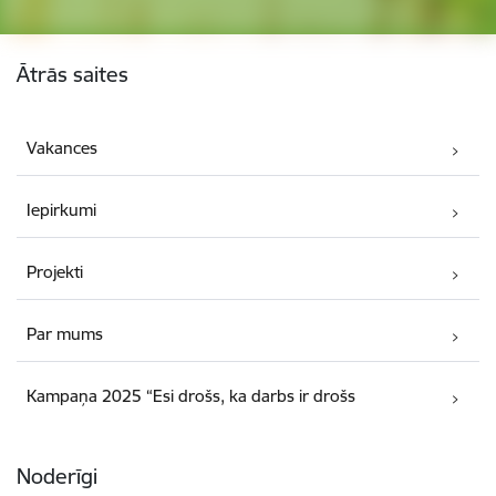
Kājene
Ātrās saites
Vakances
Iepirkumi
Projekti
Par mums
Kampaņa 2025 “Esi drošs, ka darbs ir drošs
Noderīgi