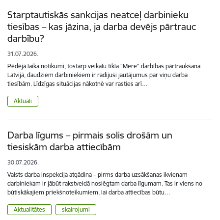
Starptautiskās sankcijas neatceļ darbinieku
tiesības – kas jāzina, ja darba devējs pārtrauc
darbību?
31.07.2026.
Pēdējā laika notikumi, tostarp veikalu tīkla "Mere" darbības pārtraukšana
Latvijā, daudziem darbiniekiem ir radījuši jautājumus par viņu darba
tiesībām. Līdzīgas situācijas nākotnē var rasties arī…
Aktuāli
Darba līgums – pirmais solis drošām un
tiesiskām darba attiecībām
30.07.2026.
Valsts darba inspekcija atgādina – pirms darba uzsākšanas ikvienam
darbiniekam ir jābūt rakstveidā noslēgtam darba līgumam. Tas ir viens no
būtiskākajiem priekšnoteikumiem, lai darba attiecības būtu…
Aktualitātes
skairojumi