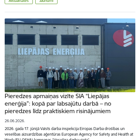
Aktualitātes
Jaunumi
Pieredzes apmaiņas vizīte SIA “Liepājas
enerģija”: kopā par labsajūtu darbā – no
pieredzes līdz praktiskiem risinājumiem
26.06.2026.
2026. gada 17. jūnijā Valsts darba inspekcija Eiropas Darba drošības un
veselības aizsardzības aģentūras European Agency for Safety and Health at
Work (EU-OSHA) kampaņas “Veselīga darba vieta”…