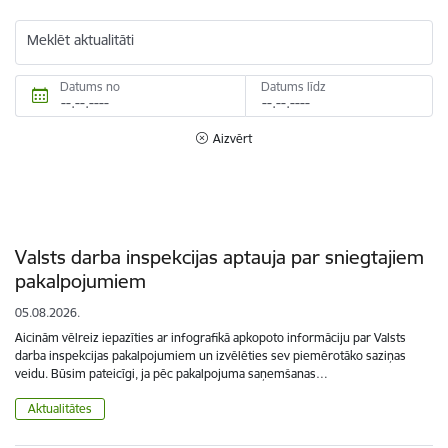
Meklēt aktualitāti
Datums no
Datums līdz
Aizvērt
Valsts darba inspekcijas aptauja par sniegtajiem
pakalpojumiem
05.08.2026.
Aicinām vēlreiz iepazīties ar infografikā apkopoto informāciju par Valsts
darba inspekcijas pakalpojumiem un izvēlēties sev piemērotāko saziņas
veidu. Būsim pateicīgi, ja pēc pakalpojuma saņemšanas…
Aktualitātes