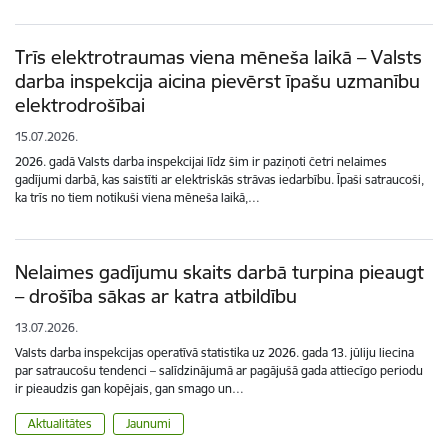
Trīs elektrotraumas viena mēneša laikā – Valsts
darba inspekcija aicina pievērst īpašu uzmanību
elektrodrošībai
15.07.2026.
2026. gadā Valsts darba inspekcijai līdz šim ir paziņoti četri nelaimes
gadījumi darbā, kas saistīti ar elektriskās strāvas iedarbību. Īpaši satraucoši,
ka trīs no tiem notikuši viena mēneša laikā,…
Nelaimes gadījumu skaits darbā turpina pieaugt
– drošība sākas ar katra atbildību
13.07.2026.
Valsts darba inspekcijas operatīvā statistika uz 2026. gada 13. jūliju liecina
par satraucošu tendenci – salīdzinājumā ar pagājušā gada attiecīgo periodu
ir pieaudzis gan kopējais, gan smago un…
Aktualitātes
Jaunumi