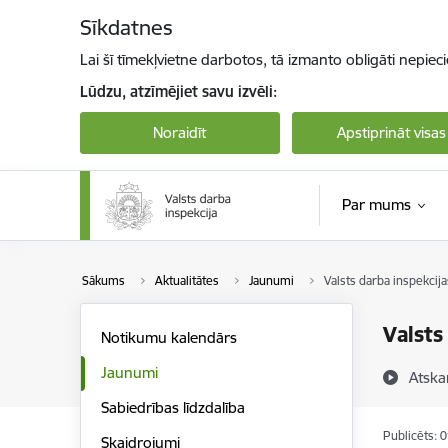
Pāriet uz lapas saturu
Sīkdatnes
Lai šī tīmekļvietne darbotos, tā izmanto obligāti nepiec
Lūdzu, atzīmējiet savu izvēli:
Noraidīt
Apstiprināt visas
Par mums
Sākums
Aktualitātes
Jaunumi
Valsts darba inspekcij
Valsts
Notikumu kalendārs
Jaunumi
Atska
Sabiedrības līdzdalība
Publicēts: 
Skaidrojumi