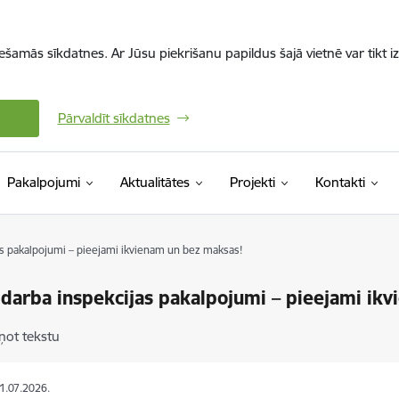
iešamās sīkdatnes. Ar Jūsu piekrišanu papildus šajā vietnē var tikt i
Pārvaldīt sīkdatnes
Pakalpojumi
Aktualitātes
Projekti
Kontakti
as pakalpojumi – pieejami ikvienam un bez maksas!
 darba inspekcijas pakalpojumi – pieejami ik
ņot tekstu
01.07.2026.