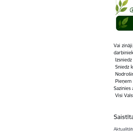
Vai zinā
darbinie
Izsniedz
Sniedz k
Nodrošin
Pieņem i
Sazinies 
Visi Val
Saistī
Aktualitāt