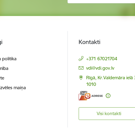
i
Kontakti
 politika
+371 67021704
E-pasts:
vdi@vdi.gov.lv
mība
Rīgā, Kr.Valdemāra ielā 
te
1010
izvēles maiņa
Visi kontakti