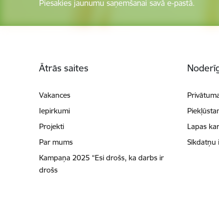
Piesakies jaunumu saņemšanai savā e-pastā.
Kājene
Ātrās saites
Noderīg
Vakances
Privātuma
Iepirkumi
Piekļūsta
Projekti
Lapas kar
Par mums
Sīkdatņu 
Kampaņa 2025 “Esi drošs, ka darbs ir
drošs