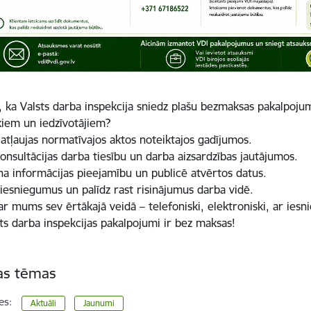
ji, ka Valsts darba inspekcija sniedz plašu bezmaksas pakalpoj
kiem un iedzīvotājiem?
 atļaujas normatīvajos aktos noteiktajos gadījumos.
onsultācijas darba tiesību un darba aizsardzības jautājumos.
a informācijas pieejamību un publicē atvērtos datus.
esniegumus un palīdz rast risinājumus darba vidē.
ar mums sev ērtākajā veidā – telefoniski, elektroniski, ar iesn
sts darba inspekcijas pakalpojumi ir bez maksas!
tas tēmas
es:
Aktuāli
Jaunumi