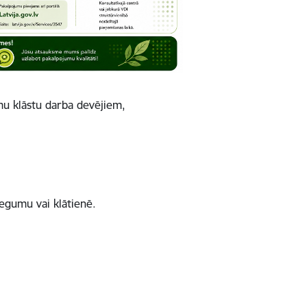
umu klāstu darba devējiem,
iegumu vai klātienē.