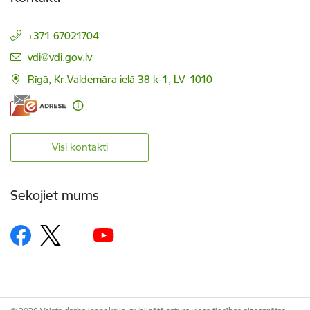
+371 67021704
E-pasts:
vdi@vdi.gov.lv
Rīgā, Kr.Valdemāra ielā 38 k-1, LV–1010
Visi kontakti
Sekojiet mums