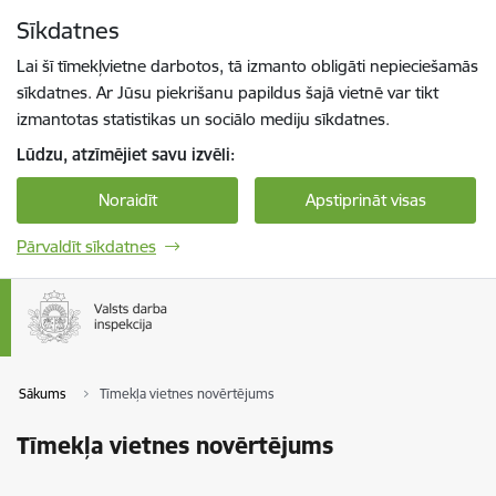
Pāriet uz lapas saturu
Sīkdatnes
Spied
lai meklētu
Enter
Lai šī tīmekļvietne darbotos, tā izmanto obligāti nepieciešamās
sīkdatnes. Ar Jūsu piekrišanu papildus šajā vietnē var tikt
izmantotas statistikas un sociālo mediju sīkdatnes.
Lūdzu, atzīmējiet savu izvēli:
Noraidīt
Apstiprināt visas
Pārvaldīt sīkdatnes
Sākums
Tīmekļa vietnes novērtējums
Tīmekļa vietnes novērtējums