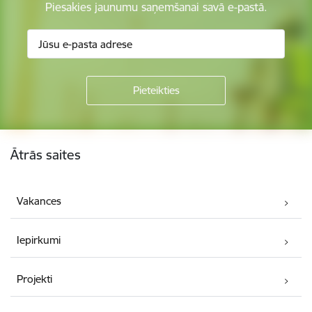
Piesakies jaunumu saņemšanai savā e-pastā.
Kājene
Ātrās saites
Vakances
Iepirkumi
Projekti