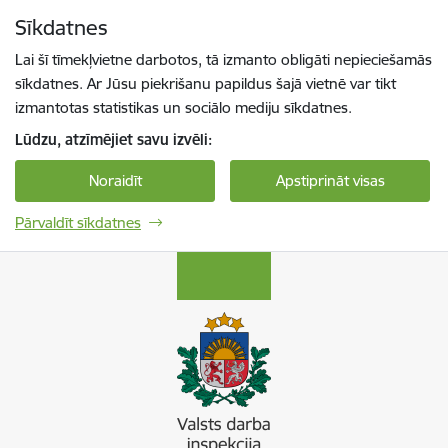
Pāriet uz lapas saturu
Sīkdatnes
Spied
lai meklētu
Enter
Lai šī tīmekļvietne darbotos, tā izmanto obligāti nepieciešamās
sīkdatnes. Ar Jūsu piekrišanu papildus šajā vietnē var tikt
izmantotas statistikas un sociālo mediju sīkdatnes.
Lūdzu, atzīmējiet savu izvēli:
Noraidīt
Apstiprināt visas
Pārvaldīt sīkdatnes
Valsts darba inspekcija