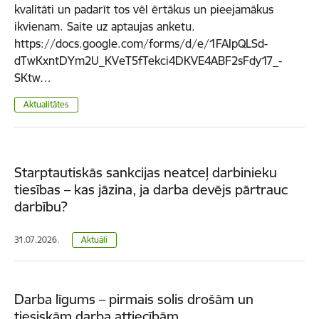
kvalitāti un padarīt tos vēl ērtākus un pieejamākus
ikvienam. Saite uz aptaujas anketu.
https://docs.google.com/forms/d/e/1FAIpQLSd-
dTwKxntDYm2U_KVeT5fTekci4DKVE4ABF2sFdy17_-
SKtw…
Aktualitātes
Starptautiskās sankcijas neatceļ darbinieku
tiesības – kas jāzina, ja darba devējs pārtrauc
darbību?
31.07.2026.
Aktuāli
Darba līgums – pirmais solis drošām un
tiesiskām darba attiecībām