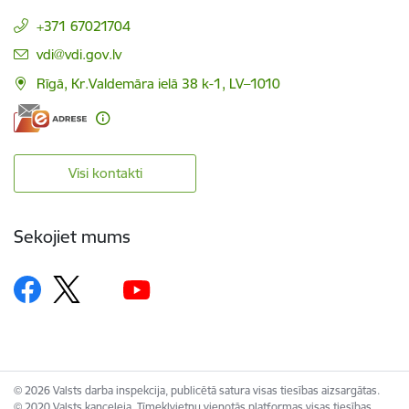
+371 67021704
E-pasts:
vdi@vdi.gov.lv
Rīgā, Kr.Valdemāra ielā 38 k-1, LV–1010
Visi kontakti
Sekojiet mums
© 2026 Valsts darba inspekcija, publicētā satura visas tiesības aizsargātas.
© 2020 Valsts kanceleja, Tīmekļvietņu vienotās platformas visas tiesības