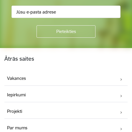
Kājene
Ātrās saites
Vakances
Iepirkumi
Projekti
Par mums