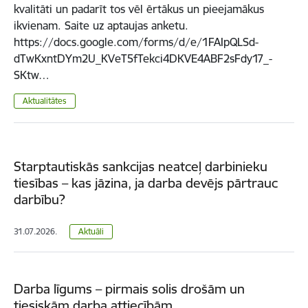
kvalitāti un padarīt tos vēl ērtākus un pieejamākus
ikvienam. Saite uz aptaujas anketu.
https://docs.google.com/forms/d/e/1FAIpQLSd-
dTwKxntDYm2U_KVeT5fTekci4DKVE4ABF2sFdy17_-
SKtw…
Aktualitātes
Starptautiskās sankcijas neatceļ darbinieku
tiesības – kas jāzina, ja darba devējs pārtrauc
darbību?
31.07.2026.
Aktuāli
Darba līgums – pirmais solis drošām un
tiesiskām darba attiecībām