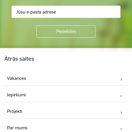
Kājene
Ātrās saites
Vakances
Iepirkumi
Projekti
Par mums