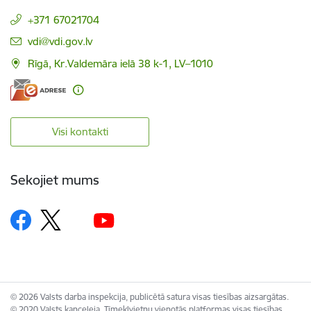
+371 67021704
E-pasts:
vdi@vdi.gov.lv
Rīgā, Kr.Valdemāra ielā 38 k-1, LV–1010
Visi kontakti
Sekojiet mums
© 2026 Valsts darba inspekcija, publicētā satura visas tiesības aizsargātas.
© 2020 Valsts kanceleja, Tīmekļvietņu vienotās platformas visas tiesības