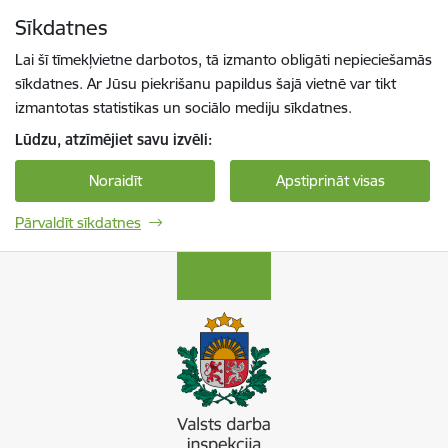
Pāriet uz lapas saturu
Sīkdatnes
Spied
lai meklētu
Enter
Lai šī tīmekļvietne darbotos, tā izmanto obligāti nepieciešamās
sīkdatnes. Ar Jūsu piekrišanu papildus šajā vietnē var tikt
izmantotas statistikas un sociālo mediju sīkdatnes.
Lūdzu, atzīmējiet savu izvēli:
Noraidīt
Apstiprināt visas
Pārvaldīt sīkdatnes
Valsts darba inspekcija