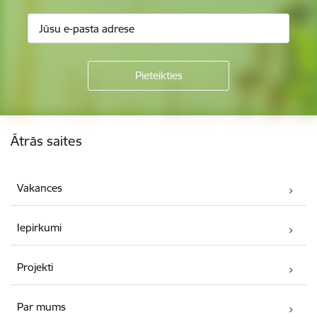
Kājene
Ātrās saites
Vakances
Iepirkumi
Projekti
Par mums