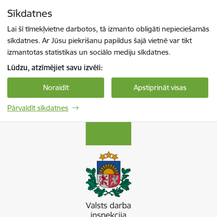
Pāriet uz lapas saturu
Sīkdatnes
Spied
lai meklētu
Enter
Lai šī tīmekļvietne darbotos, tā izmanto obligāti nepieciešamās
sīkdatnes. Ar Jūsu piekrišanu papildus šajā vietnē var tikt
izmantotas statistikas un sociālo mediju sīkdatnes.
Lūdzu, atzīmējiet savu izvēli:
Noraidīt
Apstiprināt visas
Pārvaldīt sīkdatnes
Valsts darba inspekcija