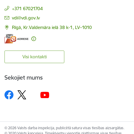
+371 67021704
E-pasts:
vdi@vdi.gov.lv
Rīgā, Kr.Valdemāra ielā 38 k-1, LV–1010
Visi kontakti
Sekojiet mums
© 2026 Valsts darba inspekcija, publicētā satura visas tiesības aizsargātas.
© 2020 Valsts kanceleja, Tīmekļvietņu vienotās platformas visas tiesības