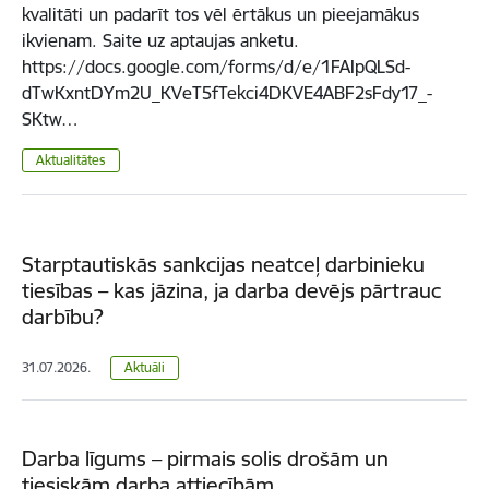
kvalitāti un padarīt tos vēl ērtākus un pieejamākus
ikvienam. Saite uz aptaujas anketu.
https://docs.google.com/forms/d/e/1FAIpQLSd-
dTwKxntDYm2U_KVeT5fTekci4DKVE4ABF2sFdy17_-
SKtw…
Aktualitātes
Starptautiskās sankcijas neatceļ darbinieku
tiesības – kas jāzina, ja darba devējs pārtrauc
darbību?
31.07.2026.
Aktuāli
Darba līgums – pirmais solis drošām un
tiesiskām darba attiecībām