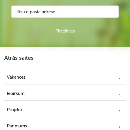
Kājene
Ātrās saites
Vakances
Iepirkumi
Projekti
Par mums