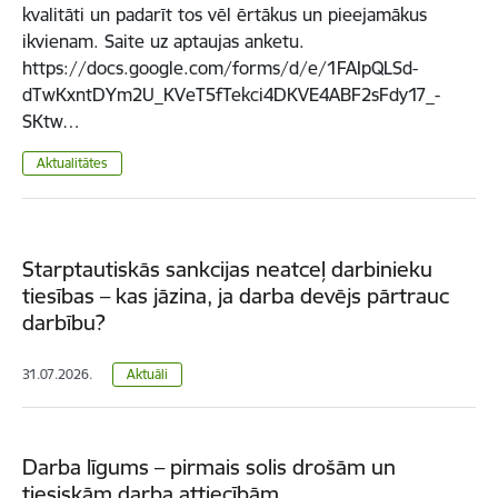
kvalitāti un padarīt tos vēl ērtākus un pieejamākus
ikvienam. Saite uz aptaujas anketu.
https://docs.google.com/forms/d/e/1FAIpQLSd-
dTwKxntDYm2U_KVeT5fTekci4DKVE4ABF2sFdy17_-
SKtw…
Aktualitātes
Starptautiskās sankcijas neatceļ darbinieku
tiesības – kas jāzina, ja darba devējs pārtrauc
darbību?
31.07.2026.
Aktuāli
Darba līgums – pirmais solis drošām un
tiesiskām darba attiecībām