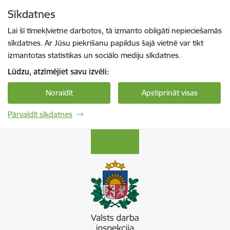
Pāriet uz lapas saturu
Sīkdatnes
Spied
lai meklētu
Enter
Lai šī tīmekļvietne darbotos, tā izmanto obligāti nepieciešamās
sīkdatnes. Ar Jūsu piekrišanu papildus šajā vietnē var tikt
izmantotas statistikas un sociālo mediju sīkdatnes.
Lūdzu, atzīmējiet savu izvēli:
Noraidīt
Apstiprināt visas
Pārvaldīt sīkdatnes
Valsts darba inspekcija