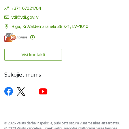
+371 67021704
E-pasts:
vdi@vdi.gov.lv
Rīgā, Kr.Valdemāra ielā 38 k-1, LV–1010
Visi kontakti
Sekojiet mums
© 2026 Valsts darba inspekcija, publicētā satura visas tiesības aizsargātas.
© 2020 Valsts kanceleja, Tīmekļvietņu vienotās platformas visas tiesības