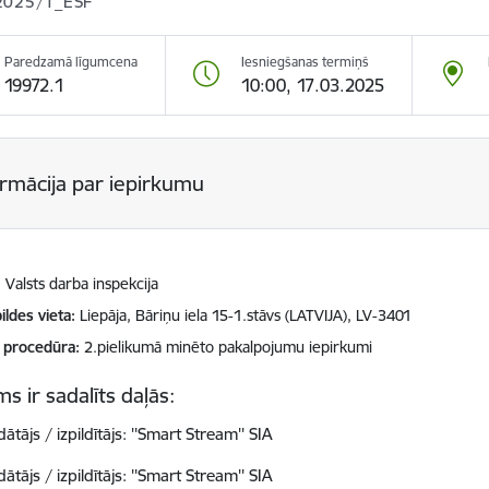
2025/1_ESF
Paredzamā līgumcena
Iesniegšanas termiņš
19972.1
10:00, 17.03.2025
ormācija par iepirkumu
Valsts darba inspekcija
ildes vieta
Liepāja, Bāriņu iela 15-1.stāvs (LATVIJA), LV-3401
 procedūra
2.pielikumā minēto pakalpojumu iepirkumi
s ir sadalīts daļās:
ātājs / izpildītājs: ''Smart Stream'' SIA
ātājs / izpildītājs: ''Smart Stream'' SIA