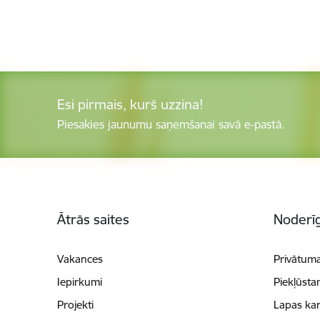
Esi pirmais, kurš uzzina!
Piesakies jaunumu saņemšanai savā e-pastā.
Kājene
Ātrās saites
Noderīg
Vakances
Privātuma
Iepirkumi
Piekļūsta
Projekti
Lapas kar