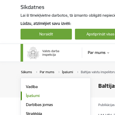
Pāriet uz lapas saturu
Sīkdatnes
Lai šī tīmekļvietne darbotos, tā izmanto obligāti nepiec
Lūdzu, atzīmējiet savu izvēli:
Noraidīt
Apstiprināt visas
Par mums
Sākums
Par mums
Īpašumi
Baltijas valstu inspekto
Baltij
Vadība
Īpašumi
Darbības jomas
Publikācija
Stratēģija