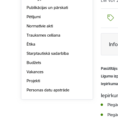
LM VDI 
Publikācijas un pārskati
Pētījumi
Normatīvie akti
Trauksmes celšana
Inf
Ētika
Starptautiskā sadarbība
Budžets
Pasūtītājs
Vakances
Līguma izp
Projekti
Iepirkuma
Personas datu apstrāde
Iepirkum
Piegād
Piegād