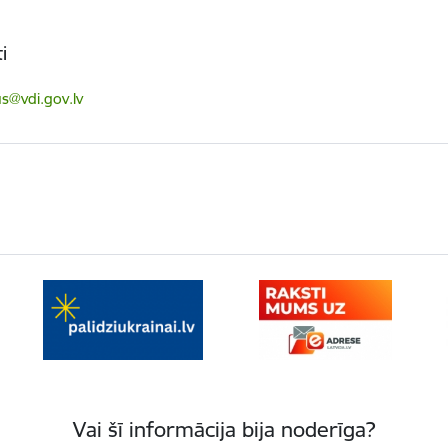
i
ts:
us@vdi.gov.lv
Vai šī informācija bija noderīga?