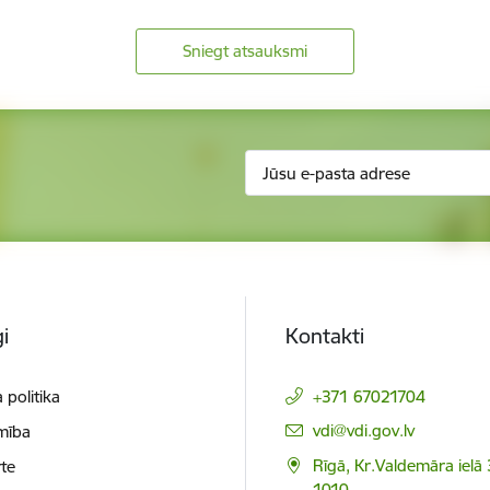
Sniegt atsauksmi
i
Kontakti
 politika
+371 67021704
E-pasts:
vdi@vdi.gov.lv
mība
Rīgā, Kr.Valdemāra ielā 
te
1010