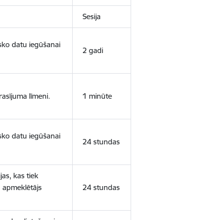
Sesija
isko datu iegūšanai
2 gadi
rasījuma līmeni.
1 minūte
isko datu iegūšanai
24 stundas
as, kas tiek
ā apmeklētājs
24 stundas