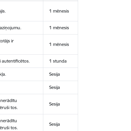
jis.
1 mēnesis
 paziņojumu.
1 mēnesis
otājs ir
1 mēnesis
 autentificētos.
1 stunda
kļa.
Sesija
Sesija
 nerādītu
Sesija
ēruši tos.
 nerādītu
Sesija
ēruši tos.