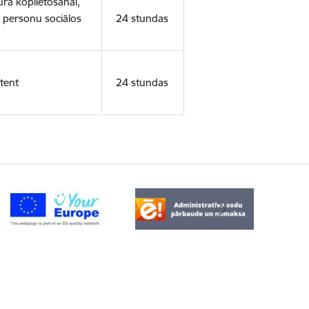
ura koplietošanai,
o personu sociālos
24 stundas
tent
24 stundas