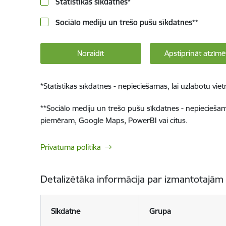
Statistikas sīkdatnes
*
Sociālo mediju un trešo pušu sīkdatnes
**
Noraidīt
Apstiprināt atzīmē
*
Statistikas sīkdatnes - nepieciešamas, lai uzlabotu v
**
Sociālo mediju un trešo pušu sīkdatnes - nepieciešamas
piemēram, Google Maps, PowerBI vai citus.
Privātuma politika
Detalizētāka informācija par izmantotajām
Sīkdatne
Grupa