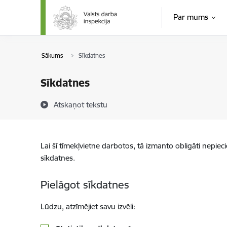
Pāriet uz lapas saturu
Par mums
Sākums
Sīkdatnes
Sīkdatnes
Atskaņot tekstu
Lai šī tīmekļvietne darbotos, tā izmanto obligāti nepiec
sīkdatnes.
Pielāgot sīkdatnes
Lūdzu, atzīmējiet savu izvēli: