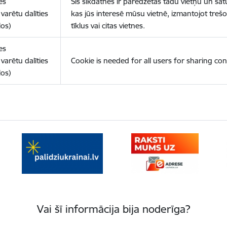
es
Šīs sīkdatnes ir paredzētas tādu vietņu un sat
varētu dalīties
kas jūs interesē mūsu vietnē, izmantojot treš
los)
tīklus vai citas vietnes.
es
varētu dalīties
Cookie is needed for all users for sharing con
los)
Vai šī informācija bija noderīga?