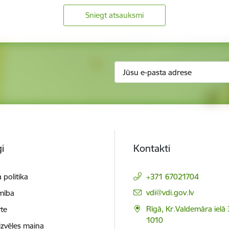
Sniegt atsauksmi
i
Kontakti
 politika
+371 67021704
E-pasts:
vdi@vdi.gov.lv
mība
Rīgā, Kr.Valdemāra ielā 
te
1010
izvēles maiņa