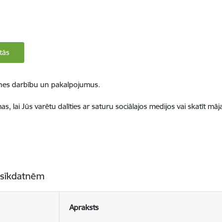
tās
ietnes darbību un pakalpojumus.
, lai Jūs varētu dalīties ar saturu sociālajos medijos vai skatīt mā
 sīkdatnēm
Apraksts