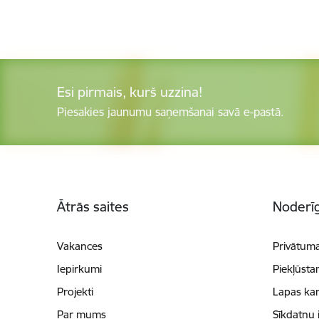
Esi pirmais, kurš uzzina!
Piesakies jaunumu saņemšanai savā e-pastā.
Kājene
Ātrās saites
Noderīg
Vakances
Privātuma
Iepirkumi
Piekļūsta
Projekti
Lapas kar
Par mums
Sīkdatņu 