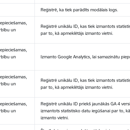
Reģistrē, ka tiek parādīts modālais logs.
nepieciešamas,
Reģistrē unikālu ID, kas tiek izmantots statist
arbību un
par to, kā apmeklētājs izmanto vietni.
nepieciešamas,
arbību un
Izmanto Google Analytics, lai samazinātu piep
nepieciešamas,
Reģistrē unikālu ID, kas tiek izmantots statist
arbību un
par to, kā apmeklētājs izmanto vietni.
nepieciešamas,
Reģistrē unikālu ID priekš jaunākās GA 4 versij
arbību un
izmantots statistisko datu iegūšanai par to, k
izmanto vietni.