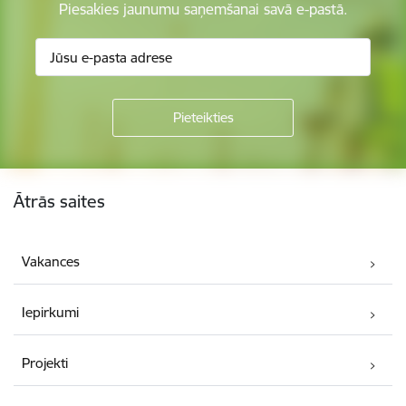
Piesakies jaunumu saņemšanai savā e-pastā.
Kājene
Ātrās saites
Vakances
Iepirkumi
Projekti