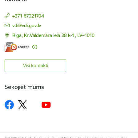
+371 67021704
E-pasts:
vdi@vdi.gov.lv
Rīgā, Kr.Valdemāra ielā 38 k-1, LV–1010
Visi kontakti
Sekojiet mums