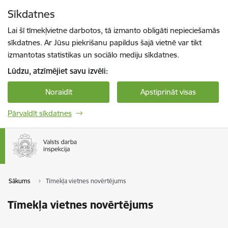
Pāriet uz lapas saturu
Sīkdatnes
Spied
lai meklētu
Enter
Lai šī tīmekļvietne darbotos, tā izmanto obligāti nepieciešamās
sīkdatnes. Ar Jūsu piekrišanu papildus šajā vietnē var tikt
izmantotas statistikas un sociālo mediju sīkdatnes.
Lūdzu, atzīmējiet savu izvēli:
Noraidīt
Apstiprināt visas
Pārvaldīt sīkdatnes
Sākums
Tīmekļa vietnes novērtējums
Tīmekļa vietnes novērtējums