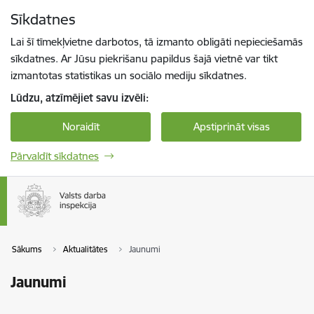
Pāriet uz lapas saturu
Sīkdatnes
Spied
lai meklētu
Enter
Lai šī tīmekļvietne darbotos, tā izmanto obligāti nepieciešamās
sīkdatnes. Ar Jūsu piekrišanu papildus šajā vietnē var tikt
izmantotas statistikas un sociālo mediju sīkdatnes.
Lūdzu, atzīmējiet savu izvēli:
Noraidīt
Apstiprināt visas
Pārvaldīt sīkdatnes
Sākums
Aktualitātes
Jaunumi
Jaunumi