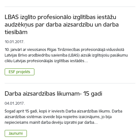
LBAS izglīto profesionālo izglītības iestāžu
audzēkņus par darba aizsardzību un darba
tiesībām
10.01.2017.
10. janvārī ar viesošanos Rīgas Tirdzniecības profesionālajā vidusskolā
Latvijas Brīvo arodbiedrību savienība (LBAS) aizsāk izglītojošu pasākumu
ciklu Latvijas profesionālajās izglītības iestādēs…
ESF projekts
Darba aizsardzības likumam- 15 gadi
04.01.2017.
Šogad aprit 15 gadi, kopš ir ieviests Darba aizsardzības likums. Darba
aizsardzības sistēmas izveide bija nopietns izaicinājums, jo bija
nepieciešams mainīt darba devēju izpratni par darba…
Jaunumi