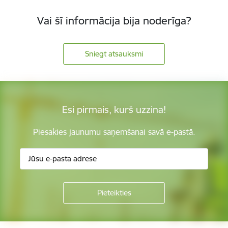
Vai šī informācija bija noderīga?
Sniegt atsauksmi
Esi pirmais, kurš uzzina!
Piesakies jaunumu saņemšanai savā e-pastā.
Kājene