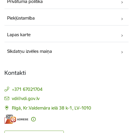
Privātuma politika
Piekļūstamība
Lapas karte
Sīkdatņu izvēles maiņa
Kontakti
+371 67021704
E-pasts:
vdi@vdi.gov.lv
Rīgā, Kr.Valdemāra ielā 38 k-1, LV–1010