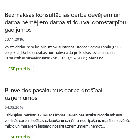
Bezmaksas konsultācijas darba devējiem un
darba ņēmējiem darba strīdu vai domstarpību
gadījumos
23.11.2016.
Valsts darba inspekcija ir uzsākusi īstenot Eiropas Sociālā fonda (ESF)
projektu „Darba drošības normatīvo aktu praktiskās ieviešanas un
uzraudzības pilnveidošana” (Nr.7.3.1.0/16/I/001). Viena no…
ESF projekts
Pilnveidos pasākumus darba drošībai
uzņēmumos
04.03.2016.
Labklājības ministrija (LM) ar Eiropas Savienības struktūrfondu atbalstu
veicinās darba drošības uzlabošanu uzņēmumos, īpašu uzmanību pievēršot
mikro un mazajiem bīstamo nozaru uzņēmumiem, ņemot…
ESF projekts