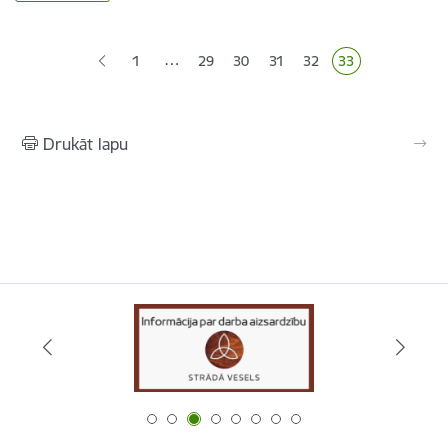
Lapošana
…
1
29
30
31
32
33
Lapa
Lapa
Lapa
Lapa
Pašreizējā lapa
Drukāt lapu