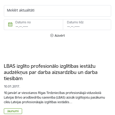
Meklēt aktualitāti
Datums no
Datums līdz
Aizvērt
LBAS izglīto profesionālo izglītības iestāžu
audzēkņus par darba aizsardzību un darba
tiesībām
10.01.2017.
10.janvārī ar viesošanos Rīgas Tirdzniecības profesionālajā vidusskolā
Latvijas Brīvo arodbiedrību savienība (LBAS) aizsāk izglītojošu pasākumu
ciklu Latvijas profesionālajās izglītības iestādēs…
Jaunumi