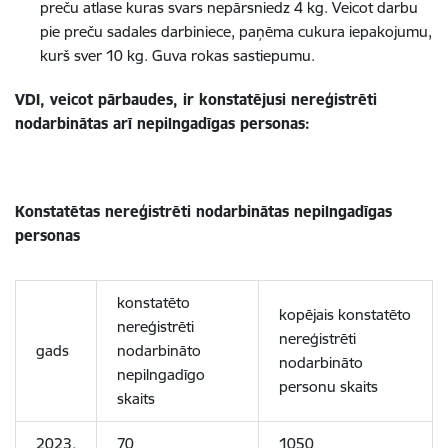
preču atlase kuras svars nepārsniedz 4 kg. Veicot darbu
pie preču sadales darbiniece, paņēma cukura iepakojumu,
kurš sver 10 kg. Guva rokas sastiepumu.
VDI, veicot pārbaudes, ir konstatējusi nereģistrēti
nodarbinātas arī nepilngadīgas personas:
Konstatētas nereģistrēti nodarbinātas nepilngadīgas
personas
konstatēto
kopējais konstatēto
nereģistrēti
nereģistrēti
gads
nodarbināto
nodarbināto
nepilngadīgo
personu skaits
skaits
2023.
70
1050