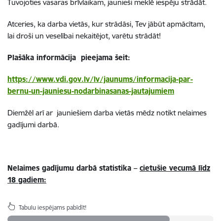
Tuvojoties vasaras brīvlaikam, jaunieši meklē iespēju strādāt.
Atceries, ka darba vietās, kur strādāsi, Tev jābūt apmācītam,
lai droši un veselībai nekaitējot, varētu strādāt!
Plašāka informācija pieejama šeit:
https://www.vdi.gov.lv/lv/jaunums/informacija-par-
bernu-un-jauniesu-nodarbinasanas-jautajumiem
Diemžēl arī ar jauniešiem darba vietās mēdz notikt nelaimes
gadījumi darbā.
Nelaimes gadījumu darbā statistika –
cietušie vecumā līdz
18 gadiem:
Tabulu iespējams pabīdīt!