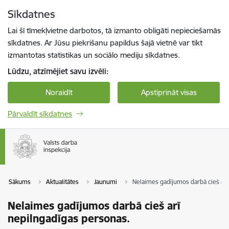
Pāriet uz lapas saturu
Sīkdatnes
Spied
lai meklētu
Enter
Lai šī tīmekļvietne darbotos, tā izmanto obligāti nepieciešamās
sīkdatnes. Ar Jūsu piekrišanu papildus šajā vietnē var tikt
izmantotas statistikas un sociālo mediju sīkdatnes.
Lūdzu, atzīmējiet savu izvēli:
Noraidīt
Apstiprināt visas
Pārvaldīt sīkdatnes
Sākums
Aktualitātes
Jaunumi
Nelaimes gadījumos darbā cieš arī
Nelaimes gadījumos darbā cieš arī
nepilngadīgas personas.