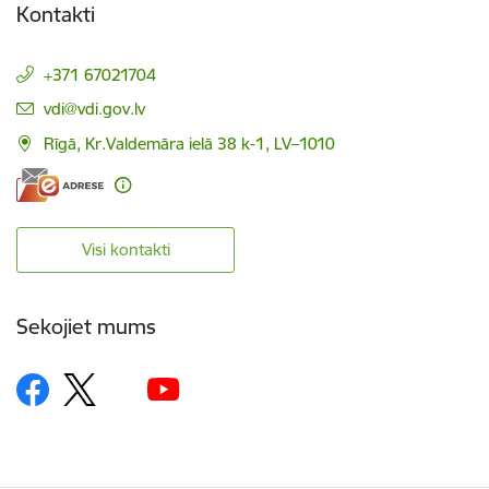
Kontakti
+371 67021704
E-pasts:
vdi@vdi.gov.lv
Rīgā, Kr.Valdemāra ielā 38 k-1, LV–1010
Visi kontakti
Sekojiet mums