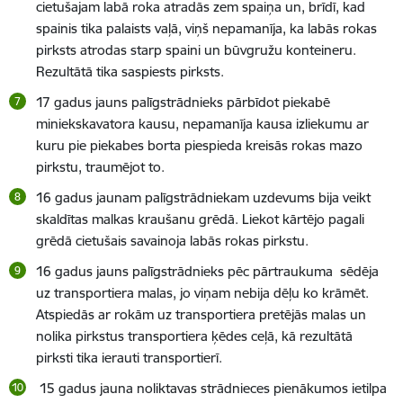
cietušajam labā roka atradās zem spaiņa un, brīdī, kad
spainis tika palaists vaļā, viņš nepamanīja, ka labās rokas
pirksts atrodas starp spaini un būvgružu konteineru.
Rezultātā tika saspiests pirksts.
17 gadus jauns palīgstrādnieks
pārbīdot piekabē
miniekskavatora kausu, nepamanīja kausa izliekumu ar
kuru pie piekabes borta piespieda kreisās rokas mazo
pirkstu, traumējot to.
16 gadus jaunam palīgstrādniekam uzdevums bija
veikt
skaldītas malkas kraušanu grēdā. Liekot kārtējo pagali
grēdā cietušais savainoja labās rokas pirkstu.
16 gadus jauns palīgstrādnieks
pēc pārtraukuma sēdēja
uz transportiera malas, jo viņam nebija dēļu ko krāmēt.
Atspiedās ar rokām uz transportiera pretējās malas un
nolika pirkstus transportiera ķēdes ceļā, kā rezultātā
pirksti tika ierauti transportierī.
15 gadus jauna noliktavas strādnieces
pienākumos ietilpa