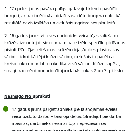
1. 17 gadus jauns pavāra palīgs, gatavojot klienta pasūtīto
burgeri, ar nazi mēģināja atdalīt sasaldēto burgera gaļu, kā
rezultātā nazis izslīdēja un cietušais iegrieza sev plaukstā.
2. 16 gadus jauns virtuves darbinieks
veica tējas saliešanu
krūzēs, izmantojot šim darbam paredzēto speciālo pildīšanas
pistoli. Pēc tējas ieliešanas, krūzēm bija jāuzliek plastmasas
vāciņi. Liekot kārtējai krūzei vāciņu, cietušais to pacēla ar
kreiso roku un ar labo roku lika virsū vāciņu. Krūze saplīsa,
smagi traumējot nodarbinātajam labās rokas 2.un 3. pirkstu.
Nesmago NG
apraksti
17 gadus jauns palīgstrādnieks
pie taisnojamās ēveles
veica uzdoto darbu – taisnoja dēļus. Strādājot pie darba
mašīnas, darbinieks neizmantoja nepieciešamos
aizsargmehānismus, kā rezultātā pirksts nokļuva ēvelnaža