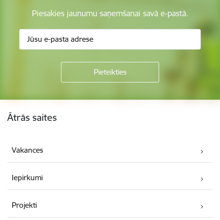
Piesakies jaunumu saņemšanai savā e-pastā.
Kājene
Ātrās saites
Vakances
Iepirkumi
Projekti