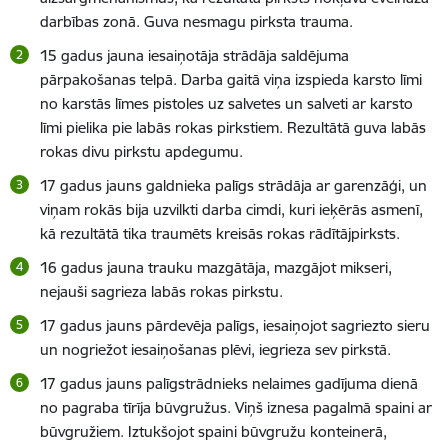
darbības zonā. Guva nesmagu pirksta trauma
.
15 gadus jauna iesaiņotāja strādāja s
aldējuma
pārpakošanas telpā. Darba gaitā viņa izspieda karsto līmi
no karstās līmes pistoles uz salvetes un salveti ar karsto
līmi pielika pie labās rokas pirkstiem. Rezultātā guva labās
rokas divu pirkstu apdegumu.
17 gadus jauns galdnieka palīgs
strādāja ar garenzāģi, un
viņam rokās bija uzvilkti darba cimdi, kuri ieķērās asmenī,
kā rezultātā tika traumēts kreisās rokas rādītājpirksts.
16 gadus jauna trauku mazgātāja,
mazgājot mikseri,
nejauši sagrieza labās rokas pirkstu.
17 gadus jauns pārdevēja palīgs,
iesaiņojot sagriezto sieru
un nogriežot iesaiņošanas plēvi, iegrieza sev pirkstā.
17 gadus jauns palīgstrādnieks nelaimes gadījuma dienā
no pagraba tīrīja būvgružus. Viņš
iznesa pagalmā spaini ar
būvgružiem. Iztukšojot spaini būvgružu konteinerā,