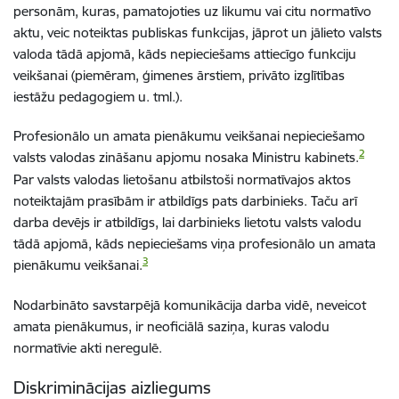
personām, kuras, pamatojoties uz likumu vai citu normatīvo
aktu, veic noteiktas publiskas funkcijas, jāprot un jālieto valsts
valoda tādā apjomā, kāds nepieciešams attiecīgo funkciju
veikšanai (piemēram, ģimenes ārstiem, privāto izglītības
iestāžu pedagogiem
u. tml.).
Profesionālo un amata pienākumu veikšanai nepieciešamo
2
valsts valodas zināšanu apjomu nosaka Ministru kabinets.
Par valsts valodas lietošanu atbilstoši normatīvajos aktos
noteiktajām prasībām ir atbildīgs pats darbinieks. Taču arī
darba devējs ir atbildīgs, lai darbinieks lietotu valsts valodu
tādā apjomā, kāds nepieciešams viņa profesionālo un amata
3
pienākumu veikšanai.
Nodarbināto savstarpējā komunikācija darba vidē, neveicot
amata pienākumus, ir neoficiālā saziņa, kuras valodu
normatīvie akti neregulē.
Diskriminācijas aizliegums