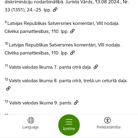
diskrimināciju nodarbinātībā. Jurista Vārds, 13.08.2024., Nr.
33 (1351), 24.–25. lpp.
9
Latvijas Republikas Satversmes komentāri, VIII nodaļa.
Cilvēka pamattiesības, 110. lpp.
10
Latvijas Republikas Satversmes komentāri, VIII nodaļa.
Cilvēka pamattiesības, 110. lpp.
11
Valsts valodas likuma 7. panta otrā daļa.
12
Valsts valodas likuma 8. panta otrā, trešā un ceturtā daļa.
13
Valsts valodas likuma 9. pants.
14
Valsts valodas likuma 20. panta pirmā, otrā un piektā daļa.
Language
Piekļūstamība
Izvēlne