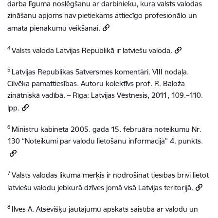
darba līguma noslēgšanu ar darbinieku, kura valsts valodas
zināšanu apjoms nav pietiekams attiecīgo profesionālo un
amata pienākumu veikšanai.
4
Valsts valoda Latvijas Republikā ir latviešu valoda.
5
Latvijas Republikas Satversmes komentāri. VIII nodaļa.
Cilvēka pamattiesības. Autoru kolektīvs prof. R. Baloža
zinātniskā vadībā. – Rīga: Latvijas Vēstnesis, 2011, 109.–110.
lpp.
6
Ministru kabineta 2005. gada 15. februāra noteikumu Nr.
130 “Noteikumi par valodu lietošanu informācijā” 4. punkts.
7
Valsts valodas likuma mērķis ir nodrošināt tiesības brīvi lietot
latviešu valodu jebkurā dzīves jomā visā Latvijas teritorijā.
8
Ilves A. Atsevišķu jautājumu apskats saistībā ar valodu un