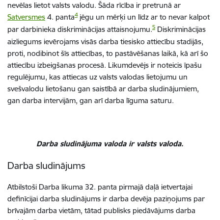
nevēlas lietot valsts valodu. Šāda rīcība ir pretrunā ar
4
Satversmes
4. panta
jēgu un mērķi un līdz ar to nevar kalpot
5
par darbinieka diskriminācijas attaisnojumu.
Diskriminācijas
aizliegums ievērojams visās darba tiesisko attiecību stadijās,
proti,
nodibinot
šīs
attiecības,
to
pastāvēšanas
laikā,
kā
arī
šo
attiecību izbeigšanas procesā. Likumdevējs ir noteicis īpašu
regulējumu, kas attiecas uz valsts valodas lietojumu un
svešvalodu lietošanu gan saistībā ar darba sludinājumiem,
gan darba intervijām, gan arī darba līguma saturu.
Darba sludinājuma valoda ir valsts valoda.
Darba sludinājums
Atbilstoši Darba likuma 32. panta pirmajā daļā ietvertajai
definīcijai darba sludinājums ir darba devēja paziņojums par
brīvajām darba vietām, tātad publisks piedāvājums darba