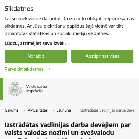
Pāriet uz lapas saturu
Sīkdatnes
Spied
lai meklētu
Enter
Lai šī tīmekļvietne darbotos, tā izmanto obligāti nepieciešamās
sīkdatnes. Ar Jūsu piekrišanu papildus šajā vietnē var tikt
izmantotas statistikas un sociālo mediju sīkdatnes.
Lūdzu, atzīmējiet savu izvēli:
Noraidīt
Apstiprināt visas
Pārvaldīt sīkdatnes
Sākums
Aktualitātes
Jaunumi
Izstrādātas vadlīnijas darba devēj
Izstrādātas vadlīnijas darba devējiem par
valsts valodas nozīmi un svešvalodu