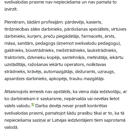
svešvalodas prasme nav nepieciešama un nav pamata to
izvirzīt.
Piemēram, šādām profesijām: pārdevējs, kasieris,
tirdzniecības zāles darbinieks, pārdošanas speciālists, virtuves
darbinieks, kurjers, preču piegādātājs, farmaceits, ārsts,
māsa, sanitārs, pedagogs (izņemot svešvalodu pedagogu),
galdnieks, būvstrādnieks, mežstrādnieks, laukstrādnieks,
traktorists, dzīvnieku kopējs, santehniķis, metinātājs, iekārtu
uzstādītājs, ražošanas iekārtu operators, noliktavas
strādnieks, krāvējs, automazgātājs, dežurants, uzraugs,
apsardzes darbinieks, apkopējs, trauku mazgātājs.
Attaisnojošs iemesls nav apstāklis, ka viena daļa iedzīvotāju, ar
ko darbiniekam ir saskarsme, nepārvalda vai nevēlas lietot
10
valsts valodu.
Darba devējs nevar prasīt konkrētas
svešvalodas prasmi, pamatojot šādu prasību tikai ar to, ka tā
nepieciešama saziņai ar Latvijas iedzīvotājiem tiem saprotamā
valodā.