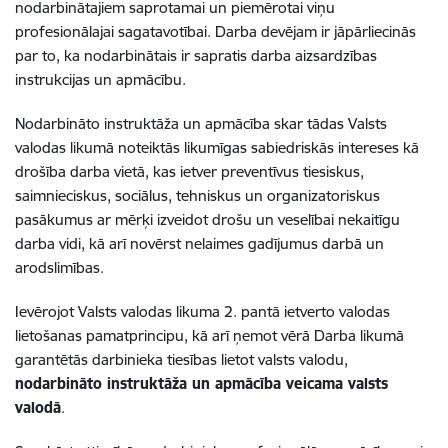
nodarbinātajiem saprotamai un piemērotai viņu
profesionālajai sagatavotībai. Darba devējam ir jāpārliecinās
par to, ka nodarbinātais ir sapratis darba aizsardzības
instrukcijas un apmācību.
Nodarbināto instruktāža un apmācība skar tādas Valsts
valodas likumā noteiktās likumīgas sabiedriskās intereses kā
drošība darba vietā, kas ietver preventīvus tiesiskus,
saimnieciskus, sociālus, tehniskus un organizatoriskus
pasākumus ar mērķi izveidot drošu un veselībai nekaitīgu
darba vidi, kā arī novērst nelaimes gadījumus darbā un
arodslimības.
Ievērojot Valsts valodas likuma 2. pantā ietverto valodas
lietošanas pamatprincipu, kā arī ņemot vērā Darba likumā
garantētās darbinieka tiesības lietot valsts valodu,
nodarbināto instruktāža un apmācība veicama valsts
valodā
.