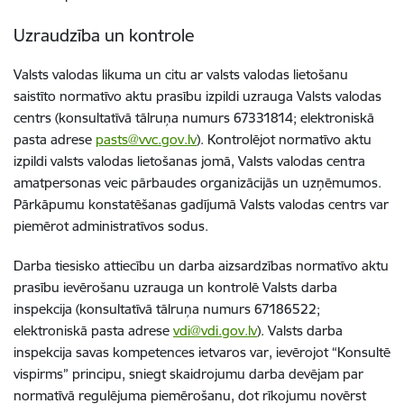
Uzraudzība un kontrole
Valsts valodas likuma un citu ar valsts valodas lietošanu
saistīto normatīvo aktu prasību izpildi uzrauga Valsts valodas
centrs (konsultatīvā tālruņa numurs
67331814;
elektroniskā
pasta
adrese
pasts@vvc.gov.lv
). Kontrolējot normatīvo aktu
izpildi valsts valodas lietošanas jomā, Valsts valodas centra
amatpersonas veic pārbaudes organizācijās un uzņēmumos.
Pārkāpumu konstatēšanas gadījumā Valsts valodas centrs var
piemērot administratīvos sodus.
Darba tiesisko attiecību un darba aizsardzības normatīvo aktu
prasību ievērošanu
uzrauga
un
kontrolē
Valsts
darba
inspekcija
(konsultatīvā tālruņa numurs 67186522;
elektroniskā pasta adrese
vdi@vdi.gov.lv
). Valsts darba
inspekcija savas kompetences ietvaros var, ievērojot “Konsultē
vispirms” principu, sniegt skaidrojumu darba devējam par
normatīvā regulējuma piemērošanu, dot rīkojumu novērst