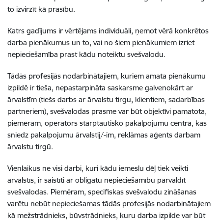
to izvirzīt kā prasību.
Katrs gadījums ir vērtējams individuāli, ņemot vērā konkrētos
darba pienākumus un to, vai no šiem pienākumiem izriet
nepieciešamība prast kādu noteiktu svešvalodu.
Tādās profesijās nodarbinātajiem, kuriem amata pienākumu
izpildē ir tieša, nepastarpināta saskarsme galvenokārt ar
ārvalstīm (tiešs darbs ar ārvalstu tirgu, klientiem, sadarbības
partneriem), svešvalodas prasme var būt objektīvi pamatota,
piemēram, operators starptautisko pakalpojumu centrā, kas
sniedz pakalpojumu ārvalstij/-īm, reklāmas aģents darbam
ārvalstu tirgū.
Vienlaikus ne visi darbi, kuri kādu iemeslu dēļ tiek veikti
ārvalstīs, ir saistīti ar obligātu nepieciešamību pārvaldīt
svešvalodas. Piemēram, specifiskas svešvalodu zināšanas
varētu nebūt nepieciešamas tādās profesijās nodarbinātajiem
kā mežstrādnieks, būvstrādnieks, kuru darba izpilde var būt