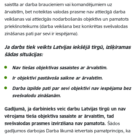
saistīta ar darba braucieniem vai komandējumiem uz
ārvalstīm, bet noteiktas valodas prasme nav attiecīgā darba
veikšanas vai attiecīgās nodarbošanās objektīvs un pamatots
priekšnoteikums (darba veikšana bez konkrētas svešvalodas
zināšanas pati par sevi ir iespējama).
Ja darbs tiek veikts Latvijas iekšējā tirgū, izšķiramas
šādas situācijas:
Nav tiešas objektīvas sasaistes ar ārvalstīm.
Ir objektīvi pastāvoša saikne ar ārvalstīm.
Darba izpilde pati par sevi objektīvi nav iespējama bez
svešvalodu zināšanām.
Gadījumā, ja darbinieks veic darbu Latvijas tirgū un nav
vērojama tieša objektīva sasaiste ar ārvalstīm, tad
svešvalodas prasmes izvirzīšana nav pamatota.
Šādos
gadījumos darbojas Darba likumā ietvertais pamatprincips, ka