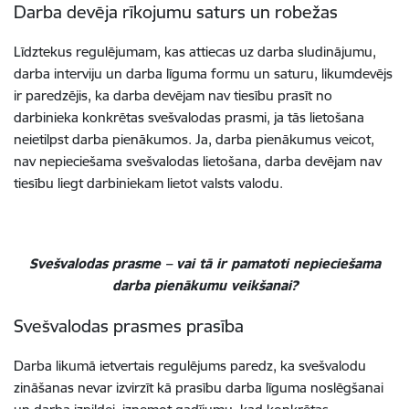
Darba devēja rīkojumu saturs un robežas
Līdztekus regulējumam, kas attiecas uz darba sludinājumu,
darba interviju un darba līguma formu un saturu, likumdevējs
ir paredzējis, ka darba devējam nav tiesību prasīt no
darbinieka konkrētas svešvalodas prasmi, ja tās lietošana
neietilpst darba pienākumos. Ja, darba pienākumus veicot,
nav nepieciešama svešvalodas lietošana, darba devējam nav
tiesību liegt darbiniekam lietot valsts valodu.
Svešvalodas prasme – vai tā ir pamatoti nepieciešama
darba pienākumu veikšanai?
Svešvalodas prasmes prasība
Darba likumā ietvertais regulējums paredz, ka svešvalodu
zināšanas nevar izvirzīt kā prasību darba līguma noslēgšanai