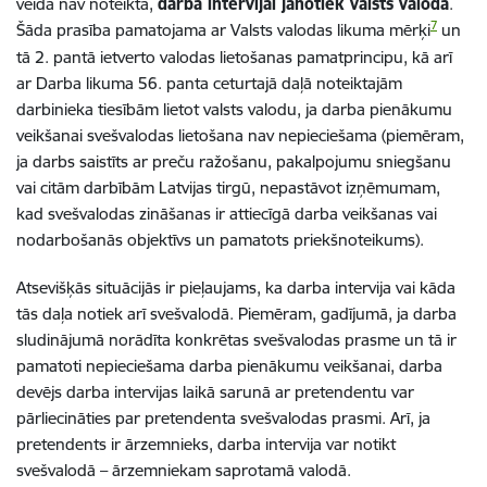
veidā nav noteikta,
darba intervijai jānotiek valsts valodā
.
7
Šāda prasība pamatojama ar Valsts valodas likuma mērķi
un
tā 2. pantā ietverto valodas lietošanas pamatprincipu, kā arī
ar Darba likuma 56. panta ceturtajā daļā noteiktajām
darbinieka tiesībām lietot
valsts
valodu,
ja
darba
pienākumu
veikšanai
svešvalodas lietošana nav nepieciešama (piemēram,
ja darbs saistīts ar preču ražošanu, pakalpojumu sniegšanu
vai citām darbībām Latvijas tirgū, nepastāvot izņēmumam,
kad svešvalodas zināšanas ir attiecīgā darba veikšanas vai
nodarbošanās objektīvs un pamatots priekšnoteikums).
Atsevišķās situācijās ir pieļaujams, ka darba intervija vai kāda
tās daļa notiek arī svešvalodā. Piemēram, gadījumā, ja darba
sludinājumā norādīta konkrētas svešvalodas prasme un tā ir
pamatoti nepieciešama darba pienākumu veikšanai,
darba
devējs darba intervijas laikā sarunā ar pretendentu var
pārliecināties par pretendenta svešvalodas prasmi. Arī, ja
pretendents ir ārzemnieks, darba intervija var notikt
svešvalodā – ārzemniekam saprotamā valodā.