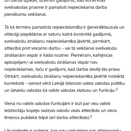
un darba izpildei, izņemot gadījumu, kad
konkrētas
svešvalodas
prasme ir pamatoti nepieciešama darba
pienākumu veikšanai.
Tā kā termins
pamatota nepieciešamība
ir ģenerālklauzula un
attiecīgi piepildāma ar saturu katrā konkrētā gadījumā,
svešvalodu zināšanu nepieciešamība jāvērtē, pirmkārt,
attiecībā pret veicamo darbu – vai tā veikšanai svešvalodu
zināšanām vispār ir kāda nozīme. Piemēram, kafejnīcas
apkopējam/-ai svešvalodu zināšanas vispār nav
nepieciešamas, taču ir gadījumi, kad darba devēji tās prasa.
Otrkārt, svešvalodu zināšanu nepieciešamība jāvērtē noteiktā
kontekstā – ņemot vērā Latvijā īstenoto valsts valodas politiku
8
un latviešu valodas kā valsts valodas statusu un funkciju.
Viena no valsts valodas funkcijām ir būt par visu valsts
iedzīvotāju kopējo saziņas valodu visās attiecībās un visos
9
līmeņos publiskā telpā (arī darba attiecībās).
Likumdevējs ir noteicis, kas nav uzskatāms par attaisnojošu