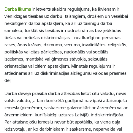
Darba likumā
ir ietverts skaidrs regulējums, ka ikvienam ir
vienlīdzīgas tiesības uz darbu, taisnīgiem, drošiem un veselībai
nekaitīgiem darba apstākļiem, kā arī uz taisnīgu darba
samaksu, turklāt šīs tiesības ir nodrošināmas bez jebkādas
tiešas vai netiešas diskriminācijas – neatkarīgi no personas
rases, ādas krāsas, dzimuma, vecuma, invaliditātes, reliģiskās,
politiskās vai citas pārliecības, nacionālās vai sociālās
izcelsmes, mantiskā vai ģimenes stāvokļa, seksuālās
orientācijas vai citiem apstākļiem. Minētais regulējums ir
attiecināms arī uz diskriminācijas aizliegumu valodas prasmes
dēļ.
Darba devēja prasība darba attiecībās lietot citu valodu, nevis
valsts valodu, ja tam
konkrētā
gadījumā
nav
īpaši
attaisnojoša
iemesla (piemēram, saskarsme galvenokārt ar ārzemēm vai ar
ārzemniekiem, kuri īslaicīgi uzturas Latvijā), ir diskriminējoša.
Par attaisnojošu iemeslu nevar būt apstāklis, ka viena daļa
iedzīvotāju, ar ko darbiniekam ir saskarsme, nepārvalda vai