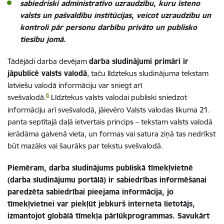
sabiedriski administratīvo uzraudzību
, kuru īsteno
valsts un pašvaldību institūcijas, veicot uzraudzību un
kontroli pār personu darbību privāto un publisko
tiesību jomā.
Tādējādi darba devējam
darba sludinājumi primāri ir
jāpublicē valsts valodā
, taču līdztekus sludinājuma tekstam
latviešu valodā informāciju var sniegt arī
6
svešvalodā.
Līdztekus valsts valodai publiski sniedzot
informāciju arī svešvalodā, jāievēro Valsts valodas likuma 21.
panta septītajā daļā ietvertais princips – tekstam valsts valodā
ierādāma galvenā vieta, un formas vai satura ziņā tas nedrīkst
būt mazāks vai šaurāks par tekstu svešvalodā.
Piemēram, darba sludinājums publiskā tīmekļvietnē
(darba sludinājumu portālā) ir sabiedrības informēšanai
paredzēta sabiedrībai pieejama informācija, jo
tīmekļvietnei var piekļūt jebkurš interneta lietotājs,
izmantojot globālā tīmekļa pārlūkprogrammas. Savukārt