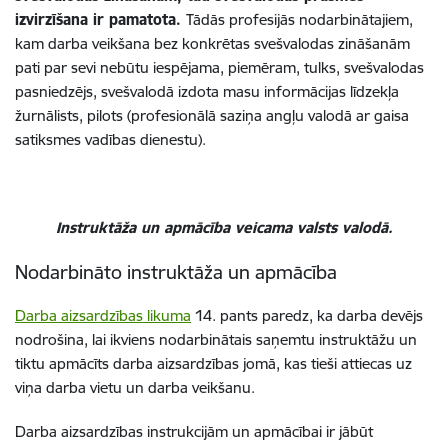
izvirzīšana
ir pamatota.
Tādās profesijās nodarbinātajiem,
kam darba veikšana bez konkrētas svešvalodas zināšanām
pati par sevi nebūtu iespējama, piemēram, tulks, svešvalodas
pasniedzējs, svešvalodā izdota masu informācijas līdzekļa
žurnālists, pilots (profesionālā saziņa angļu valodā ar gaisa
satiksmes vadības dienestu).
Instruktāža un apmācība veicama valsts valodā.
Nodarbināto instruktāža un apmācība
Darba aizsardzības likuma
14. pants paredz, ka darba devējs
nodrošina, lai ikviens nodarbinātais saņemtu instruktāžu un
tiktu apmācīts darba aizsardzības jomā, kas tieši attiecas uz
viņa darba vietu un darba veikšanu.
Darba aizsardzības instrukcijām un apmācībai ir jābūt