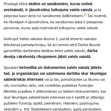
Privātajā sfērā
sēdēm un sanāksmēm, kuras notiek
svešvalodā, ir jānodrošina tulkojums valsts valodā
, ja to
11
pieprasa kaut viens no sanāksmes dalībniekiem.
Tas nozīmē,
ka rīkotājam ir jānodrošina, ka sanāksmes laikā ir pieejamas
personas, kuras spēj nodrošināt tulkojumu valsts valodā.
Ievērojot Valsts valodas likuma 2. pantā ietverto valodas
lietošanas pamatprincipu, kā arī ņemot vērā Darba likumā
garantētās darbinieka tiesības lietot valsts valodu,
darba
devēja rakstveida rīkojumiem jābūt valsts valodā
.
Savukārt
lietvedībā
un dokumentos valsts valoda jālieto
tad, ja organizācijas vai
uzņēmuma
darbība
skar
likumīgas
sabiedriskās
intereses
vai ja tās, pamatojoties uz likumu vai
citu normatīvo aktu, veic noteiktas publiskas funkcijas.
Minētās prasības ir attiecināmas uz tādiem dokumentiem, kas
skar likumīgas sabiedriskās intereses vai ir saistīti ar attiecīgo
publisko funkciju izpildi, piemēram, rēķiniem, paziņojumu
vēstulēm u. tml. Statistiskiem pārskatiem, gada pārskatiem,