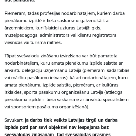
Piemēram,
tādās
profesijās
nodarbinātajiem,
kuriem darba
pienākumu izpildē ir tieša saskarsme galvenokārt ar
ārzemniekiem, kuri īslaicīgi uzturas Latvijā: gids,
muzejpedagogs, administrators vai klientu reģistrators
viesnīcās vai tūrisma mītnēs.
Tāpat svešvalodu zināšanu izvirzīšana var būt pamatota
nodarbinātajiem, kuru amata pienākumu izpilde saistīta ar
ārvalstu delegāciju uzņemšanu Latvijā (piemēram, sadarbības
vai mācību pasākumu ietvaros), kā arī nodarbinātajiem, kuru
amata pienākumu izpilde saistīta, piemēram, ar kultūras,
izklaides, sporta pasākumu
organizēšanu Latvijā (attiecīgā
pienākuma izpildē ir tieša saskarsme ar ārvalstu speciālistiem
vai sponsoriem pasākuma organizēšanā).
Savukārt,
ja darbs tiek veikts Latvijas tirgū un darba
izpilde pati par sevi objektīvi nav iespējama bez
svešvalodas zināšanām, tad svešvalodas prasmes