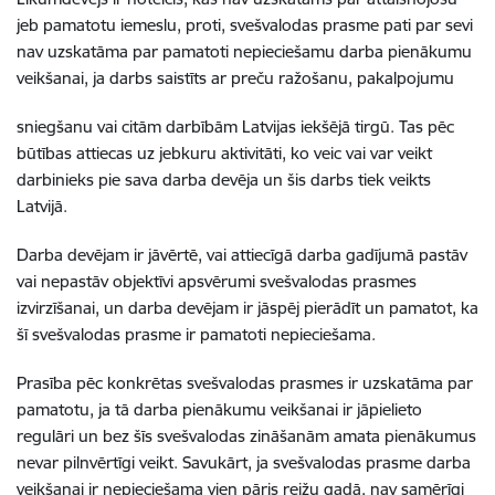
jeb pamatotu iemeslu, proti, svešvalodas prasme pati par sevi
nav uzskatāma par pamatoti nepieciešamu darba pienākumu
veikšanai, ja darbs saistīts ar preču ražošanu, pakalpojumu
sniegšanu vai citām darbībām Latvijas iekšējā tirgū. Tas pēc
būtības attiecas uz jebkuru aktivitāti, ko veic vai var veikt
darbinieks pie sava darba devēja un šis darbs tiek veikts
Latvijā.
Darba devējam ir jāvērtē, vai attiecīgā darba gadījumā pastāv
vai nepastāv objektīvi apsvērumi svešvalodas prasmes
izvirzīšanai, un darba devējam ir jāspēj pierādīt un pamatot, ka
šī svešvalodas prasme ir pamatoti nepieciešama.
Prasība pēc konkrētas svešvalodas prasmes ir uzskatāma par
pamatotu, ja tā darba pienākumu veikšanai ir jāpielieto
regulāri un bez šīs svešvalodas zināšanām amata
pienākumus
nevar
pilnvērtīgi
veikt.
Savukārt,
ja
svešvalodas
prasme darba
veikšanai ir nepieciešama vien pāris reižu gadā, nav samērīgi