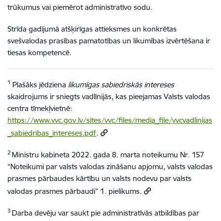
trūkumus vai piemērot administratīvo sodu.
Strīda gadījumā atšķirīgas attieksmes un konkrētas
svešvalodas prasības pamatotības un likumības izvērtēšana ir
tiesas kompetencē.
1
Plašāks jēdziena
likumīgas sabiedriskās intereses
skaidrojums ir sniegts vadlīnijās, kas pieejamas Valsts valodas
centra tīmekļvietnē:
https://www.vvc.gov.lv/sites/vvc/files/media_file/vvcvadlinijas
_sabiedribas_intereses.pdf
.
2
Ministru kabineta 2022. gada 8. marta noteikumu Nr. 157
“Noteikumi par valsts valodas zināšanu apjomu, valsts valodas
prasmes pārbaudes kārtību un valsts nodevu par valsts
valodas prasmes pārbaudi” 1. pielikums.
3
Darba devēju var saukt pie administratīvās atbildības par