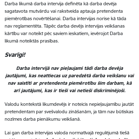
Darba likumā darba intervija definēta kā darba devēja
sagatavota mutvārdu vai
rakstveida
aptauja pretendenta
piemērotības novērtēšanai. Darba intervijas norise kā tāda
nav reglamentēta. Tāpēc darba devējs intervijas veikšanas
kārtību var noteikt pēc saviem ieskatiem, ievērojot Darba
likumā noteiktās prasības.
Svarīgi!
Darba intervijā nav pieļaujami tādi darba devēja
jautājumi, kas neattiecas uz paredzētā darba veikšanu vai
nav saistīti ar pretendenta piemērotību šim darbam, kā
arī jautājumi, kas ir tieši vai netieši diskriminējoši.
Valodu kontekstā likumdevējs ir noteicis nepieļaujamību jautāt
pretendentam par svešvalodu zināšanām, ja tām nav būtiskas
nozīmes darba pienākumu veikšanā.
Lai gan darba intervijas valoda normatīvajā regulējumā tiešā