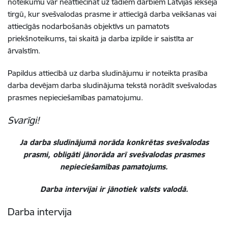
noteikumu var neattiecināt uz tādiem darbiem Latvijas iekšējā
tirgū, kur svešvalodas prasme ir attiecīgā darba veikšanas vai
attiecīgās nodarbošanās objektīvs un pamatots
priekšnoteikums, tai skaitā ja darba izpilde ir saistīta ar
ārvalstīm.
Papildus attiecībā uz darba sludinājumu ir noteikta prasība
darba devējam darba sludinājuma tekstā norādīt svešvalodas
prasmes nepieciešamības pamatojumu.
Svarīgi!
Ja darba sludinājumā norāda konkrētas svešvalodas
prasmi, obligāti jānorāda arī svešvalodas prasmes
nepieciešamības pamatojums.
Darba intervijai ir jānotiek valsts valodā.
Darba intervija