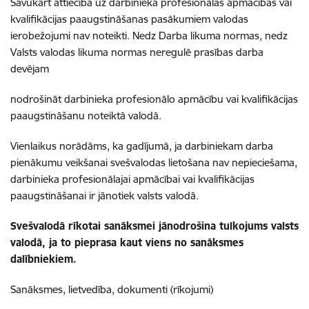
Savukārt attiecībā uz darbinieka profesionālās apmācības vai
kvalifikācijas paaugstināšanas pasākumiem valodas
ierobežojumi nav noteikti. Nedz Darba
likuma
normas,
nedz
Valsts
valodas
likuma normas neregulē prasības darba
devējam
nodrošināt darbinieka profesionālo apmācību vai kvalifikācijas
paaugstināšanu noteiktā valodā.
Vienlaikus norādāms, ka gadījumā, ja darbiniekam darba
pienākumu veikšanai svešvalodas lietošana nav nepieciešama,
darbinieka profesionālajai apmācībai vai kvalifikācijas
paaugstināšanai ir jānotiek valsts valodā.
Svešvalodā rīkotai sanāksmei jānodrošina tulkojums valsts
valodā, ja to pieprasa kaut viens no sanāksmes
dalībniekiem.
Sanāksmes, lietvedība, dokumenti (rīkojumi)