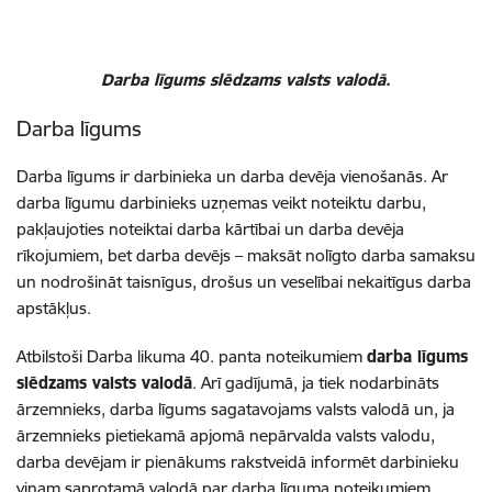
Darba līgums slēdzams valsts valodā.
Darba līgums
Darba līgums ir darbinieka un darba devēja vienošanās. Ar
darba līgumu darbinieks uzņemas veikt noteiktu darbu,
pakļaujoties noteiktai darba kārtībai un darba devēja
rīkojumiem, bet darba devējs – maksāt nolīgto darba samaksu
un nodrošināt taisnīgus, drošus un veselībai nekaitīgus darba
apstākļus.
Atbilstoši Darba likuma 40. panta noteikumiem
darba līgums
slēdzams valsts valodā
. Arī gadījumā, ja tiek nodarbināts
ārzemnieks, darba līgums sagatavojams valsts valodā un, ja
ārzemnieks pietiekamā apjomā nepārvalda valsts valodu,
darba devējam ir pienākums rakstveidā informēt darbinieku
viņam saprotamā valodā par
darba
līguma
noteikumiem