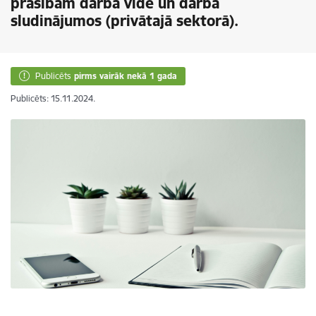
prasībām darba vidē un darba
sludinājumos (privātajā sektorā).
Publicēts
pirms vairāk nekā 1 gada
Publicēts: 15.11.2024.