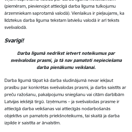
(piemēram,
pievienojot
attiecīgā darba līguma tulkojumu
ārzemniekam saprotamā valodā). Vienlaikus ir pieļaujams, ka
līdztekus darba līguma tekstam latviešu valodā ir arī teksts
svešvalodā.
Svarīgi!
Darba līgumā nedrīkst ietvert noteikumus par
svešvalodas prasmi, ja tā nav pamatoti nepieciešama
darba pienākumu veikšanai.
Darba līgumā tāpat kā darba sludinājumā nevar iekļaut
prasību par konkrētas svešvalodas prasmi, ja darbs saistīts ar
preču ražošanu, pakalpojumu sniegšanu vai
citām
darbībām
Latvijas
iekšējā
tirgū.
Izņēmums
– ja svešvalodas prasme ir
attiecīgā
darba
veikšanas
vai
attiecīgās
nodarbošanās
objektīvs un pamatots priekšnoteikums, tai skaitā ja darba
izpilde ir saistīta ar ārvalstīm.