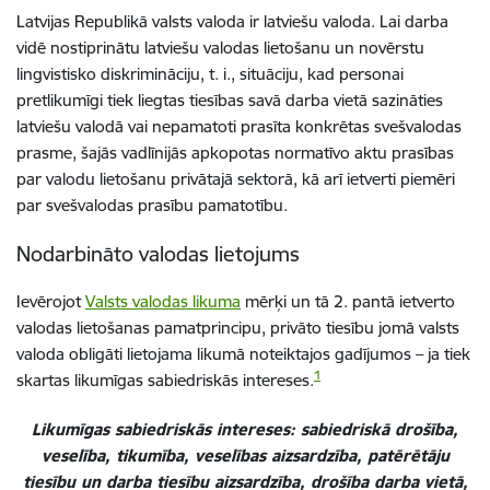
Latvijas Republikā valsts valoda ir latviešu valoda. Lai darba
vidē nostiprinātu latviešu valodas lietošanu un novērstu
lingvistisko diskrimināciju, t. i., situāciju, kad personai
pretlikumīgi tiek liegtas tiesības savā darba vietā sazināties
latviešu valodā vai nepamatoti prasīta konkrētas svešvalodas
prasme, šajās vadlīnijās apkopotas normatīvo aktu prasības
par valodu lietošanu privātajā sektorā, kā arī ietverti piemēri
par svešvalodas prasību pamatotību.
Nodarbināto valodas lietojums
Ievērojot
Valsts valodas likuma
mērķi un tā 2. pantā ietverto
valodas lietošanas pamatprincipu, privāto tiesību jomā valsts
valoda obligāti lietojama likumā noteiktajos gadījumos – ja tiek
1
skartas likumīgas sabiedriskās intereses.
Likumīgas sabiedriskās intereses: sabiedriskā drošība,
veselība, tikumība, veselības aizsardzība, patērētāju
tiesību un darba tiesību aizsardzība, drošība darba vietā,