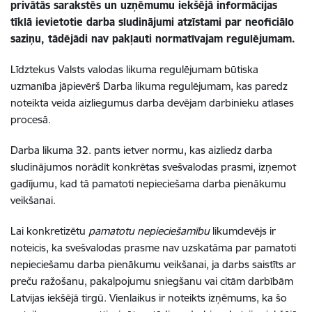
privātās sarakstēs un uzņēmumu iekšējā informācijas
tīklā ievietotie darba sludinājumi atzīstami par neoficiālo
saziņu, tādējādi nav pakļauti normatīvajam regulējumam.
Līdztekus Valsts valodas likuma regulējumam būtiska
uzmanība jāpievērš Darba likuma regulējumam, kas paredz
noteikta veida aizliegumus darba devējam darbinieku atlases
procesā.
Darba likuma 32. pants ietver normu, kas aizliedz darba
sludinājumos norādīt konkrētas svešvalodas prasmi, izņemot
gadījumu, kad tā pamatoti nepieciešama darba pienākumu
veikšanai.
Lai konkretizētu
pamatotu nepieciešamību
likumdevējs ir
noteicis, ka svešvalodas prasme nav uzskatāma par pamatoti
nepieciešamu darba pienākumu veikšanai, ja
darbs
saistīts
ar
preču ražošanu, pakalpojumu sniegšanu vai citām darbībām
Latvijas iekšējā tirgū. Vienlaikus ir noteikts izņēmums, ka šo