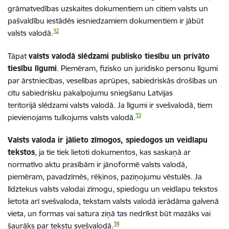
grāmatvedības uzskaites dokumentiem un citiem valsts un
pašvaldību iestādēs iesniedzamiem dokumentiem ir jābūt
12
valsts valodā.
Tāpat
valsts valodā slēdzami publisko tiesību un privāto
tiesību līgumi
. Piemēram, fizisko un juridisko personu līgumi
par ārstniecības, veselības aprūpes, sabiedriskās drošības un
citu sabiedrisku pakalpojumu sniegšanu Latvijas
teritorijā
slēdzami valsts valodā. Ja līgumi ir svešvalodā, tiem
13
pievienojams tulkojums valsts valodā.
Valsts valoda ir jālieto zīmogos, spiedogos un veidlapu
tekstos
, ja tie tiek lietoti dokumentos, kas saskaņā ar
normatīvo aktu prasībām ir jānoformē valsts valodā,
piemēram, pavadzīmēs, rēķinos, paziņojumu vēstulēs. Ja
līdztekus valsts valodai zīmogu, spiedogu un veidlapu tekstos
lietota arī svešvaloda, tekstam valsts valodā
ierādāma
galvenā
vieta,
un
formas
vai
satura
ziņā tas nedrīkst būt mazāks vai
14
šaurāks par tekstu svešvalodā.