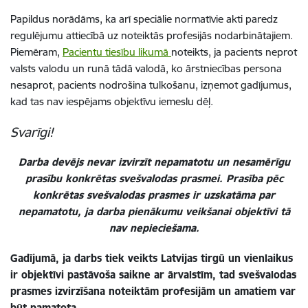
Papildus norādāms, ka arī speciālie normatīvie akti paredz
regulējumu attiecībā uz noteiktās profesijās nodarbinātajiem.
Piemēram,
Pacientu tiesību likumā
noteikts, ja pacients neprot
valsts valodu un runā tādā valodā, ko ārstniecības persona
nesaprot, pacients nodrošina tulkošanu, izņemot gadījumus,
kad tas nav iespējams objektīvu iemeslu dēļ.
Svarīgi!
Darba devējs nevar izvirzīt nepamatotu un nesamērīgu
prasību konkrētas svešvalodas prasmei. Prasība pēc
konkrētas svešvalodas prasmes ir uzskatāma par
nepamatotu, ja darba pienākumu veikšanai objektīvi tā
nav nepieciešama.
Gadījumā, ja darbs tiek veikts Latvijas tirgū un vienlaikus
ir objektīvi pastāvoša saikne ar ārvalstīm, tad svešvalodas
prasmes izvirzīšana noteiktām profesijām un amatiem var
būt pamatota.