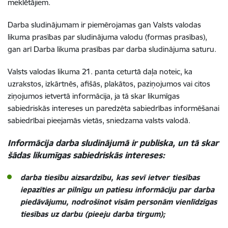
meklētājiem.
Darba sludinājumam ir piemērojamas gan Valsts valodas
likuma prasības par sludinājuma valodu (formas prasības),
gan arī Darba likuma prasības par darba sludinājuma saturu.
Valsts valodas likuma 21. panta ceturtā daļa noteic, ka
uzrakstos, izkārtnēs, afišās, plakātos, paziņojumos vai citos
ziņojumos ietvertā informācija, ja tā skar likumīgas
sabiedriskās intereses un paredzēta sabiedrības informēšanai
sabiedrībai pieejamās vietās, sniedzama valsts valodā.
Informācija darba sludinājumā ir publiska, un tā skar
šādas likumīgas sabiedriskās intereses:
darba tiesību aizsardzību
, kas sevī ietver tiesības
iepazīties ar pilnīgu un patiesu informāciju par darba
piedāvājumu, nodrošinot visām personām vienlīdzīgas
tiesības uz darbu (pieeju darba tirgum);