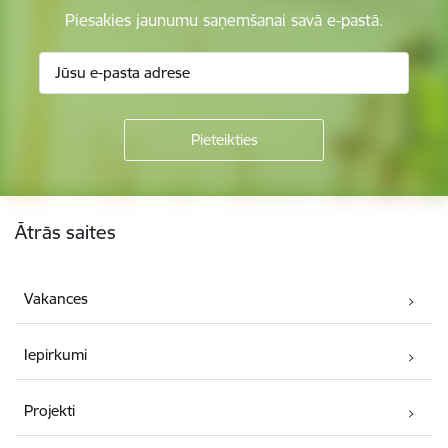
Piesakies jaunumu saņemšanai savā e-pastā.
Kājene
Ātrās saites
Vakances
Iepirkumi
Projekti