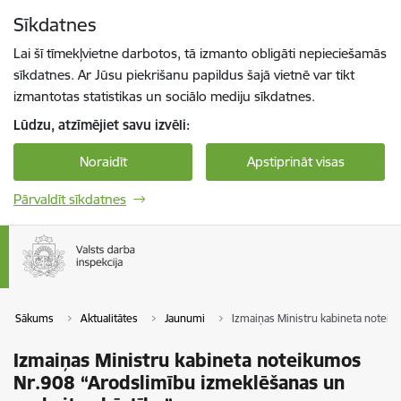
Pāriet uz lapas saturu
Sīkdatnes
Spied
lai meklētu
Enter
Lai šī tīmekļvietne darbotos, tā izmanto obligāti nepieciešamās
sīkdatnes. Ar Jūsu piekrišanu papildus šajā vietnē var tikt
izmantotas statistikas un sociālo mediju sīkdatnes.
Lūdzu, atzīmējiet savu izvēli:
Noraidīt
Apstiprināt visas
Pārvaldīt sīkdatnes
Sākums
Aktualitātes
Jaunumi
Izmaiņas Ministru kabineta noteik
Izmaiņas Ministru kabineta noteikumos
Nr.908 “Arodslimību izmeklēšanas un