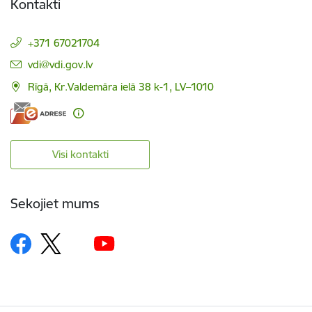
Kontakti
+371 67021704
E-pasts:
vdi@vdi.gov.lv
Rīgā, Kr.Valdemāra ielā 38 k-1, LV–1010
Visi kontakti
Sekojiet mums