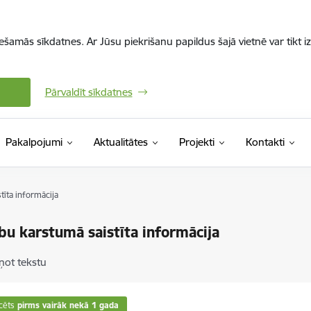
iešamās sīkdatnes. Ar Jūsu piekrišanu papildus šajā vietnē var tikt i
Pārvaldīt sīkdatnes
Pakalpojumi
Aktualitātes
Projekti
Kontakti
tīta informācija
bu karstumā saistīta informācija
ņot tekstu
cēts
pirms vairāk nekā 1 gada