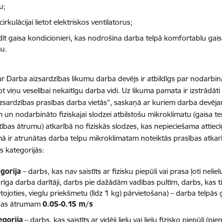
u;
cirkulācijai lietot elektriskos ventilatorus;
dīt gaisa kondicionieri, kas nodrošina darba telpā komfortablu ga
u.
r Darba aizsardzības likumu darba devējs ir atbildīgs par nodarbin
t viņu veselībai nekaitīgu darba vidi. Uz likuma pamata ir izstrādā
zsardzības prasības darba vietās”, saskaņā ar kuriem darba devēja
 un nodarbināto fiziskajai slodzei atbilstošu mikroklimatu (gaisa t
tības ātrumu) atkarībā no fiziskās slodzes, kas nepieciešama attie
mā ir atrunātas darba telpu mikroklimatam noteiktās prasības atkarīb
rīs kategorijās:
egorija
– darbs, kas nav saistīts ar fizisku piepūli vai prasa ļoti nelie
arīga darba darītāji, darbs pie dažādām vadības pultīm, darbs, kas ti
tojoties, vieglu priekšmetu (līdz 1 kg) pārvietošana) – darba telpās
bas ātrumam
0.05-0.15 m/s
egorija
– darbs, kas saistīts ar vidēji lielu vai lielu fizisko piepūli