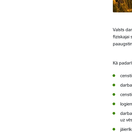
Valsts da
fiziskajai
paaugstin
Kā padarī
censt
darba 
censt
logiem
darba
uz vēs
jāierī