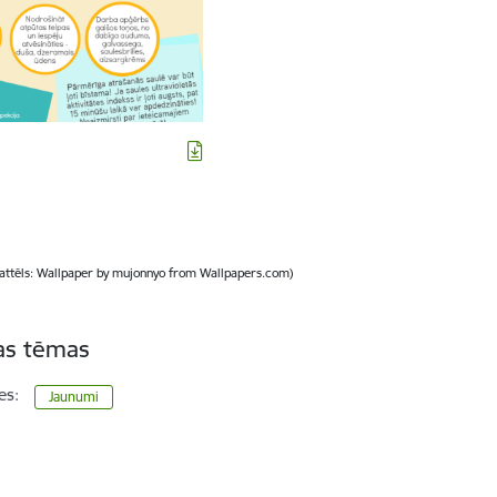
 attēls: Wallpaper by mujonnyo from Wallpapers.com)
tas tēmas
es:
Jaunumi