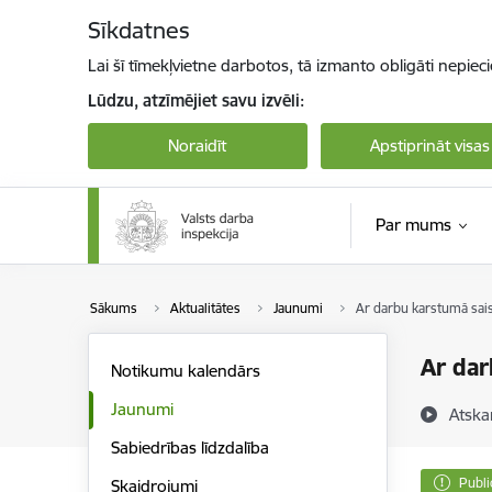
Pāriet uz lapas saturu
Sīkdatnes
Lai šī tīmekļvietne darbotos, tā izmanto obligāti nepiec
Lūdzu, atzīmējiet savu izvēli:
Noraidīt
Apstiprināt visas
Par mums
Sākums
Aktualitātes
Jaunumi
Ar darbu karstumā sais
Ar dar
Notikumu kalendārs
Jaunumi
Atska
Sabiedrības līdzdalība
Publi
Skaidrojumi