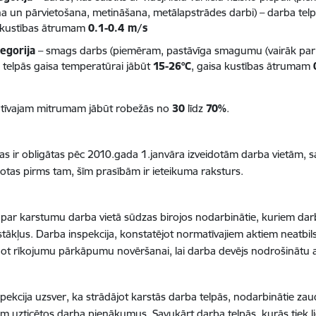
na un pārvietošana, metināšana, metālapstrādes darbi) – darba tel
 kustības ātrumam
0.1-0.4 m/s
tegorija
– smags darbs (piemēram, pastāvīga smagumu (vairāk par 1
 telpās gaisa temperatūrai jābūt
15-26°C
, gaisa kustības ātrumam
atīvajam mitrumam jābūt robežās no
30
līdz
70%
.
bas ir obligātas pēc 2010.gada 1.janvāra izveidotām darba vietām, s
idotas pirms tam, šīm prasībām ir ieteikuma raksturs.
 par karstumu darba vietā sūdzas birojos nodarbinātie, kuriem darb
tākļus. Darba inspekcija, konstatējot normatīvajiem aktiem neatbil
zdot rīkojumu pārkāpumu novēršanai, lai darba devējs nodrošinātu a
pekcija uzsver, ka strādājot karstās darba telpās, nodarbinātie zaud
em uzticētos darba pienākumus. Savukārt darba telpās, kurās tiek liet