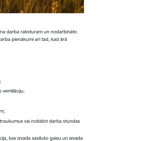
šina darba raksturam un nodarbināto
i darba pienākumi arī tad, kad ārā
;
 ventilāciju;
em;
ārtraukumus vai nobīdot darba stundas
lācija, kas izvada sasilušo gaisu un ievada