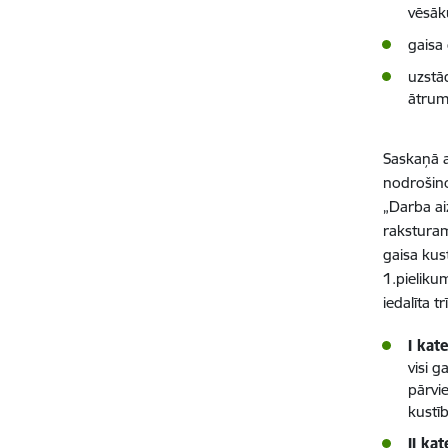
vēsāk
gaisa 
uzstā
ātrum
Saskaņā a
nodrošino
„Darba ai
raksturam
gaisa kus
1.pieliku
iedalīta t
I kat
visi g
pārvie
kustī
II kat