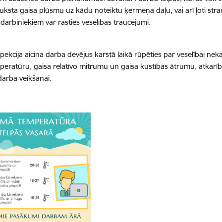
auksta gaisa plūsmu uz kādu noteiktu ķermeņa daļu, vai arī ļoti str
darbiniekiem var rasties veselības traucējumi.
pekcija aicina darba devējus karstā laikā rūpēties par veselībai neka
peratūru, gaisa relatīvo mitrumu un gaisa kustības ātrumu, atkarīb
 darba veikšanai.