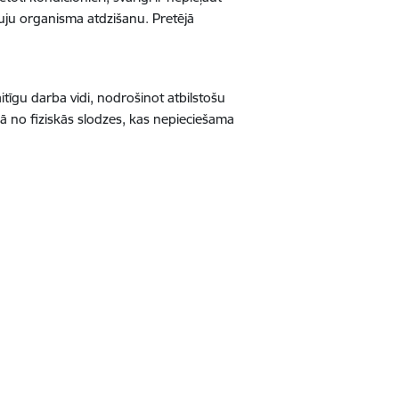
auju organisma atdzišanu. Pretējā
itīgu darba vidi, nodrošinot atbilstošu
ā no fiziskās slodzes, kas nepieciešama