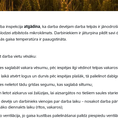
rba inspekcija
atgādina
, ka darba devējam darba telpās ir jānodro
 slodzei atbilstošs mikroklimats. Darbiniekiem ir jāturpina pildīt sav
ās gaisa temperatūra ir paaugstināta.
t darba vietu vēsāku:
ies saglabāt vakara vēsumu, pēc iespējas ilgi vēdinot telpas vakaros
laikā atvērt logus un durvis pēc iespējas plašāk, tā palielinot dabīgo
ies nelietot tādu grīdas segumu, kas saglabā siltumu;
 lietot aizkarus vai žalūzijas, lai aizsargātos no tiešiem saules stari
 devējs un darbinieks vienojas par darba laiku – nosakot darba p
āko diennakts laiku (rītos, vakaros);
ko ventilācija, jo gaisa kustības palielināšanai palīdz piespiedu venti