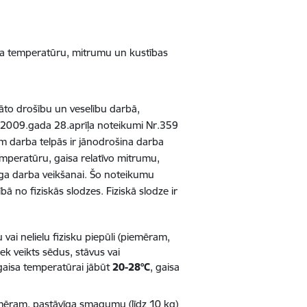
isa temperatūru, mitrumu un kustības
āto drošību un veselību darbā,
ti 2009.gada 28.aprīļa noteikumi Nr.359
m darba telpās ir jānodrošina darba
emperatūru, gaisa relatīvo mitrumu,
cīga darba veikšanai. Šo noteikumu
ā no fiziskās slodzes. Fiziskā slodze ir
lu vai nelielu fizisku piepūli (piemēram,
ek veikts sēdus, stāvus vai
 gaisa temperatūrai jābūt
20-28°C
, gaisa
 (piemēram, pastāvīga smagumu (līdz 10 kg)