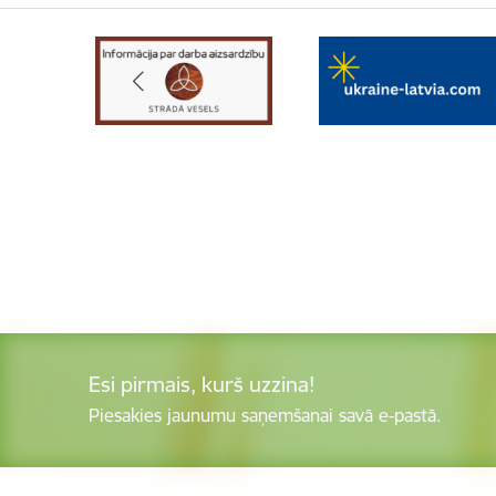
Esi pirmais, kurš uzzina!
Piesakies jaunumu saņemšanai savā e-pastā.