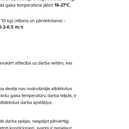
pās gaisa temperatūrai jābūt
16-27°C
,
0 kg) celšana un pārvietošana) –
0.2-0.5 m/s
avukārt attiecībā uz darba vietām, kas
a devējs nav nodrošinājis atbilstošus
stošu gaisa temperatūru darba telpās, ir
tbilstošus darba apstākļus.
ē darba spējas, nespējot pilnvērtīgi
oti kondicionieri, svarīgi ir nepieļaut