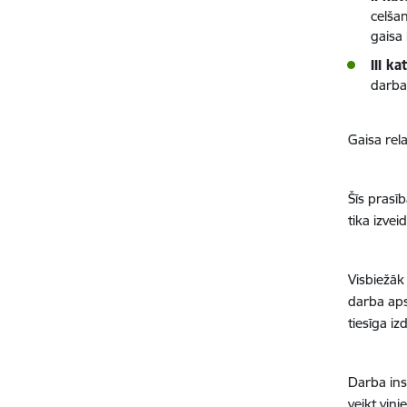
celša
gaisa
III ka
darba
Gaisa rel
Šīs prasī
tika izve
Visbiežāk
darba aps
tiesīga i
Darba ins
veikt viņi