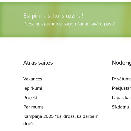
Esi pirmais, kurš uzzina!
Piesakies jaunumu saņemšanai savā e-pastā.
Kājene
Ātrās saites
Noderīg
Vakances
Privātuma
Iepirkumi
Piekļūsta
Projekti
Lapas kar
Par mums
Sīkdatņu 
Kampaņa 2025 “Esi drošs, ka darbs ir
drošs