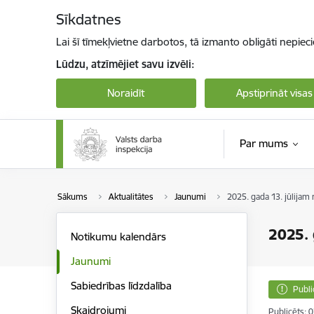
Pāriet uz lapas saturu
Sīkdatnes
Lai šī tīmekļvietne darbotos, tā izmanto obligāti nepiec
Lūdzu, atzīmējiet savu izvēli:
Noraidīt
Apstiprināt visas
Par mums
Sākums
Aktualitātes
Jaunumi
2025. gada 13. jūlijam
2025. 
Notikumu kalendārs
Jaunumi
Sabiedrības līdzdalība
Publi
Skaidrojumi
Publicēts: 