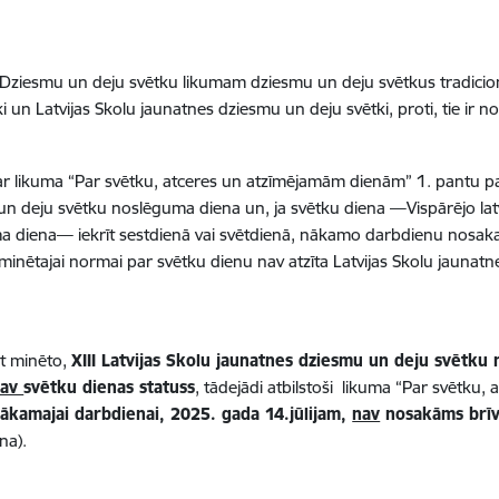
i Dziesmu un deju svētku likumam dziesmu un deju svētkus tradicion
i un Latvijas Skolu jaunatnes dziesmu un deju svētki, proti, tie ir n
r likuma “Par svētku, atceres un atzīmējamām dienām” 1. pantu par
n deju svētku noslēguma diena un, ja svētku diena —Vispārējo la
 diena— iekrīt sestdienā vai svētdienā, nākamo darbdienu nosak
i minētajai normai par svētku dienu nav atzīta Latvijas Skolu jaun
t minēto,
XIII Latvijas Skolu jaunatnes dziesmu un deju svētku
nav
svētku dienas statuss
, tādejādi atbilstoši likuma “Par svētku
ākamajai darbdienai, 2025. gada 14.jūlijam,
nav
nosakāms brīv
na).