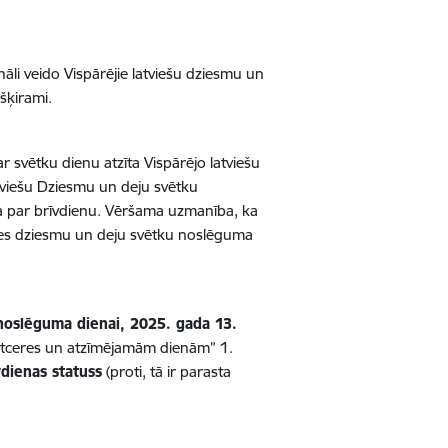
āli veido Vispārējie latviešu dziesmu un
ošķirami.
 svētku dienu atzīta Vispārējo latviešu
tviešu Dziesmu un deju svētku
a par brīvdienu. Vēršama uzmanība, ka
atnes dziesmu un deju svētku noslēguma
 noslēguma dienai, 2025. gada 13.
, atceres un atzīmējamām dienām” 1.
dienas statuss
(proti, tā ir parasta