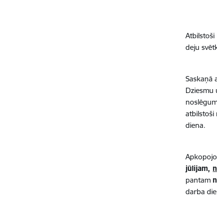
Atbilstoš
deju svētk
Saskaņā a
Dziesmu u
noslēguma
atbilstoš
diena.
Apkopojo
jūlijam,
pantam
n
darba die