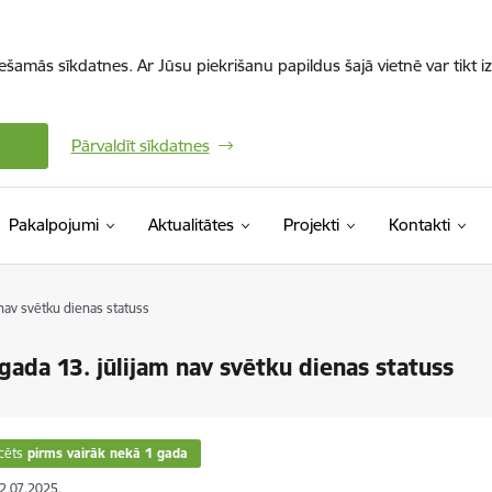
iešamās sīkdatnes. Ar Jūsu piekrišanu papildus šajā vietnē var tikt i
Pārvaldīt sīkdatnes
Pakalpojumi
Aktualitātes
Projekti
Kontakti
 nav svētku dienas statuss
gada 13. jūlijam nav svētku dienas statuss
cēts
pirms vairāk nekā 1 gada
02.07.2025.