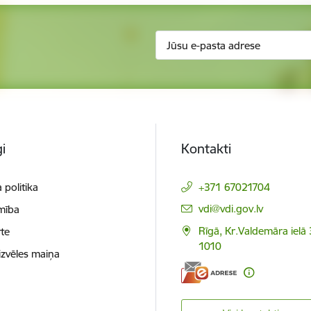
i
Kontakti
 politika
+371 67021704
E-pasts:
vdi@vdi.gov.lv
mība
Rīgā, Kr.Valdemāra ielā 
te
1010
izvēles maiņa