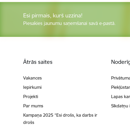
Esi pirmais, kurš uzzina!
Piesakies jaunumu saņemšanai savā e-pastā.
Kājene
Ātrās saites
Noderīg
Vakances
Privātuma
Iepirkumi
Piekļūsta
Projekti
Lapas kar
Par mums
Sīkdatņu 
Kampaņa 2025 “Esi drošs, ka darbs ir
drošs