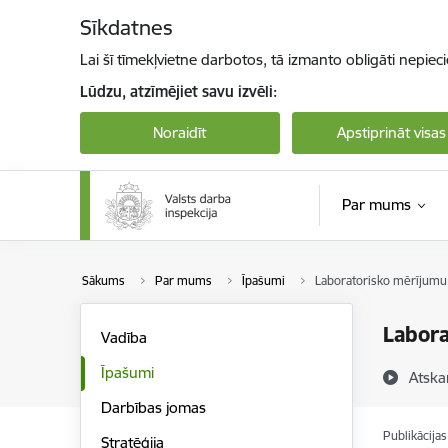
Pāriet uz lapas saturu
Sīkdatnes
Lai šī tīmekļvietne darbotos, tā izmanto obligāti nepiec
Lūdzu, atzīmējiet savu izvēli:
Noraidīt
Apstiprināt visas
Par mums
Sākums
Par mums
Īpašumi
Laboratorisko mērījumu
Labora
Vadība
Īpašumi
Atska
Darbības jomas
Publikācija
Stratēģija