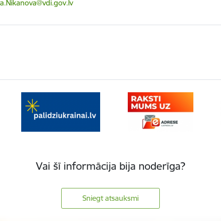
ts:
ta.Nikanova@vdi.gov.lv
Vai šī informācija bija noderīga?
Sniegt atsauksmi