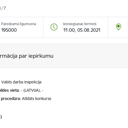
1/7
Paredzamā līgumcena
Iesniegšanas termiņš
195000
11:00, 05.08.2021
ormācija par iepirkumu
Valsts darba inspekcija
ildes vieta
- (LATVIJA), -
 procedūra
Atklāts konkurss
i