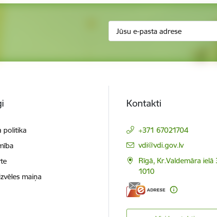
i
Kontakti
 politika
+371 67021704
E-pasts:
vdi@vdi.gov.lv
mība
Rīgā, Kr.Valdemāra ielā 
te
1010
izvēles maiņa