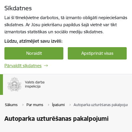
Pāriet uz lapas saturu
Sīkdatnes
Spied
lai meklētu
Enter
Lai šī tīmekļvietne darbotos, tā izmanto obligāti nepieciešamās
sīkdatnes. Ar Jūsu piekrišanu papildus šajā vietnē var tikt
izmantotas statistikas un sociālo mediju sīkdatnes.
Lūdzu, atzīmējiet savu izvēli:
Noraidīt
Apstiprināt visas
Pārvaldīt sīkdatnes
Sākums
Par mums
Īpašumi
Autoparka uzturēšanas pakalpojumi
Autoparka uzturēšanas pakalpojumi