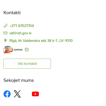
Kontakti
+371 67021704
E-pasts:
vdi@vdi.gov.lv
Rīgā, Kr.Valdemāra ielā 38 k-1, LV–1010
Visi kontakti
Sekojiet mums