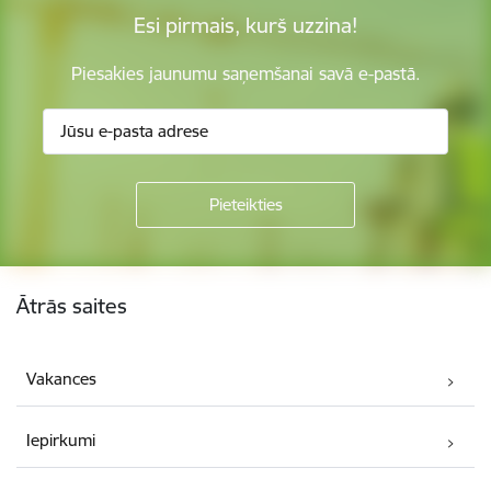
Esi pirmais, kurš uzzina!
Piesakies jaunumu saņemšanai savā e-pastā.
Kājene
Ātrās saites
Vakances
Iepirkumi