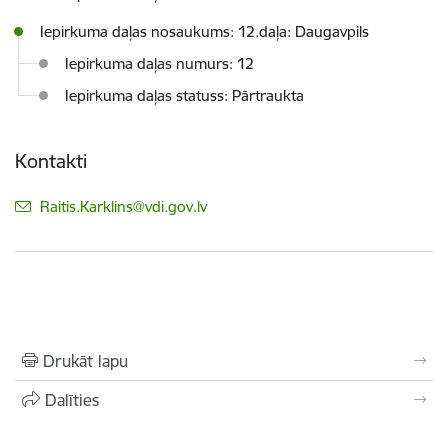
Iepirkuma daļas nosaukums: 12.daļa: Daugavpils
Iepirkuma daļas numurs: 12
Iepirkuma daļas statuss: Pārtraukta
Kontakti
E-pasts:
Raitis.Karklins@vdi.gov.lv
Drukāt lapu
Dalīties