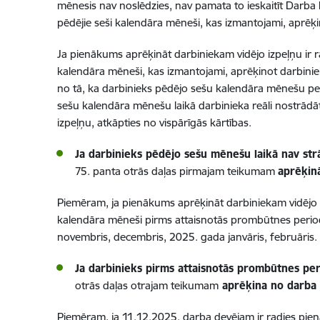
mēnesis nav noslēdzies, nav pamata to ieskaitīt Darba
pēdējie
seši kalendāra mēneši, kas izmantojami, aprēķino
Ja pienākums aprēķināt darbiniekam vidējo izpeļņu ir r
kalendāra mēneši, kas izmantojami, aprēķinot darbinieka 
no tā, ka darbinieks pēdējo sešu kalendāra mēnešu perio
sešu kalendāra mēnešu laikā darbinieka reāli nostrādā
izpeļņu, atkāpties no vispārīgās kārtības.
Ja darbinieks pēdējo sešu mēnešu laikā nav st
75. panta otrās daļas pirmajam teikumam
aprēķin
Piemēram, ja pienākums aprēķināt darbiniekam vidējo i
kalendāra mēneši pirms attaisnotās prombūtnes perioda
novembris, decembris, 2025. gada janvāris, februāris.
Ja darbinieks pirms attaisnotās prombūtnes pe
otrās daļas otrajam teikumam
aprēķina no darba s
Piemēram, ja 11.12.2025. darba devējam ir radies pien