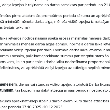
, vidējā izpeļņa ir rēķināma no darba samaksas par periodu no 21.
mēnešos pirms attaisnotās prombūtnes perioda sākuma un aprēķinā
sošā minimālā mēneša darba alga, mēneša vidējā izpeļņa izmaksāj
s trešais teikums).
 laika ietvaros nodrošināšana
spēkā esošās minimālās mēneša darba
r minimālās mēneša darba algas apmēru normālā darba laika ietva
ēķinātā vidējā izpeļņa par darbu normālā darba laika ietvaros ir 
 summu nosaka, palielinot aprēķināto summu par starpību starp š
s vērā, ka arī par nepilnu darba laiku nodrošināma proporcionālā 
rliecināties, vai aprēķinātā vidējā izpeļņa uz attiecīgo nepilnā m
 mēnešiem
, dienas vai stundas vidējo izpeļņu atbilstoši Darba likuma
stundām
, tās kopsummu dalot attiecīgi ar šajā periodā nostrādāto 
kums aprēķināt vidējo izpeļņu darbiniekam, kurš darba attiecības u
 par periodu 27.10.2025.-10.12.2025.