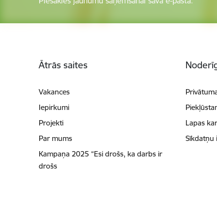
Piesakies jaunumu saņemšanai savā e-pastā.
Kājene
Ātrās saites
Noderīg
Vakances
Privātuma
Iepirkumi
Piekļūsta
Projekti
Lapas kar
Par mums
Sīkdatņu 
Kampaņa 2025 “Esi drošs, ka darbs ir
drošs