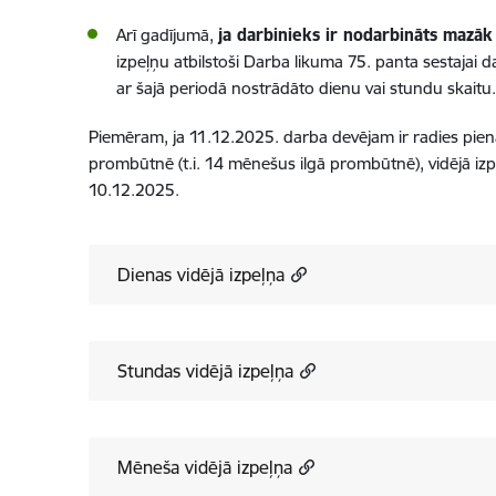
Arī gadījumā,
ja darbinieks ir nodarbināts mazā
izpeļņu atbilstoši Darba likuma 75. panta sestajai da
ar šajā periodā nostrādāto dienu vai stundu skaitu.
Piemēram, ja 11.12.2025. darba devējam ir radies pien
prombūtnē (t.i. 14 mēnešus ilgā prombūtnē), vidējā iz
10.12.2025.
Dienas vidējā izpeļņa
Stundas vidējā izpeļņa
Mēneša vidējā izpeļņa