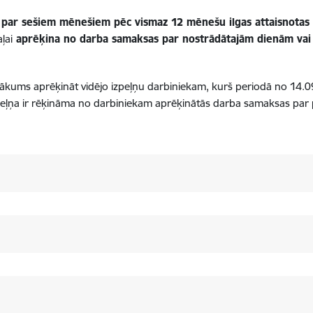
k par sešiem mēnešiem pēc vismaz 12 mēnešu ilgas attaisnota
ļai
aprēķina no darba samaksas par nostrādātajām dienām vai
ākums aprēķināt vidējo izpeļņu darbiniekam, kurš periodā no 14.09.
peļņa ir rēķināma no darbiniekam aprēķinātās darba samaksas par 