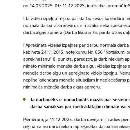
no 14.03.2025. līdz 11.12.2025. ir atradies prombūtnē
!
Ja vidējo izpeļņu rēķina par darbu sešos kalendāra 
normāla darba laika ietvaros ir mazāka nekā spēkā e
darba algas apmērā (Darba likuma 75. panta otrās daļa
!
Aprēķinātā vidējās izpeļņas par darbu normālā darba
kabineta 24.11.2015. noteikumu Nr. 656 "Noteikumi pa
aprēķināšanu" 8. punktā, paredzot, ja
darbiniekiem apr
minēto minimālo mēneša darba algu, vidējās izpeļņas
mēneša darba algu un aprēķināto vidējo izpeļņu. Ņemam
nepilna kalendāra mēneša situācijām ir nepieciešams pā
minimālās mēneša darba algas apmēru.
Ja darbinieks ir nodarbināts mazāk par sešiem
darba samaksas par nostrādātajām dienām vai 
Piemēram, ja 11.12.2025. darba devējam ir radies pienā
rēķināma no darbiniekam aprēķinātās darba samaksas