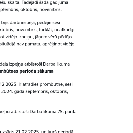
šu skaitā.
Tādejādi šādā gadījumā
septembris, oktobris, novembris.
 bijis darbnespējā, pēdējie
seši
ktobris, novembris, turklāt, neatkarīgi
not vidējo izpeļņu, jāņem vērā pēdējo
 situācijā nav pamata, aprēķinot vidējo
idējā izpeļņa
atbilstoši Darba likuma
ombūtnes perioda sākuma
.
.12.2025. ir atradies prombūtnē,
seši
r 2024. gada septembris, oktobris,
zpeļņu
atbilstoši Darba likuma 75. panta
 uzsācis 21.02.2025. un kurš periodā