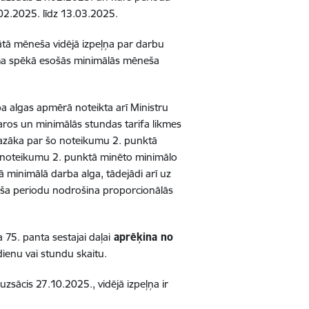
02.2025. līdz 13.03.2025.
tā mēneša vidējā izpeļņa par darbu
ama spēkā esošās minimālās mēneša
 algas apmērā noteikta arī Ministru
ros un minimālās stundas tarifa likmes
mazāka par šo noteikumu 2. punktā
o noteikumu 2. punktā minēto minimālo
minimālā darba alga, tādejādi arī uz
ēneša periodu nodrošina proporcionālās
 75. panta sestajai daļai
aprēķina no
dienu vai stundu skaitu.
zsācis 27.10.2025., vidējā izpeļņa ir