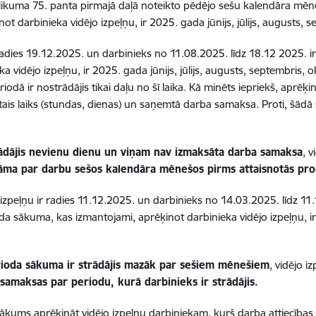
 likuma 75. panta pirmajā daļā noteikto pēdējo sešu kalendāra mēne
t darbinieka vidējo izpeļņu, ir 2025. gada jūnijs, jūlijs, augusts, 
adies 19.12.2025. un darbinieks no 11.08.2025. līdz 18.12 2025. ir
vidējo izpeļņu, ir 2025. gada jūnijs, jūlijs, augusts, septembris, o
dā ir nostrādājis tikai daļu no šī laika. Kā minēts iepriekš, aprēķi
tais laiks (stundas, dienas) un saņemtā darba samaksa.
Proti, šādā
rādājis nevienu dienu un viņam nav izmaksāta darba samaksa
, v
āma par darbu sešos kalendāra mēnešos pirms attaisnotās pr
zpeļņu ir radies 11.12.2025. un darbinieks no 14.03.2025. līdz 11
 sākuma, kas izmantojami, aprēķinot darbinieka vidējo izpeļņu, i
rioda sākuma ir strādājis mazāk par sešiem mēnešiem
, vidējo i
amaksas par periodu, kurā darbinieks ir strādājis.
ākums aprēķināt vidējo izpeļņu darbiniekam, kurš darba attiecības