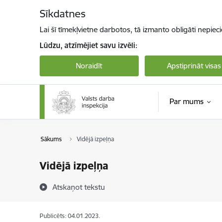
Pāriet uz lapas saturu
Sīkdatnes
Lai šī tīmekļvietne darbotos, tā izmanto obligāti nepiec
Lūdzu, atzīmējiet savu izvēli:
Noraidīt
Apstiprināt visas
Par mums
Sākums
Vidējā izpeļņa
Vidējā izpeļņa
Atskaņot tekstu
Publicēts: 04.01.2023.