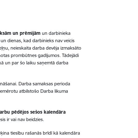
ksām un prēmijām
un darbinieka
 un dienas, kad darbinieks nav veicis
eļņu, neieskaita darba devēja izmaksāto
aisnotas prombūtnes gadījumos.
Tādejādi
ikā un par šo laiku saņemtā darba
ēķināšanai. Darba samaksas perioda
 piemērotu atbilstošo Darba likuma
arbu pēdējos sešos kalendāra
s ir vai nav beidzies.
ina tiesību rašanās brīdī kā kalendāra