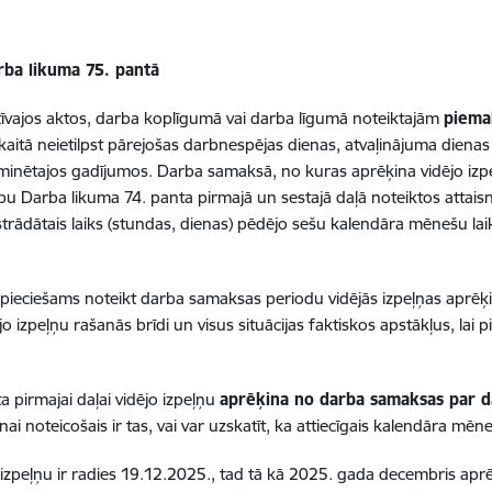
rba likuma 75. pantā
īvajos aktos, darba koplīgumā vai darba līgumā noteiktajām
piema
kaitā neietilpst pārejošas darbnespējas dienas, atvaļinājuma dienas
minētajos gadījumos. Darba samaksā, no kuras aprēķina vidējo izp
zību Darba likuma 74. panta pirmajā un sestajā daļā noteiktos att
ostrādātais laiks (stundas, dienas) pēdējo sešu kalendāra mēnešu la
 nepieciešams noteikt darba samaksas periodu vidējās izpeļņas apr
o izpeļņu rašanās brīdi un visus situācijas faktiskos apstākļus, lai
.
a pirmajai daļai vidējo izpeļņu
aprēķina no darba samaksas par d
noteicošais ir tas, vai var uzskatīt, ka attiecīgais kalendāra mēnesi
peļņu ir radies 19.12.2025., tad tā
kā 2025. gada decembris aprēķ