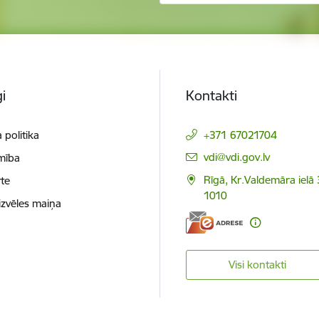
i
Kontakti
 politika
+371 67021704
E-pasts:
vdi@vdi.gov.lv
mība
Rīgā, Kr.Valdemāra ielā 
te
1010
izvēles maiņa
Visi kontakti