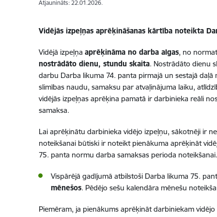
Atjaunināts: 22.01.2026.
Vidējās izpeļņas aprēķināšanas kārtība noteikta Da
Vidējā izpeļņa
aprēķināma no darba algas
, no normat
nostrādāto dienu, stundu skaita
. Nostrādāto dienu s
darbu Darba likuma 74. panta pirmajā un sestajā daļā 
slimības naudu, samaksu par atvaļinājuma laiku, atlīd
vidējās izpeļņas aprēķina pamatā ir darbinieka reāli n
samaksa.
Lai aprēķinātu darbinieka vidējo izpeļņu, sākotnēji ir
noteikšanai būtiski ir noteikt pienākuma aprēķināt vidēj
75. panta normu darba samaksas perioda noteikšanai
Vispārējā gadījumā atbilstoši Darba likuma 75. pant
mēnešos
. Pēdējo sešu kalendāra mēnešu noteikšanai 
Piemēram, ja pienākums aprēķināt darbiniekam vidējo iz