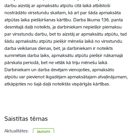
darbu aizstāj ar apmaksātu atpūtu citā laikā atbilstoši
nostrādāto virsstundu skaitam, kā arī par šāda apmaksāta
atpūtas laika piešķiršanas kārtību. Darba likuma 136. panta
desmitajā daļā noteikts, ja darbiniekam nepiešķir piemaksu
par virsstundu darbu, bet to aizstāj ar apmaksātu atpūtu, tad
šādu apmaksātu atpūtu piešķir mēneša laikā no virsstundu
darba veikšanas dienas, bet, ja darbiniekam ir noteikts
summētais darba laiks, apmaksātu atpūtu piešķir nākamajā
pārskata periodā, bet ne vēlāk kā triju mēnešu laikā.
Darbiniekam un darba devējam vienojoties, apmaksāto
atpūtu var pievienot ikgadējam apmaksātajam atvaļinājumam,
atkāpjoties no šajā daļā noteiktās vispārīgās kārtības.
Saistītas tēmas
Aktualitātes:
Jaunumi