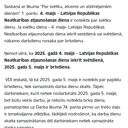
Saskaņā ar likuma “Par svētku, atceres un atzīmējamām
dienām” 1. pantu
4. maijs –
Latvijas Republikas
Neatkarības atjaunošanas diena
ir noteikta par svētku
dienu. Ja svētku diena – 4. maijs- Latvijas Republikas
Neatkarības atjaunošanas diena iekrīt sestdienā vai svētdienā,
nākamo darbdienu nosaka par brīvdienu.
Ņemot vērā, ka
2025. gadā 4. maijs
–
Latvijas Republikas
Neatkarības atjaunošanas diena iekrīt svētdienā,
2025. gada 5. maijs ir brīvdiena.
VDI ieskatā, tā kā 2025. gada 5. maijs ir noteikts par papildu
brīvdienu, tiek samazināts darba dienu skaits. Tāpēc
darbiniekam, kurš netiek nodarbināts 2025. gada 5. maijā,
bet būtu veicis darbu, ja nebūtu noteikta brīva diena,
pamatojoties uz Darba likuma 74. panta pirmo un trešo daļu
ir izmaksājama atlīdzība, tādējādi nodrošinot, ka darba dienu
skaita samazināšanas dēļ darbiniekam netiek samazināta
darba samaksa.