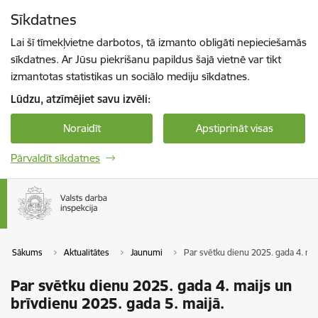
Pāriet uz lapas saturu
Sīkdatnes
Spied
lai meklētu
Enter
Lai šī tīmekļvietne darbotos, tā izmanto obligāti nepieciešamās
sīkdatnes. Ar Jūsu piekrišanu papildus šajā vietnē var tikt
izmantotas statistikas un sociālo mediju sīkdatnes.
Lūdzu, atzīmējiet savu izvēli:
Noraidīt
Apstiprināt visas
Pārvaldīt sīkdatnes
Sākums
Aktualitātes
Jaunumi
Par svētku dienu 2025. gada 4. mai
Par svētku dienu 2025. gada 4. maijs un
brīvdienu 2025. gada 5. maijā.