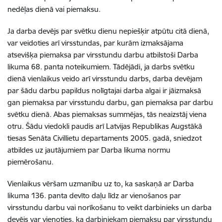
nedēļas dienā vai piemaksu.
Ja darba devējs par svētku dienu nepiešķir atpūtu citā dienā,
var veidoties arī virsstundas, par kurām izmaksājama
atsevišķa piemaksa par virsstundu darbu atbilstoši Darba
likuma 68. panta noteikumiem. Tādējādi, ja darbs svētku
dienā vienlaikus veido arī virsstundu darbs, darba devējam
par šādu darbu papildus nolīgtajai darba algai ir jāizmaksā
gan piemaksa par virsstundu darbu, gan piemaksa par darbu
svētku dienā. Abas piemaksas summējas, tās neaizstāj viena
otru. Šādu viedokli paudis arī Latvijas Republikas Augstākā
tiesas Senāta Civillietu departaments 2005. gadā, sniedzot
atbildes uz jautājumiem par Darba likuma normu
piemērošanu.
Vienlaikus vēršam uzmanību uz to, ka saskaņā ar Darba
likuma 136. panta devīto daļu līdz ar vienošanos par
virsstundu darbu vai norīkošanu to veikt darbinieks un darba
devējs var vienoties, ka darbiniekam piemaksu par virsstundu