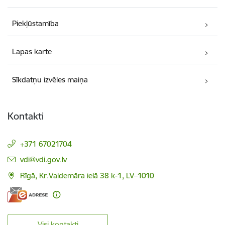
Piekļūstamība
Lapas karte
Sīkdatņu izvēles maiņa
Kontakti
+371 67021704
E-pasts:
vdi@vdi.gov.lv
Rīgā, Kr.Valdemāra ielā 38 k-1, LV–1010
Visi kontakti