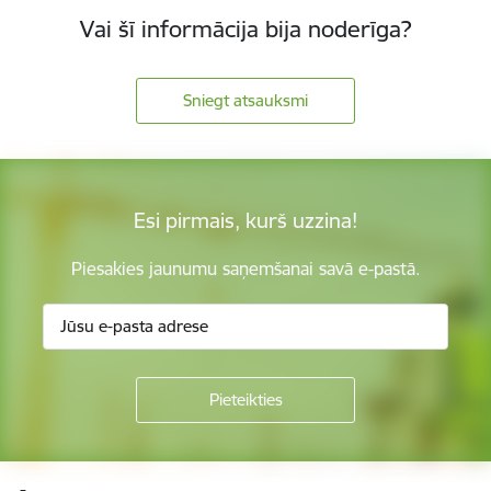
Vai šī informācija bija noderīga?
Sniegt atsauksmi
Esi pirmais, kurš uzzina!
Piesakies jaunumu saņemšanai savā e-pastā.
Kājene