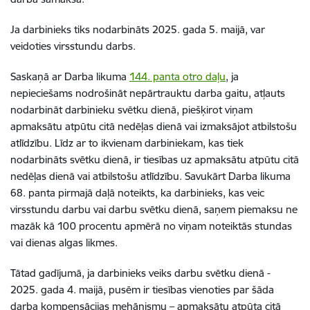
Ja darbinieks tiks nodarbināts 2025. gada 5. maijā, var
veidoties virsstundu darbs.
Saskaņā ar Darba likuma
144. panta otro daļu
, ja
nepieciešams nodrošināt nepārtrauktu darba gaitu, atļauts
nodarbināt darbinieku svētku dienā, piešķirot viņam
apmaksātu atpūtu citā nedēļas dienā vai izmaksājot atbilstošu
atlīdzību. Līdz ar to ikvienam darbiniekam, kas tiek
nodarbināts svētku dienā, ir tiesības uz apmaksātu atpūtu citā
nedēļas dienā vai atbilstošu atlīdzību. Savukārt Darba likuma
68. panta pirmajā daļā noteikts, ka darbinieks, kas veic
virsstundu darbu vai darbu svētku dienā, saņem piemaksu ne
mazāk kā 100 procentu apmērā no viņam noteiktās stundas
vai dienas algas likmes.
Tātad gadījumā, ja darbinieks veiks darbu svētku dienā -
2025. gada 4. maijā, pusēm ir tiesības vienoties par šāda
darba kompensācijas mehānismu – apmaksātu atpūta citā