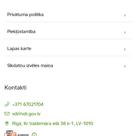
Privātuma politika
Piekļūstamība
Lapas karte
Sīkdatņu izvēles maiņa
Kontakti
+371 67021704
E-pasts:
vdi@vdi.gov.lv
Rīgā, Kr.Valdemāra ielā 38 k-1, LV–1010