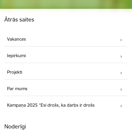
Kājene
Ātrās saites
Vakances
Iepirkumi
Projekti
Par mums
Kampaņa 2025 “Esi drošs, ka darbs ir drošs
Noderīgi