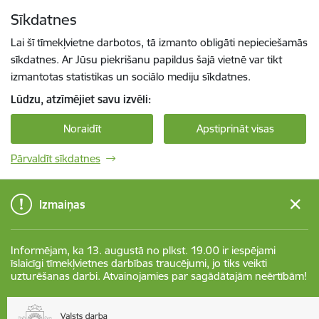
Pāriet uz lapas saturu
Sīkdatnes
Spied
lai meklētu
Enter
Lai šī tīmekļvietne darbotos, tā izmanto obligāti nepieciešamās
sīkdatnes. Ar Jūsu piekrišanu papildus šajā vietnē var tikt
izmantotas statistikas un sociālo mediju sīkdatnes.
Lūdzu, atzīmējiet savu izvēli:
Noraidīt
Apstiprināt visas
Pārvaldīt sīkdatnes
Izmaiņas
Informējam, ka 13. augustā no plkst. 19.00 ir iespējami
īslaicīgi tīmekļvietnes darbības traucējumi, jo tiks veikti
uzturēšanas darbi. Atvainojamies par sagādātajām neērtībām!