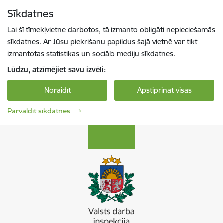
Pāriet uz lapas saturu
Sīkdatnes
Spied
lai meklētu
Enter
Lai šī tīmekļvietne darbotos, tā izmanto obligāti nepieciešamās
sīkdatnes. Ar Jūsu piekrišanu papildus šajā vietnē var tikt
izmantotas statistikas un sociālo mediju sīkdatnes.
Lūdzu, atzīmējiet savu izvēli:
Noraidīt
Apstiprināt visas
Pārvaldīt sīkdatnes
Valsts darba inspekcija