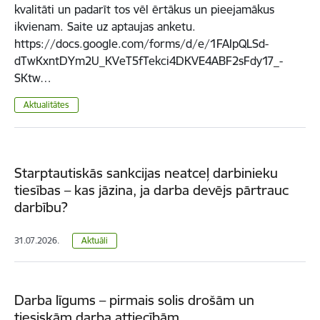
kvalitāti un padarīt tos vēl ērtākus un pieejamākus
ikvienam. Saite uz aptaujas anketu.
https://docs.google.com/forms/d/e/1FAIpQLSd-
dTwKxntDYm2U_KVeT5fTekci4DKVE4ABF2sFdy17_-
SKtw…
Aktualitātes
Starptautiskās sankcijas neatceļ darbinieku
tiesības – kas jāzina, ja darba devējs pārtrauc
darbību?
31.07.2026.
Aktuāli
Darba līgums – pirmais solis drošām un
tiesiskām darba attiecībām