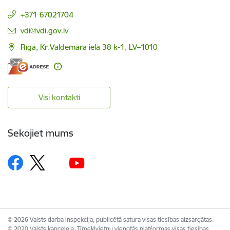
+371 67021704
E-pasts:
vdi@vdi.gov.lv
Rīgā, Kr.Valdemāra ielā 38 k-1, LV–1010
Visi kontakti
Sekojiet mums
© 2026 Valsts darba inspekcija, publicētā satura visas tiesības aizsargātas.
© 2020 Valsts kanceleja, Tīmekļvietņu vienotās platformas visas tiesības