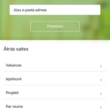
Kājene
Ātrās saites
Vakances
Iepirkumi
Projekti
Par mums