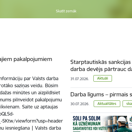
Skatīt zemāk
gtajiem pakalpojumiem
Starptautiskās sankcijas 
darba devējs pārtrauc d
informāciju par Valsts darba
Aktuāli
31.07.2026.
rotāko saziņas veidu. Būsim
dažas minūtes un aizpildīsiet
Darba līgums – pirmais 
 mums pilnveidot pakalpojumu
Aktualitātes
ska
30.07.2026.
 ikvienam. Saite uz aptaujas
pQLSd-
-SKtw/viewform?usp=header
mu iesniegšana | Valsts darba