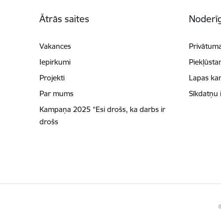
Kājene
Ātrās saites
Noderīg
Vakances
Privātuma
Iepirkumi
Piekļūsta
Projekti
Lapas kar
Par mums
Sīkdatņu 
Kampaņa 2025 “Esi drošs, ka darbs ir
drošs
©