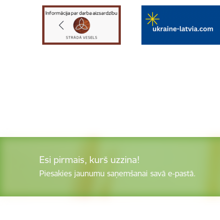
Esi pirmais, kurš uzzina!
Piesakies jaunumu saņemšanai savā e-pastā.