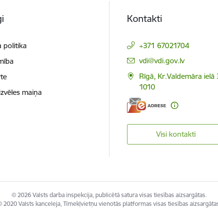
i
Kontakti
 politika
+371 67021704
E-pasts:
vdi@vdi.gov.lv
mība
Rīgā, Kr.Valdemāra ielā 
te
1010
izvēles maiņa
Visi kontakti
© 2026 Valsts darba inspekcija, publicētā satura visas tiesības aizsargātas.
 2020 Valsts kanceleja, Tīmekļvietņu vienotās platformas visas tiesības aizsargāta