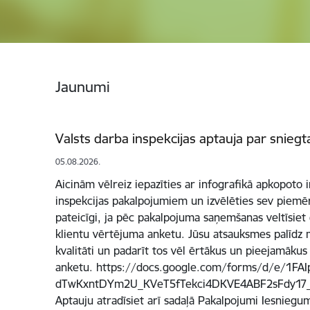
Jaunumi
Valsts darba inspekcijas aptauja par snie
05.08.2026.
Aicinām vēlreiz iepazīties ar infografikā apkopoto 
inspekcijas pakalpojumiem un izvēlēties sev piemē
pateicīgi, ja pēc pakalpojuma saņemšanas veltīsiet 
klientu vērtējuma anketu. Jūsu atsauksmes palīdz
kvalitāti un padarīt tos vēl ērtākus un pieejamākus
anketu. https://docs.google.com/forms/d/e/1FAI
dTwKxntDYm2U_KVeT5fTekci4DKVE4ABF2sFdy17_
Aptauju atradīsiet arī sadaļā Pakalpojumi Iesniegu