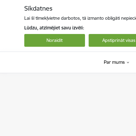
Pāriet uz lapas saturu
Sīkdatnes
Lai šī tīmekļvietne darbotos, tā izmanto obligāti nepiec
Lūdzu, atzīmējiet savu izvēli:
Noraidīt
Apstiprināt visas
Par mums
Valsts darba inspekcija