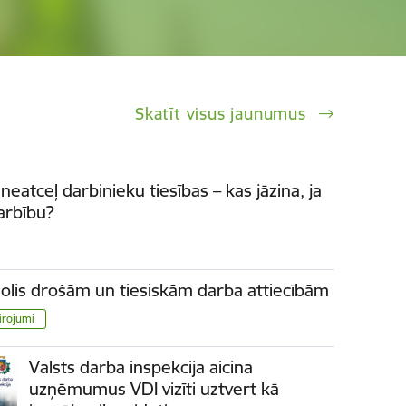
Skatīt visus jaunumus
neatceļ darbinieku tiesības – kas jāzina, ja
arbību?
solis drošām un tiesiskām darba attiecībām
irojumi
Valsts darba inspekcija aicina
uzņēmumus VDI vizīti uztvert kā