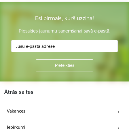
Esi pirmais, kurš uzzina!
Piesakies jaunumu saņemšanai savā e-pastā.
Kājene
Ātrās saites
Vakances
Iepirkumi