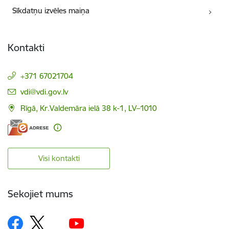
Sīkdatņu izvēles maiņa
Kontakti
+371 67021704
E-pasts:
vdi@vdi.gov.lv
Rīgā, Kr.Valdemāra ielā 38 k-1, LV–1010
Visi kontakti
Sekojiet mums