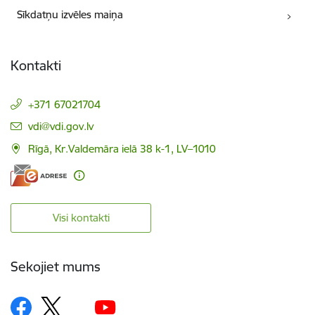
Sīkdatņu izvēles maiņa
Kontakti
+371 67021704
E-pasts:
vdi@vdi.gov.lv
Rīgā, Kr.Valdemāra ielā 38 k-1, LV–1010
Visi kontakti
Sekojiet mums