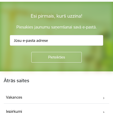
Esi pirmais, kurš uzzina!
Piesakies jaunumu saņemšanai savā e-pastā.
Kājene
Ātrās saites
Vakances
Iepirkumi