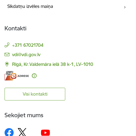
Sīkdatņu izvēles maiņa
Kontakti
+371 67021704
E-pasts:
vdi@vdi.gov.lv
Rīgā, Kr.Valdemāra ielā 38 k-1, LV–1010
Visi kontakti
Sekojiet mums