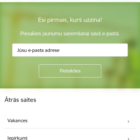
Esi pirmais, kurš uzzina!
Piesakies jaunumu saņemšanai savā e-pastā.
Kājene
Ātrās saites
Vakances
Iepirkumi