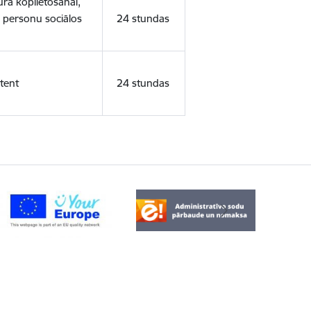
ura koplietošanai,
o personu sociālos
24 stundas
tent
24 stundas