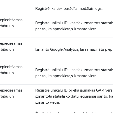
Reģistrē, ka tiek parādīts modālais logs.
nepieciešamas,
Reģistrē unikālu ID, kas tiek izmantots statist
arbību un
par to, kā apmeklētājs izmanto vietni.
nepieciešamas,
arbību un
Izmanto Google Analytics, lai samazinātu piep
nepieciešamas,
Reģistrē unikālu ID, kas tiek izmantots statist
arbību un
par to, kā apmeklētājs izmanto vietni.
nepieciešamas,
Reģistrē unikālu ID priekš jaunākās GA 4 versij
arbību un
izmantots statistisko datu iegūšanai par to, k
izmanto vietni.