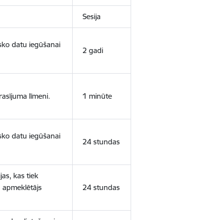
Sesija
isko datu iegūšanai
2 gadi
rasījuma līmeni.
1 minūte
isko datu iegūšanai
24 stundas
as, kas tiek
ā apmeklētājs
24 stundas