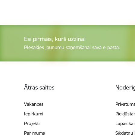
Esi pirmais, kurš uzzina!
Piesakies jaunumu saņemšanai savā e-pastā.
Kājene
Ātrās saites
Noderīg
Vakances
Privātuma
Iepirkumi
Piekļūsta
Projekti
Lapas kar
Par mums
Sīkdatņu 