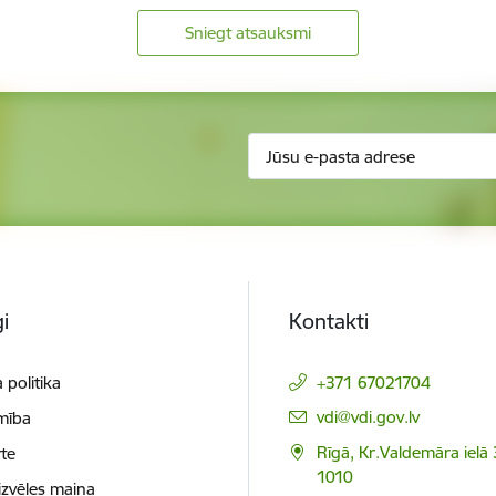
Sniegt atsauksmi
i
Kontakti
 politika
+371 67021704
E-pasts:
vdi@vdi.gov.lv
mība
Rīgā, Kr.Valdemāra ielā 
te
1010
izvēles maiņa