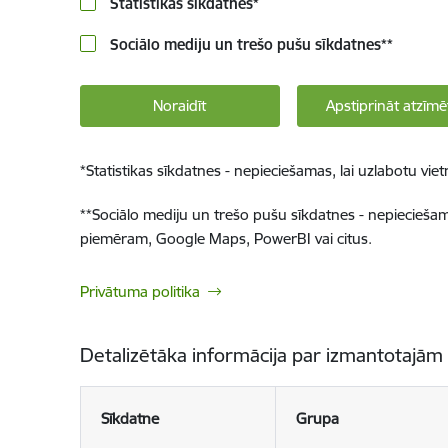
Statistikas sīkdatnes
*
Sociālo mediju un trešo pušu sīkdatnes
**
Noraidīt
Apstiprināt atzīmē
*
Statistikas sīkdatnes - nepieciešamas, lai uzlabotu v
**
Sociālo mediju un trešo pušu sīkdatnes - nepieciešamas
piemēram, Google Maps, PowerBI vai citus.
Privātuma politika
Detalizētāka informācija par izmantotajām
Sīkdatne
Grupa