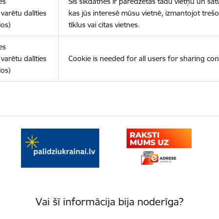
es
Šīs sīkdatnes ir paredzētas tādu vietņu un sat
varētu dalīties
kas jūs interesē mūsu vietnē, izmantojot treš
los)
tīklus vai citas vietnes.
es
varētu dalīties
Cookie is needed for all users for sharing con
los)
Vai šī informācija bija noderīga?