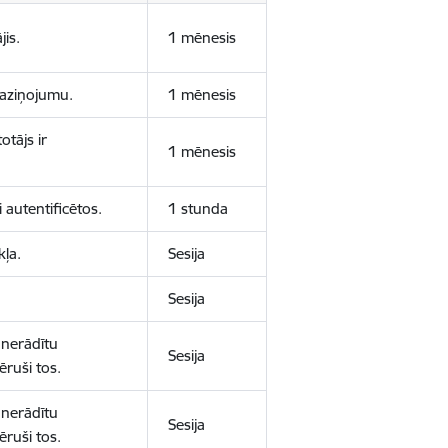
jis.
1 mēnesis
 paziņojumu.
1 mēnesis
otājs ir
1 mēnesis
 autentificētos.
1 stunda
kļa.
Sesija
Sesija
 nerādītu
Sesija
ēruši tos.
 nerādītu
Sesija
ēruši tos.