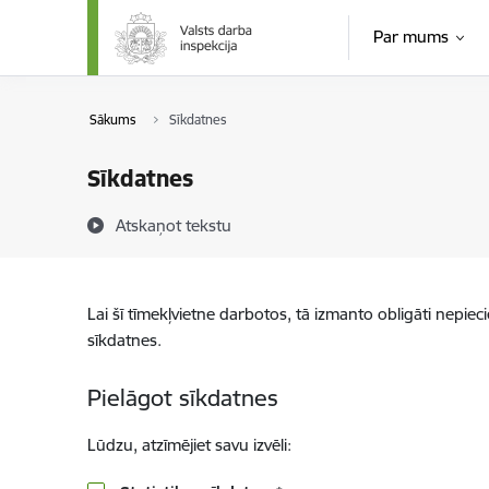
Pāriet uz lapas saturu
Par mums
Sākums
Sīkdatnes
Sīkdatnes
Atskaņot tekstu
Lai šī tīmekļvietne darbotos, tā izmanto obligāti nepiec
sīkdatnes.
Pielāgot sīkdatnes
Lūdzu, atzīmējiet savu izvēli: