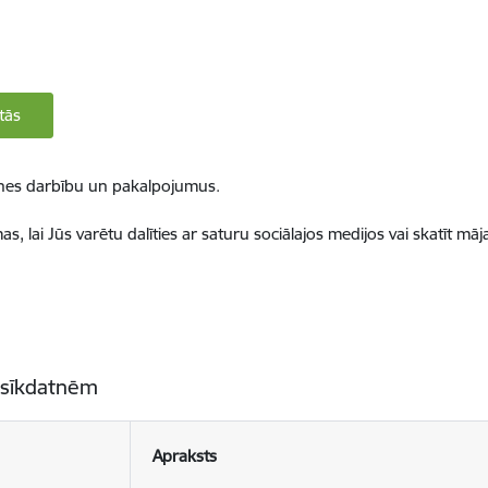
tās
ietnes darbību un pakalpojumus.
, lai Jūs varētu dalīties ar saturu sociālajos medijos vai skatīt mā
 sīkdatnēm
Apraksts