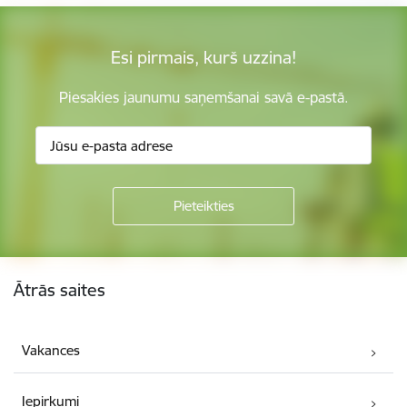
Esi pirmais, kurš uzzina!
Piesakies jaunumu saņemšanai savā e-pastā.
Kājene
Ātrās saites
Vakances
Iepirkumi