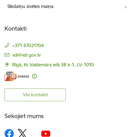
Sīkdatņu izvēles maiņa
Kontakti
+371 67021704
E-pasts:
vdi@vdi.gov.lv
Rīgā, Kr.Valdemāra ielā 38 k-1, LV–1010
Visi kontakti
Sekojiet mums