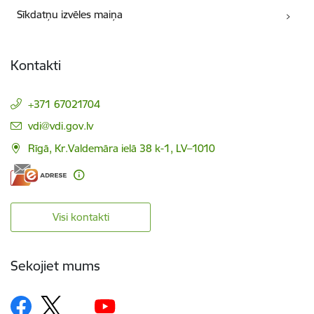
Sīkdatņu izvēles maiņa
Kontakti
+371 67021704
E-pasts:
vdi@vdi.gov.lv
Rīgā, Kr.Valdemāra ielā 38 k-1, LV–1010
Visi kontakti
Sekojiet mums