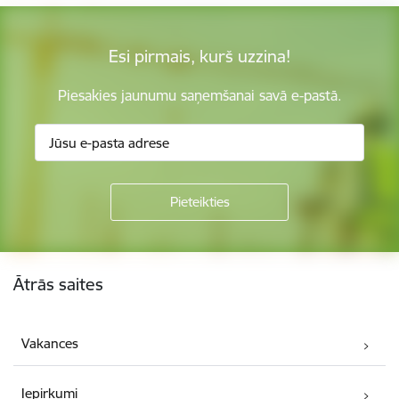
Esi pirmais, kurš uzzina!
Piesakies jaunumu saņemšanai savā e-pastā.
Kājene
Ātrās saites
Vakances
Iepirkumi