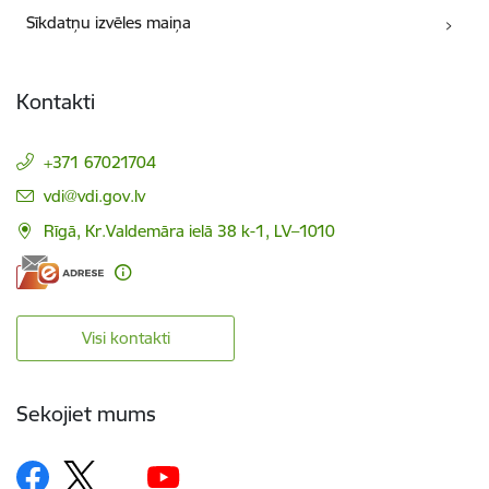
Sīkdatņu izvēles maiņa
Kontakti
+371 67021704
E-pasts:
vdi@vdi.gov.lv
Rīgā, Kr.Valdemāra ielā 38 k-1, LV–1010
Visi kontakti
Sekojiet mums