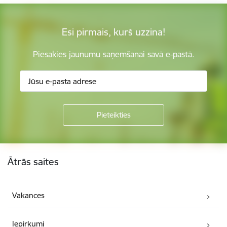
Esi pirmais, kurš uzzina!
Piesakies jaunumu saņemšanai savā e-pastā.
Kājene
Ātrās saites
Vakances
Iepirkumi