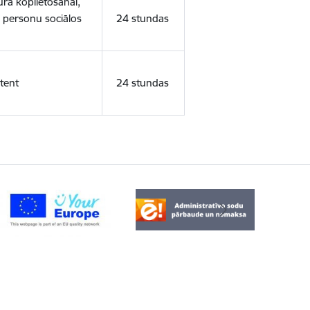
ura koplietošanai,
o personu sociālos
24 stundas
tent
24 stundas