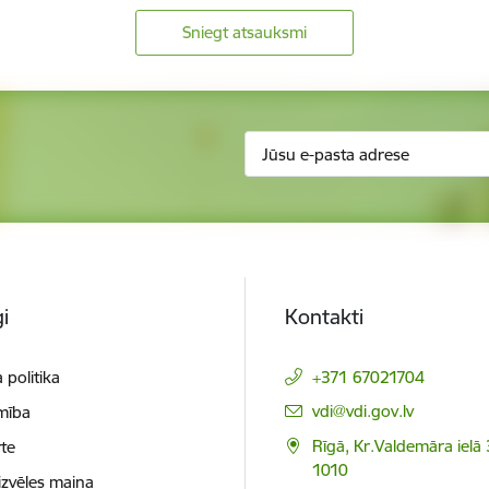
Sniegt atsauksmi
i
Kontakti
 politika
+371 67021704
E-pasts:
vdi@vdi.gov.lv
mība
Rīgā, Kr.Valdemāra ielā 
te
1010
izvēles maiņa