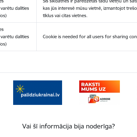
es
Šīs sīkdatnes ir paredzētas tādu vietņu un sat
varētu dalīties
kas jūs interesē mūsu vietnē, izmantojot treš
los)
tīklus vai citas vietnes.
es
varētu dalīties
Cookie is needed for all users for sharing con
los)
Vai šī informācija bija noderīga?