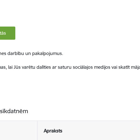
tās
ietnes darbību un pakalpojumus.
, lai Jūs varētu dalīties ar saturu sociālajos medijos vai skatīt mā
 sīkdatnēm
Apraksts