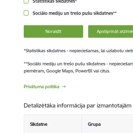
Statistikas sīkdatnes
*
Sociālo mediju un trešo pušu sīkdatnes
**
Noraidīt
Apstiprināt atzīmē
*
Statistikas sīkdatnes - nepieciešamas, lai uzlabotu v
**
Sociālo mediju un trešo pušu sīkdatnes - nepieciešamas
piemēram, Google Maps, PowerBI vai citus.
Privātuma politika
Detalizētāka informācija par izmantotajām
Sīkdatne
Grupa