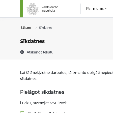
Pāriet uz lapas saturu
Par mums
Sākums
Sīkdatnes
Sīkdatnes
Atskaņot tekstu
Lai šī tīmekļvietne darbotos, tā izmanto obligāti nepiec
sīkdatnes.
Pielāgot sīkdatnes
Lūdzu, atzīmējiet savu izvēli: