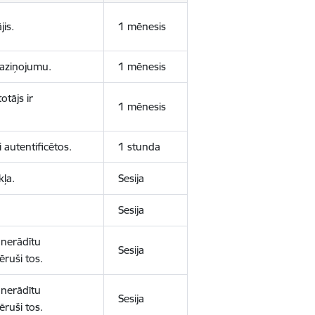
jis.
1 mēnesis
 paziņojumu.
1 mēnesis
otājs ir
1 mēnesis
 autentificētos.
1 stunda
kļa.
Sesija
Sesija
 nerādītu
Sesija
ēruši tos.
 nerādītu
Sesija
ēruši tos.