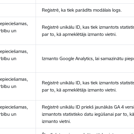
Reģistrē, ka tiek parādīts modālais logs.
nepieciešamas,
Reģistrē unikālu ID, kas tiek izmantots statist
arbību un
par to, kā apmeklētājs izmanto vietni.
nepieciešamas,
arbību un
Izmanto Google Analytics, lai samazinātu piep
nepieciešamas,
Reģistrē unikālu ID, kas tiek izmantots statist
arbību un
par to, kā apmeklētājs izmanto vietni.
nepieciešamas,
Reģistrē unikālu ID priekš jaunākās GA 4 versij
arbību un
izmantots statistisko datu iegūšanai par to, k
izmanto vietni.