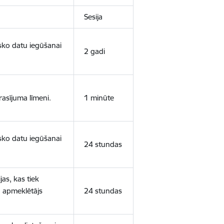
Sesija
isko datu iegūšanai
2 gadi
rasījuma līmeni.
1 minūte
isko datu iegūšanai
24 stundas
as, kas tiek
ā apmeklētājs
24 stundas