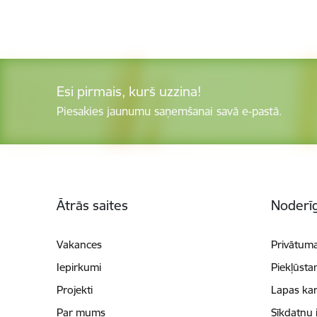
Esi pirmais, kurš uzzina!
Piesakies jaunumu saņemšanai savā e-pastā.
Kājene
Ātrās saites
Noderīg
Vakances
Privātuma
Iepirkumi
Piekļūsta
Projekti
Lapas kar
Par mums
Sīkdatņu 