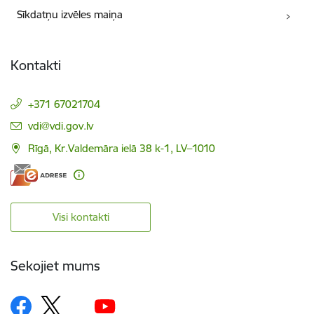
Sīkdatņu izvēles maiņa
Kontakti
+371 67021704
E-pasts:
vdi@vdi.gov.lv
Rīgā, Kr.Valdemāra ielā 38 k-1, LV–1010
Visi kontakti
Sekojiet mums