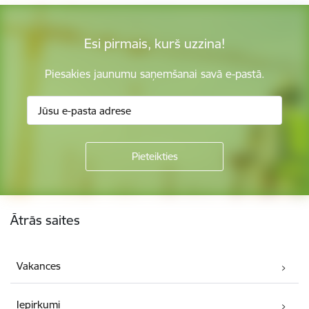
Esi pirmais, kurš uzzina!
Piesakies jaunumu saņemšanai savā e-pastā.
Kājene
Ātrās saites
Vakances
Iepirkumi