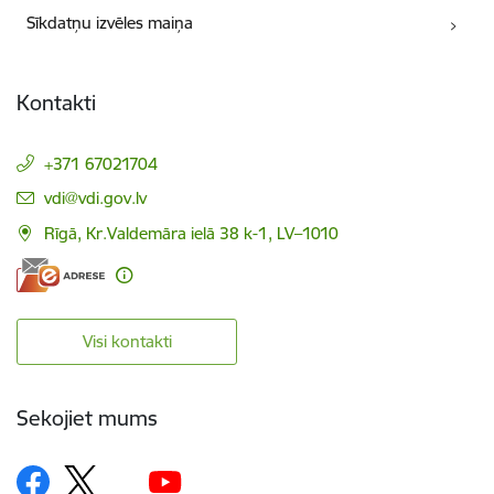
Sīkdatņu izvēles maiņa
Kontakti
+371 67021704
E-pasts:
vdi@vdi.gov.lv
Rīgā, Kr.Valdemāra ielā 38 k-1, LV–1010
Visi kontakti
Sekojiet mums