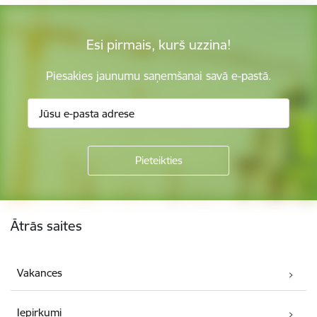
Esi pirmais, kurš uzzina!
Piesakies jaunumu saņemšanai savā e-pastā.
Kājene
Ātrās saites
Vakances
Iepirkumi