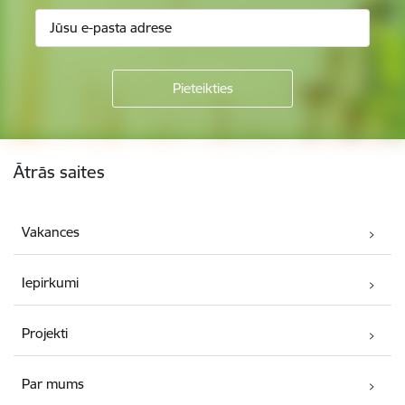
Kājene
Ātrās saites
Vakances
Iepirkumi
Projekti
Par mums