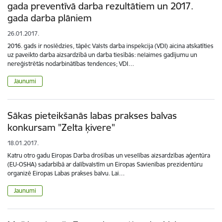
gada preventīvā darba rezultātiem un 2017.
gada darba plāniem
26.01.2017.
2016. gads ir noslēdzies, tāpēc Valsts darba inspekcija (VDI) aicina atskatīties
uz paveikto darba aizsardzībā un darba tiesībās: nelaimes gadījumu un
nereģistrētās nodarbinātības tendences; VDI…
Jaunumi
Sākas pieteikšanās labas prakses balvas
konkursam "Zelta ķivere"
18.01.2017.
Katru otro gadu Eiropas Darba drošības un veselības aizsardzības aģentūra
(EU-OSHA) sadarbībā ar dalībvalstīm un Eiropas Savienības prezidentūru
organizē Eiropas Labas prakses balvu. Lai…
Jaunumi