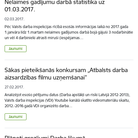
Nelaimes gadījumu darbā statistika uz
01.03.2017.
02.03.2017.
Pēc Valsts darba inspekcijas rīcībā esošās informācijas laikā no 2017.gada
1.janvāra līdz 1.martam nelaimes gadījumos darbā bojā gājuši 3 nodarbinātie
un vēl 4 darbinieki atrasti miruši (iespējamas…
Jaunumi
Sākas pieteikšanās konkursam „Atbalsts darba
aizsardzības filmu uzņemšanai”
27.02.2017.
Analizējot esošo pētījumu datus (Darba apstākļi un riski Latvijā 2012-2013),
Valsts darba inspekcijas (VDI) Youtube kanālā skatīto videomateriālu skaitu,
2012.-2016.gadā VDI organizēto darba…
Jaunumi
Plānoti grozījumi Darba likumā