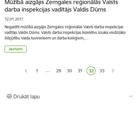
Mūžībā aizgājis Zemgales reģionālās Valsts
darba inspekcijas vadītājs Valdis Dūms
12.01.2017.
Negaidīti mūžībā aizgājis Zemgales reģionālās Valsts darba inspekcijas
vadītājs Valdis Dūms. Valsts darba inspekcijas kolektīvs izsaka visdziļāko
līdzjūtību Valda tuviniekiem un darba kolēģiem,…
Jaunumi
Lapošana
…
1
29
30
31
32
33
Lapa
Lapa
Lapa
Pašreizējā lapa
Lapa
Drukāt lapu