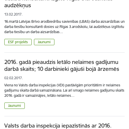
audzēkņus
13.02.2017.
16.martā Latvijas Brīvo arodbiedrību savienības (LBAS) darba aizsardzības un
darba tiesību konsultanti dosies uz Rīgas 3.arodskolu, lai audzēkņus izglītotu
darba tiesību un darba aizsardzības…
ESF projekts
Jaunumi
2016. gadā pieaudzis letālo nelaimes gadījumu
darbā skaits; 10 darbinieki gājuši bojā ārzemēs
02.02.2017.
Viena no Valsts darba inspekcijas (VDI) pastāvīgām prioritātēm ir nelaimes
gadījumu skaita darbā samazināšana. Lai arī smago nelaimes gadījumu skaits
2016. gadā ir samazinājies, letālo nelaimes…
Jaunumi
Valsts darba inspekcija iepazīstinās ar 2016.