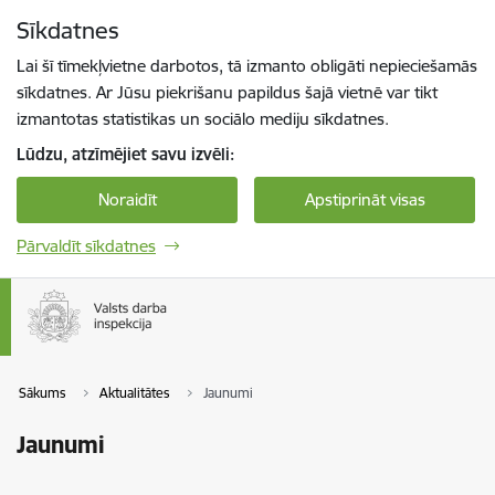
Pāriet uz lapas saturu
Sīkdatnes
Spied
lai meklētu
Enter
Lai šī tīmekļvietne darbotos, tā izmanto obligāti nepieciešamās
sīkdatnes. Ar Jūsu piekrišanu papildus šajā vietnē var tikt
izmantotas statistikas un sociālo mediju sīkdatnes.
Lūdzu, atzīmējiet savu izvēli:
Noraidīt
Apstiprināt visas
Pārvaldīt sīkdatnes
Sākums
Aktualitātes
Jaunumi
Jaunumi