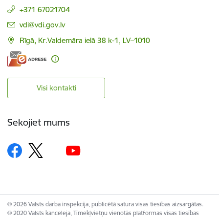
+371 67021704
E-pasts:
vdi@vdi.gov.lv
Rīgā, Kr.Valdemāra ielā 38 k-1, LV–1010
Visi kontakti
Sekojiet mums
© 2026 Valsts darba inspekcija, publicētā satura visas tiesības aizsargātas.
© 2020 Valsts kanceleja, Tīmekļvietņu vienotās platformas visas tiesības