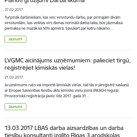
27.02.2017.
Turpmāk darbiniekam, kas veic virsstundu darbu, par pirmajām divām
virsstundām, kas veiktas virs dienas normālā darba laika, būs jāizmaksā
piemaksa ne mazāk kā 50% apmērā. Savukārt par katru nākamo…
Jaunumi
LVĢMC aicinājums uzņēmumiem: palieciet tirgū,
reģistrējiet ķīmiskās vielas!
21.02.2017.
Ja uzņēmums ražo vai importē ķīmiskās vielas, tad tās ir jāreģistrē saskaņā
ar Eiropas Savienības tiesību aktu ķīmisko vielu jomā (REACH regula).
Provizoriskā reģistrācija jāveic līdz 2017. gada 31…
Jaunumi
13.03.2017 LBAS darba aizsardzības un darba
tiesību konsultanti izglīto Rīgas 3.arodskolas