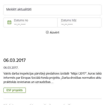
Meklēt aktualitāti
Datums no
Datums līdz
Aizvērt
06.03.2017
06.03.2017.
Valsts darba inspekcijas pārstāvji piedalīsies izstādē “Māja I 2017”, kuras laikā
informēs par Eiropas Sociālā fonda projektu „Darba drošības normatīvo aktu
praktiskās ieviešanas un uzraudzības…
ESF projekts