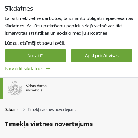
Pāriet uz lapas saturu
Sīkdatnes
Spied
lai meklētu
Enter
Lai šī tīmekļvietne darbotos, tā izmanto obligāti nepieciešamās
sīkdatnes. Ar Jūsu piekrišanu papildus šajā vietnē var tikt
izmantotas statistikas un sociālo mediju sīkdatnes.
Lūdzu, atzīmējiet savu izvēli:
Noraidīt
Apstiprināt visas
Pārvaldīt sīkdatnes
Sākums
Tīmekļa vietnes novērtējums
Tīmekļa vietnes novērtējums