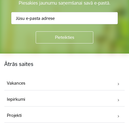
Piesakies jaunumu saņemšanai savā e-pastā.
Kājene
Ātrās saites
Vakances
Iepirkumi
Projekti