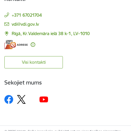
+371 67021704
E-pasts:
vdi@vdi.gov.lv
Rīgā, Kr.Valdemāra ielā 38 k-1, LV–1010
Visi kontakti
Sekojiet mums