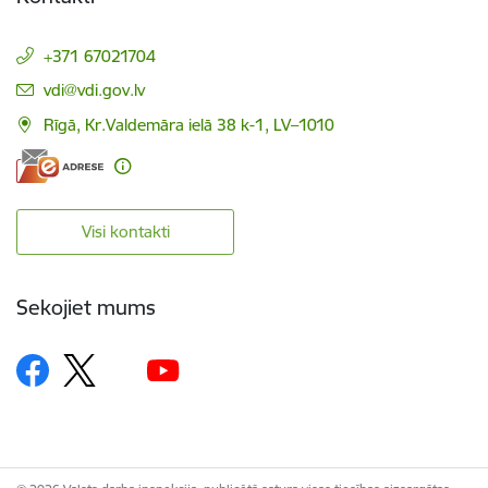
+371 67021704
E-pasts:
vdi@vdi.gov.lv
Rīgā, Kr.Valdemāra ielā 38 k-1, LV–1010
Visi kontakti
Sekojiet mums