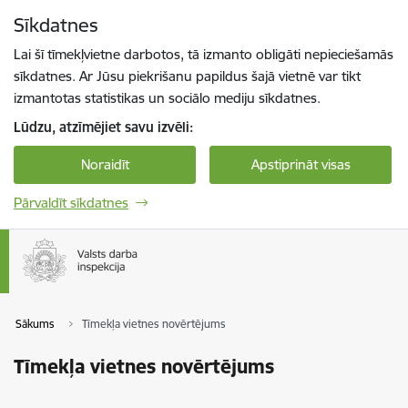
Pāriet uz lapas saturu
Sīkdatnes
Spied
lai meklētu
Enter
Lai šī tīmekļvietne darbotos, tā izmanto obligāti nepieciešamās
sīkdatnes. Ar Jūsu piekrišanu papildus šajā vietnē var tikt
izmantotas statistikas un sociālo mediju sīkdatnes.
Lūdzu, atzīmējiet savu izvēli:
Noraidīt
Apstiprināt visas
Pārvaldīt sīkdatnes
Sākums
Tīmekļa vietnes novērtējums
Tīmekļa vietnes novērtējums