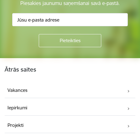
Piesakies jaunumu saņemšanai savā e-pastā.
Kājene
Ātrās saites
Vakances
Iepirkumi
Projekti